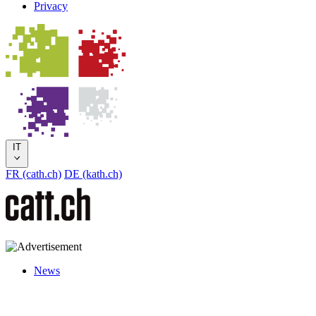
Privacy
IT
FR (cath.ch)
DE (kath.ch)
News