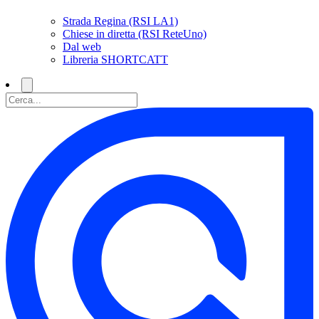
Strada Regina (RSI LA1)
Chiese in diretta (RSI ReteUno)
Dal web
Libreria SHORTCATT