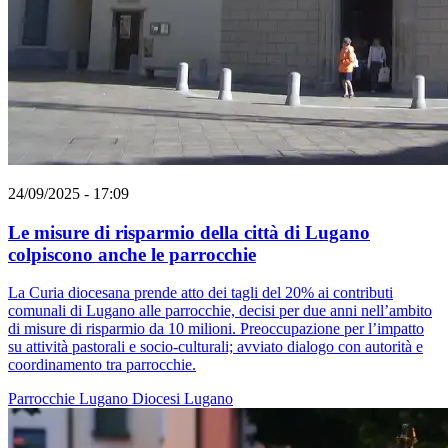
24/09/2025 - 17:09
Le misure di risparmio della città di Lugano
colpiscono anche le parrocchie
La Curia diocesana prende atto dei tagli del 20% ai contributi
comunali di Lugano alle parrocchie, decisi per due anni nell’ambito
di misure di risparmio da 10 milioni. Preoccupazione per l’impatto
su attività pastorali e socio-culturali; avviato dialogo con autorità e
coordinamento tra parrocchie.
Parrocchie
Lugano
Diocesi Lugano