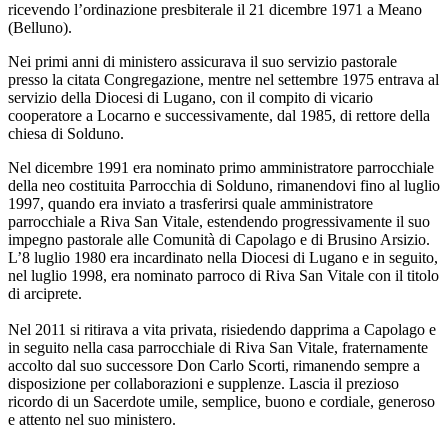
ricevendo l’ordinazione presbiterale il 21 dicembre 1971 a Meano
(Belluno).
Nei primi anni di ministero assicurava il suo servizio pastorale
presso la citata Congregazione, mentre nel settembre 1975 entrava al
servizio della Diocesi di Lugano, con il compito di vicario
cooperatore a Locarno e successivamente, dal 1985, di rettore della
chiesa di Solduno.
Nel dicembre 1991 era nominato primo amministratore parrocchiale
della neo costituita Parrocchia di Solduno, rimanendovi fino al luglio
1997, quando era inviato a trasferirsi quale amministratore
parrocchiale a Riva San Vitale, estendendo progressivamente il suo
impegno pastorale alle Comunità di Capolago e di Brusino Arsizio.
L’8 luglio 1980 era incardinato nella Diocesi di Lugano e in seguito,
nel luglio 1998, era nominato parroco di Riva San Vitale con il titolo
di arciprete.
Nel 2011 si ritirava a vita privata, risiedendo dapprima a Capolago e
in seguito nella casa parrocchiale di Riva San Vitale, fraternamente
accolto dal suo successore Don Carlo Scorti, rimanendo sempre a
disposizione per collaborazioni e supplenze. Lascia il prezioso
ricordo di un Sacerdote umile, semplice, buono e cordiale, generoso
e attento nel suo ministero.