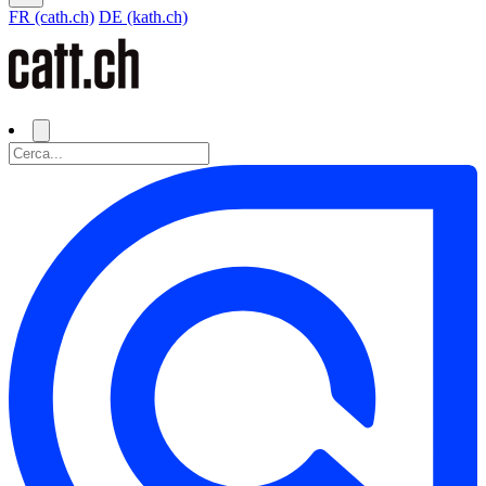
FR (cath.ch)
DE (kath.ch)