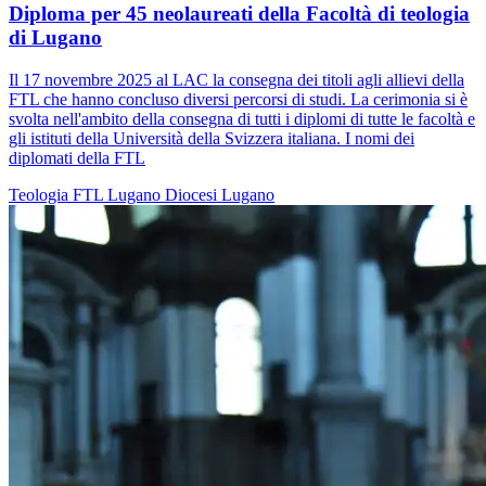
Diploma per 45 neolaureati della Facoltà di teologia
di Lugano
Il 17 novembre 2025 al LAC la consegna dei titoli agli allievi della
FTL che hanno concluso diversi percorsi di studi. La cerimonia si è
svolta nell'ambito della consegna di tutti i diplomi di tutte le facoltà e
gli istituti della Università della Svizzera italiana. I nomi dei
diplomati della FTL
Teologia
FTL
Lugano
Diocesi Lugano