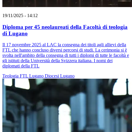
19/11/2025 - 14:12
Diploma per 45 neolaureati della Facoltà di teologia
di Lugano
Il 17 novembre 2025 al LAC la consegna dei titoli agli allievi della
FTL che hanno concluso diversi percorsi di studi. La cerimonia si è
svolta nell'ambito della consegna di tutti i diplomi di tutte le facoltà e
gli istituti della Università della Svizzera italiana. I nomi dei
diplomati della FTL
Teologia
FTL
Lugano
Diocesi Lugano