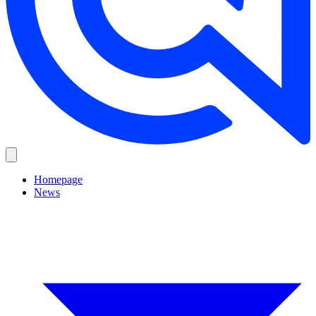
Homepage
News