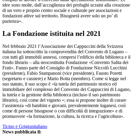
idee sono molte, dall’accoglienza dei profughi ucraini alla creazione
di un vero e proprio centro sociale e culturale per associazioni e
fondazioni attive sul territorio. Bisognerà avere solo un po’ di
pazienza».
La Fondazione istituita nel 2021
Nel febbraio 2021 l’Associazione dei Cappuccini della Svizzera
italiana ha sottoscritto la compravendita del Convento di Lugano –
con tutti gli immobili annessi, compresi l’edificio della biblioteca e il
fondo librario – alla neocostituita Fondazione «Convento Salita dei
Frati». Fanno parte del Consiglio di Fondazione Niccolò Lucchini
(presidente), Fabio Stampanoni (vice presidente), Fausto Poretti
(segretario e cassiere) e Mario Botta (membro). Come si legge nel
suo statuto, il suo scopo è «la tutela del patrimonio storico ed
immobiliare del complesso del Convento dei Cappuccini di Lugano,
la tutela e la gestione della biblioteca (incluso il suo patrimonio
librario), così come del vigneto »; essa si propone inoltre di curare
l’assistenza «di bambini e giovani, prevalentemente luganesi, così
come di persone bisognose o con difficoltà di integrazione» e di
promuovere «la formazione, la cultura, la ricerca e l’agricoltura».
Ticino e Grigionitaliano
News pubblicata il: