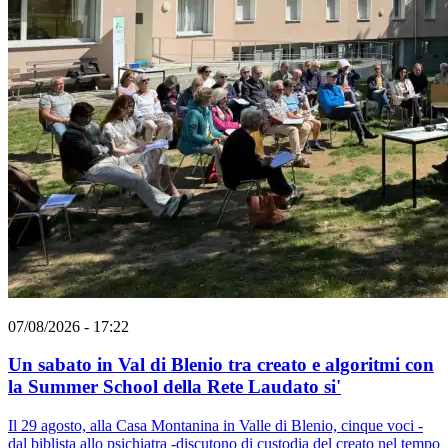
07/08/2026 - 17:22
Un sabato in Val di Blenio tra creato e algoritmi con
la Summer School della Rete Laudato si'
Il 29 agosto, alla Casa Montanina in Valle di Blenio, cinque voci -
dal biblista allo psichiatra -discutono di custodia del creato nel tempo