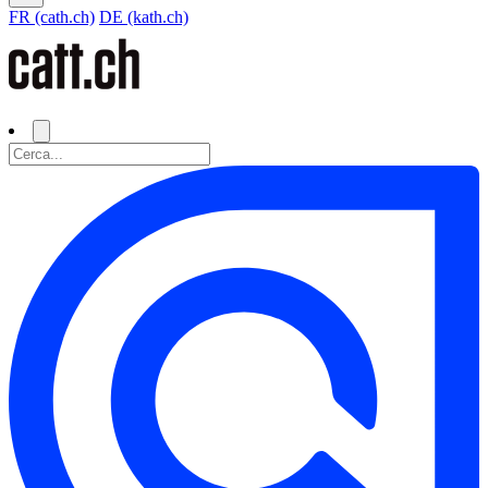
FR (cath.ch)
DE (kath.ch)