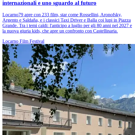
internazionali e uno sguardo al futuro
Locarno79 apre con 233 film, star come Rossellini, Aronofsky,
Argento e Saldaña, e i classici Taxi Driver e Balla coi lupi in Piazza
Grande. Tra i temi caldi: l'anticipo a luglio per gli 80 anni nel 2027 e
la nuova giuria kids, che apre un confronto con Castellinaria.
Locarno
Film
Festival