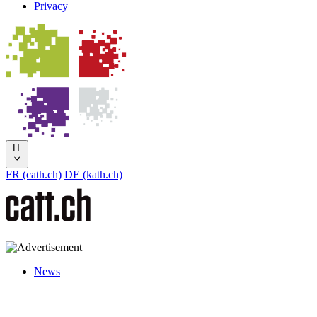
Privacy
IT
FR (cath.ch)
DE (kath.ch)
News