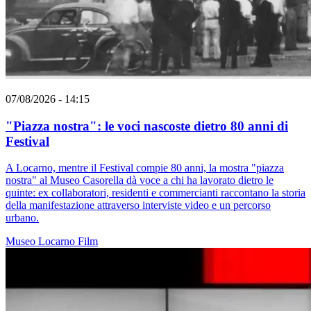
07/08/2026 - 14:15
"Piazza nostra": le voci nascoste dietro 80 anni di
Festival
A Locarno, mentre il Festival compie 80 anni, la mostra "piazza
nostra" al Museo Casorella dà voce a chi ha lavorato dietro le
quinte: ex collaboratori, residenti e commercianti raccontano la storia
della manifestazione attraverso interviste video e un percorso
urbano.
Museo
Locarno
Film