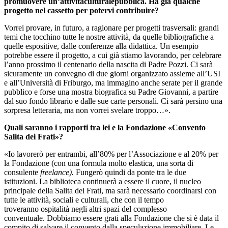
promuovere un’attivitàculturalepubblica. Ha già qualche
progetto nel cassetto per potervi contribuire?
Vorrei provare, in futuro, a ragionare per progetti trasversali: grandi
temi che tocchino tutte le nostre attività, da quelle bibliografiche a
quelle espositive, dalle conferenze alla didattica. Un esempio
potrebbe essere il progetto, a cui già stiamo lavorando, per celebrare
l’anno prossimo il centenario della nascita di Padre Pozzi. Ci sarà
sicuramente un convegno di due giorni organizzato assieme all’USI
e all’Università di Friburgo, ma immagino anche serate per il grande
pubblico e forse una mostra biografica su Padre Giovanni, a partire
dal suo fondo librario e dalle sue carte personali. Ci sarà persino una
sorpresa letteraria, ma non vorrei svelare troppo…».
Quali saranno i rapporti tra lei e la Fondazione «Convento
Salita dei Frati»?
«Io lavorerò per entrambi, all’80% per l’Associazione e al 20% per
la Fondazione (con una formula molto elastica, una sorta di
consulente
freelance).
Fungerò quindi da ponte tra le due
istituzioni. La biblioteca continuerà a essere il cuore, il nucleo
principale della Salita dei Frati, ma sarà necessario coordinarsi con
tutte le attività, sociali e culturali, che con il tempo
troveranno ospitalità negli altri spazi del complesso
conventuale. Dobbiamo essere grati alla Fondazione che si è data il
compito di salvare il convento dalla speculazione immobiliare. Le