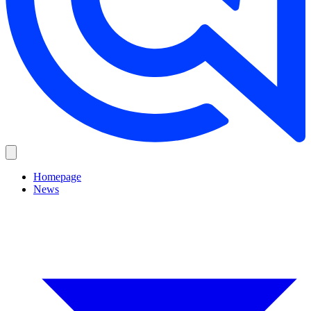
Homepage
News