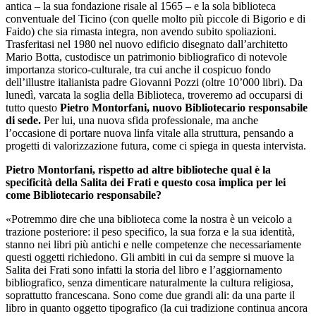
antica – la sua fondazione risale al 1565 – e la sola biblioteca
conventuale del Ticino (con quelle molto più piccole di Bigorio e di
Faido) che sia rimasta integra, non avendo subito spoliazioni.
Trasferitasi nel 1980 nel nuovo edificio disegnato dall’architetto
Mario Botta, custodisce un patrimonio bibliografico di notevole
importanza storico-culturale, tra cui anche il cospicuo fondo
dell’illustre italianista padre Giovanni Pozzi (oltre 10’000 libri). Da
lunedì, varcata la soglia della Biblioteca, troveremo ad occuparsi di
tutto questo
Pietro Montorfani, nuovo Bibliotecario responsabile
di sede.
Per lui, una nuova sfida professionale, ma anche
l’occasione di portare nuova linfa vitale alla struttura, pensando a
progetti di valorizzazione futura, come ci spiega in questa intervista.
Pietro Montorfani, rispetto ad altre biblioteche qual è la
specificità della Salita dei Frati e questo cosa implica per lei
come Bibliotecario responsabile?
«Potremmo dire che una biblioteca come la nostra è un veicolo a
trazione posteriore: il peso specifico, la sua forza e la sua identità,
stanno nei libri più antichi e nelle competenze che necessariamente
questi oggetti richiedono. Gli ambiti in cui da sempre si muove la
Salita dei Frati sono infatti la storia del libro e l’aggiornamento
bibliografico, senza dimenticare naturalmente la cultura religiosa,
soprattutto francescana. Sono come due grandi ali: da una parte il
libro in quanto oggetto tipografico (la cui tradizione continua ancora