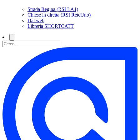
Strada Regina (RSI LA1)
Chiese in diretta (RSI ReteUno)
Dal web
Libreria SHORTCATT