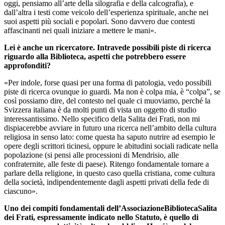
oggi, pensiamo all’arte della silografia e della calcografia), e
dall’altra i testi come veicolo dell’esperienza spirituale, anche nei
suoi aspetti più sociali e popolari. Sono davvero due contesti
affascinanti nei quali iniziare a mettere le mani».
Lei è anche un ricercatore. Intravede possibili piste di ricerca
riguardo alla Biblioteca, aspetti che potrebbero essere
approfonditi?
«Per indole, forse quasi per una forma di patologia, vedo possibili
piste di ricerca ovunque io guardi. Ma non è colpa mia, è “colpa”, se
così possiamo dire, del contesto nel quale ci muoviamo, perché la
Svizzera italiana è da molti punti di vista un oggetto di studio
interessantissimo. Nello specifico della Salita dei Frati, non mi
dispiacerebbe avviare in futuro una ricerca nell’ambito della cultura
religiosa in senso lato: come questa ha saputo nutrire ad esempio le
opere degli scrittori ticinesi, oppure le abitudini sociali radicate nella
popolazione (si pensi alle processioni di Mendrisio, alle
confraternite, alle feste di paese). Ritengo fondamentale tornare a
parlare della religione, in questo caso quella cristiana, come cultura
della società, indipendentemente dagli aspetti privati della fede di
ciascuno».
Uno dei compiti fondamentali dell’AssociazioneBibliotecaSalita
dei Frati, espressamente indicato nello Statuto, è quello di