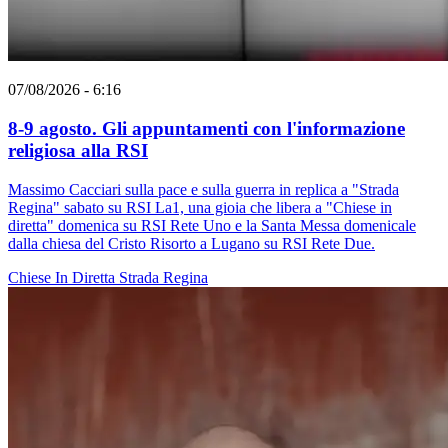
07/08/2026 - 6:16
8-9 agosto. Gli appuntamenti con l'informazione
religiosa alla RSI
Massimo Cacciari sulla pace e sulla guerra in replica a "Strada
Regina" sabato su RSI La1, una gioia che libera a "Chiese in
diretta" domenica su RSI Rete Uno e la Santa Messa domenicale
dalla chiesa del Cristo Risorto a Lugano su RSI Rete Due.
Chiese In Diretta
Strada Regina