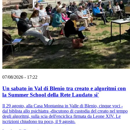
07/08/2026 - 17:22
Un sabato in Val di Blenio tra creato e algoritmi con
la Summer School della Rete Laudato si'
Il 29 agosto, alla Casa Montanina in Valle di Blenio, cinque voci -
dal biblista allo psichiatra -discutono di custodia del creato nel tempo
degli algoritmi, sulla scia dell'enciclica firmata da Leone XIV. Le
iscrizioni chiudono tra poco, il 9 agosto.