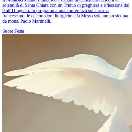
solennità di Santa Chiara con un Triduo di preghiera e riflessione dal
9 all'11 agosto. In programma una conferenza sul carisma
francescano, le celebrazioni liturgiche e la Messa solenne presieduta
da mons. Paolo Martinelli.
Suore
Festa