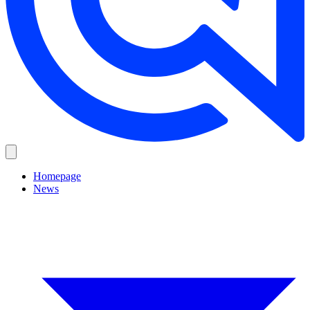
Homepage
News