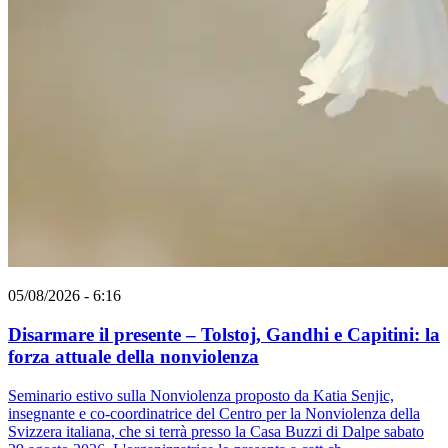
05/08/2026 - 6:16
Disarmare il presente – Tolstoj, Gandhi e Capitini: la
forza attuale della nonviolenza
Seminario estivo sulla Nonviolenza proposto da Katia Senjic,
insegnante e co-coordinatrice del Centro per la Nonviolenza della
Svizzera italiana, che si terrà presso la Casa Buzzi di Dalpe sabato