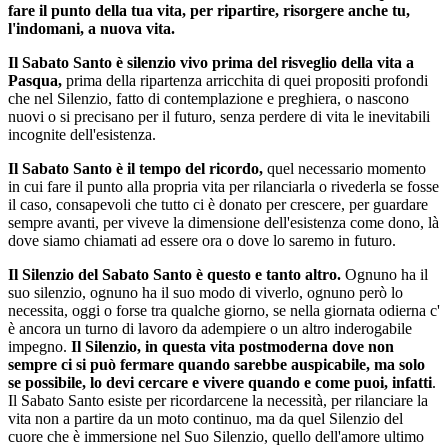
fare il punto della tua vita, per ripartire, risorgere anche tu,
l'indomani, a nuova vita.
Il Sabato Santo è silenzio vivo prima del risveglio della vita a
Pasqua,
prima della ripartenza arricchita di quei propositi profondi
che nel Silenzio, fatto di contemplazione e preghiera, o nascono
nuovi o si precisano per il futuro, senza perdere di vita le inevitabili
incognite dell'esistenza.
Il Sabato Santo è il tempo del ricordo,
quel necessario momento
in cui fare il punto alla propria vita per rilanciarla o rivederla se fosse
il caso, consapevoli che tutto ci è donato per crescere, per guardare
sempre avanti, per viveve la dimensione dell'esistenza come dono, là
dove siamo chiamati ad essere ora o dove lo saremo in futuro.
Il Silenzio del Sabato Santo è questo e tanto altro.
Ognuno ha il
suo silenzio, ognuno ha il suo modo di viverlo, ognuno però lo
necessita, oggi o forse tra qualche giorno, se nella giornata odierna c'
è ancora un turno di lavoro da adempiere o un altro inderogabile
impegno.
Il Silenzio, in questa vita postmoderna dove non
sempre ci si può fermare quando sarebbe auspicabile, ma solo
se possibile, lo devi cercare e vivere quando e come puoi,
infatti
.
Il Sabato Santo esiste per ricordarcene la necessità, per rilanciare la
vita non a partire da un moto continuo, ma da quel Silenzio del
cuore che è immersione nel Suo Silenzio, quello dell'amore ultimo