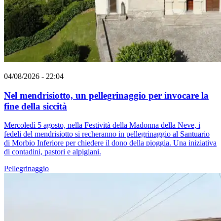
04/08/2026 - 22:04
Nel mendrisiotto, un pellegrinaggio per invocare la
fine della siccità
Mercoledì 5 agosto, nella Festività della Madonna della Neve, i
fedeli del mendrisiotto si recheranno in pellegrinaggio al Santuario
di Morbio Inferiore per chiedere il dono della pioggia. Una iniziativa
di contadini, pastori e alpigiani.
Pellegrinaggio