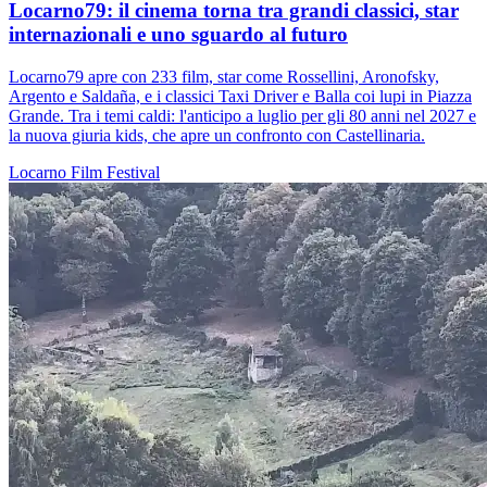
Locarno79: il cinema torna tra grandi classici, star
internazionali e uno sguardo al futuro
Locarno79 apre con 233 film, star come Rossellini, Aronofsky,
Argento e Saldaña, e i classici Taxi Driver e Balla coi lupi in Piazza
Grande. Tra i temi caldi: l'anticipo a luglio per gli 80 anni nel 2027 e
la nuova giuria kids, che apre un confronto con Castellinaria.
Locarno
Film
Festival