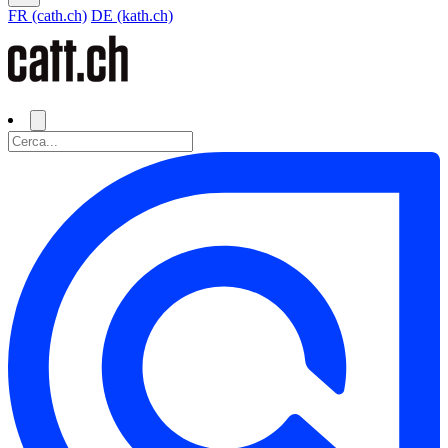
FR (cath.ch)
DE (kath.ch)