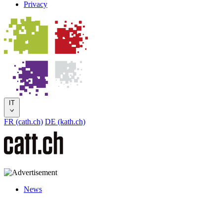
Privacy
IT
FR (cath.ch)
DE (kath.ch)
News