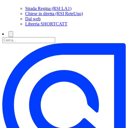
Strada Regina (RSI LA1)
Chiese in diretta (RSI ReteUno)
Dal web
Libreria SHORTCATT