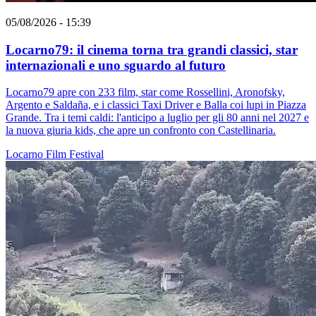
05/08/2026 - 15:39
Locarno79: il cinema torna tra grandi classici, star
internazionali e uno sguardo al futuro
Locarno79 apre con 233 film, star come Rossellini, Aronofsky,
Argento e Saldaña, e i classici Taxi Driver e Balla coi lupi in Piazza
Grande. Tra i temi caldi: l'anticipo a luglio per gli 80 anni nel 2027 e
la nuova giuria kids, che apre un confronto con Castellinaria.
Locarno
Film
Festival