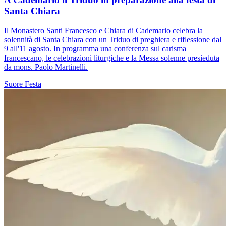
Santa Chiara
Il Monastero Santi Francesco e Chiara di Cademario celebra la
solennità di Santa Chiara con un Triduo di preghiera e riflessione dal
9 all'11 agosto. In programma una conferenza sul carisma
francescano, le celebrazioni liturgiche e la Messa solenne presieduta
da mons. Paolo Martinelli.
Suore
Festa