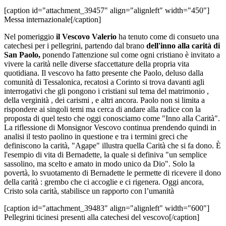
[caption id="attachment_39457" align="alignleft" width="450"]
Messa internazionale[/caption]
Nel pomeriggio
il Vescovo Valerio
ha tenuto come di consueto una
catechesi per i pellegrini, partendo dal brano
dell'inno alla carità di
San Paolo,
ponendo l'attenzione sul come ogni cristiano è invitato a
vivere la carità nelle diverse sfaccettature della propria vita
quotidiana. Il vescovo ha fatto presente che Paolo, deluso dalla
comunità di Tessalonica, recatosi a Corinto si trova davanti agli
interrogativi che gli pongono i cristiani sul tema del matrimonio ,
della verginità , dei carismi , e altri ancora. Paolo non si limita a
rispondere ai singoli temi ma cerca di andare alla radice con la
proposta di quel testo che oggi conosciamo come "Inno alla Carità".
La riflessione di Monsignor Vescovo continua prendendo quindi in
analisi il testo paolino in questione e tra i termini greci che
definiscono la carità, "Agape" illustra quella Carità che si fa dono. È
l'esempio di vita di Bernadette, la quale si definiva "un semplice
sassolino, ma scelto e amato in modo unico da Dio". Solo la
povertà, lo svuotamento di Bernadette le permette di ricevere il dono
della carità : grembo che ci accoglie e ci rigenera. Oggi ancora,
Cristo sola carità, stabilisce un rapporto con l’umanità
[caption id="attachment_39483" align="alignleft" width="600"]
Pellegrini ticinesi presenti alla catechesi del vescovo[/caption]