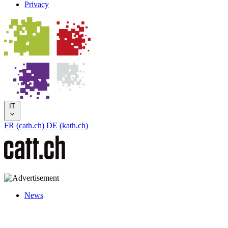
Privacy
IT
FR (cath.ch)
DE (kath.ch)
News