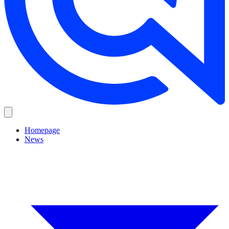
Homepage
News