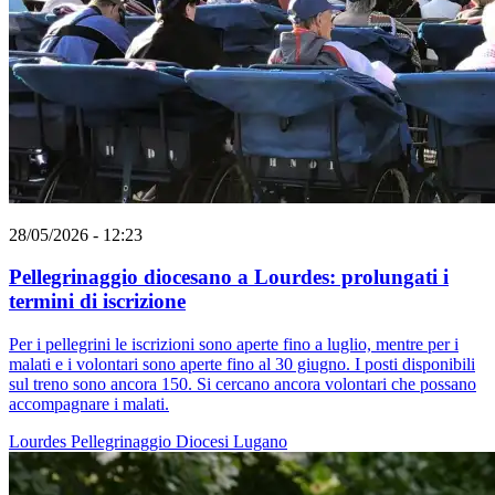
28/05/2026 - 12:23
Pellegrinaggio diocesano a Lourdes: prolungati i
termini di iscrizione
Per i pellegrini le iscrizioni sono aperte fino a luglio, mentre per i
malati e i volontari sono aperte fino al 30 giugno. I posti disponibili
sul treno sono ancora 150. Si cercano ancora volontari che possano
accompagnare i malati.
Lourdes
Pellegrinaggio
Diocesi Lugano