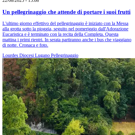
22/08/2025 - 15:08
Un pellegrinaggio che attende di portare i suoi frutti
L'ultimo giorno effettivo del pellegrinaggio è iniziato con la Messa
alla grotta sotto la pioggia, seguito nel pomeriggio dall'Adorazione
Eucaristica e è terminato con la recita della Completa. Questa
mattina i primi rientri. In serata partiranno anche i bus che viaggiano
di notte. Cronaca e foto.
Lourdes
Diocesi Lugano
Pellegrinaggio