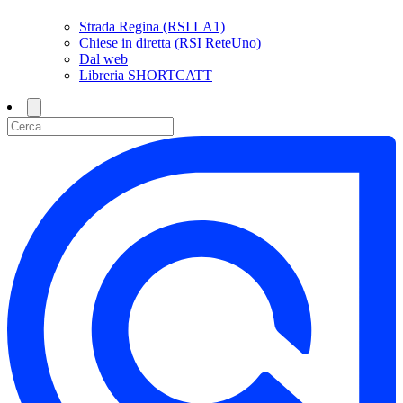
Strada Regina (RSI LA1)
Chiese in diretta (RSI ReteUno)
Dal web
Libreria SHORTCATT