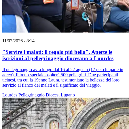
11/02/2026 - 8:14
"Servire i malati: il regalo più bello". Aperte le
iscrizioni al pellegrinaggio diocesano a Lourdes
Il pellegrinaggio avrà luogo dal 16 al 22 agosto (17 per chi parte in
aereo). Il treno speciale ospiterà 500 pellegrini. Due partecipanti
ticinesi, tra cui la 19enne Laura, testimoniano la bellezza del loro
servizio al fianco dei malati e il significato del viaggio.
Lourdes
Pellegrinaggio
Diocesi Lugano