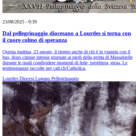
23/08/2025 - 9:39
Dal pellegrinaggio diocesano a Lourdes si torna con
il cuore colmo di speranza
Questa mattina, 23 agosto, il rientro anche di chi è in viaggio con il
bus, dopo cinque intense giornate ai piedi della grotta di Massabielle
durante le quali condividere momenti di fede, preghiera, gioia. Le
testimonianze raccolte per catt.ch/Catholica.
Lourdes
Diocesi Lugano
Pellegrinaggio