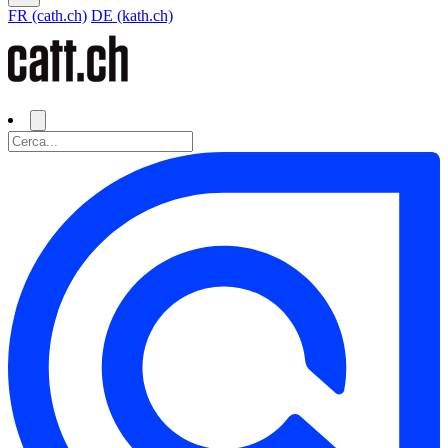
FR (cath.ch)
DE (kath.ch)