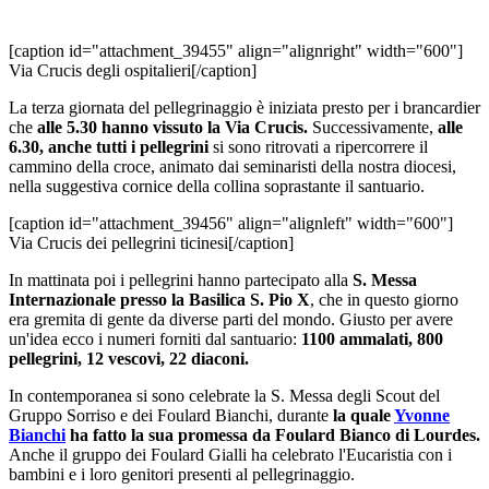
[caption id="attachment_39455" align="alignright" width="600"]
Via Crucis degli ospitalieri[/caption]
La terza giornata del pellegrinaggio è iniziata presto per i brancardier
che
alle 5.30 hanno vissuto la Via Crucis.
Successivamente,
alle
6.30, anche tutti i pellegrini
si sono ritrovati a ripercorrere il
cammino della croce, animato dai seminaristi della nostra diocesi,
nella suggestiva cornice della collina soprastante il santuario.
[caption id="attachment_39456" align="alignleft" width="600"]
Via Crucis dei pellegrini ticinesi[/caption]
In mattinata poi i pellegrini hanno partecipato alla
S. Messa
Internazionale presso la Basilica S. Pio X
, che in questo giorno
era gremita di gente da diverse parti del mondo. Giusto per avere
un'idea ecco i numeri forniti dal santuario:
1100 ammalati, 800
pellegrini, 12 vescovi, 22 diaconi.
In contemporanea si sono celebrate la S. Messa degli Scout del
Gruppo Sorriso e dei Foulard Bianchi, durante
la quale
Yvonne
Bianchi
ha fatto la sua promessa da Foulard Bianco di Lourdes.
Anche il gruppo dei Foulard Gialli ha celebrato l'Eucaristia con i
bambini e i loro genitori presenti al pellegrinaggio.