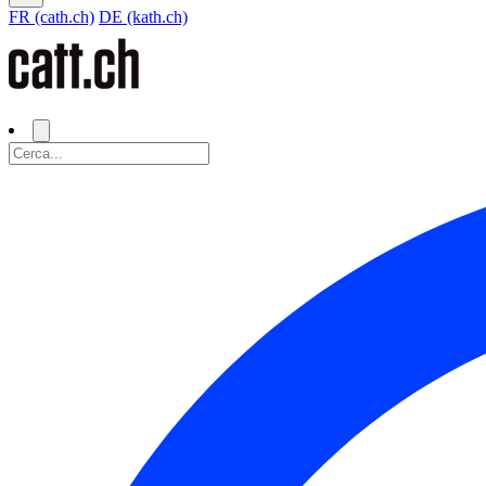
FR (cath.ch)
DE (kath.ch)