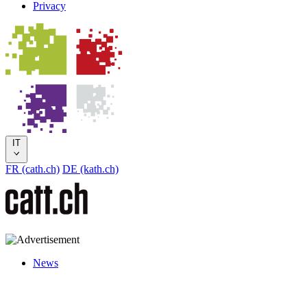
Privacy
IT
FR (cath.ch)
DE (kath.ch)
News