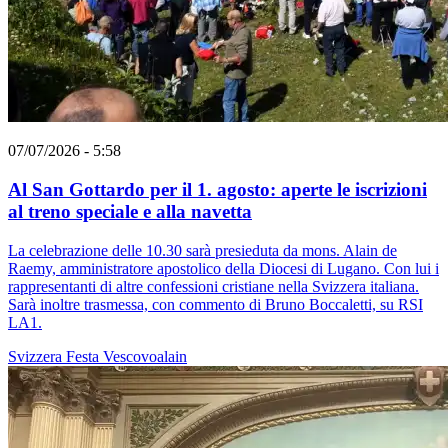
07/07/2026 - 5:58
Al San Gottardo per il 1. agosto: aperte le iscrizioni
al treno speciale e alla navetta
La celebrazione delle 10.30 sarà presieduta da mons. Alain de
Raemy, amministratore apostolico della Diocesi di Lugano. Con lui i
rappresentanti di altre confessioni cristiane nella Svizzera italiana.
Sarà inoltre trasmessa, con commento di Bruno Boccaletti, su RSI
LA1.
Svizzera
Festa
Vescovoalain