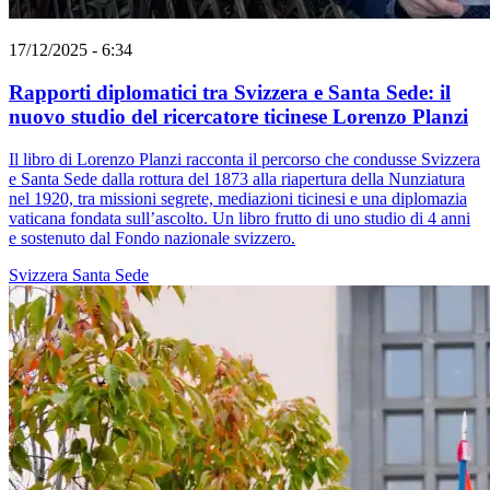
17/12/2025 - 6:34
Rapporti diplomatici tra Svizzera e Santa Sede: il
nuovo studio del ricercatore ticinese Lorenzo Planzi
Il libro di Lorenzo Planzi racconta il percorso che condusse Svizzera
e Santa Sede dalla rottura del 1873 alla riapertura della Nunziatura
nel 1920, tra missioni segrete, mediazioni ticinesi e una diplomazia
vaticana fondata sull’ascolto. Un libro frutto di uno studio di 4 anni
e sostenuto dal Fondo nazionale svizzero.
Svizzera
Santa Sede