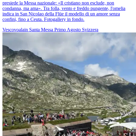
presiede la Messa nazionale: «Il cristiano non esclude, non
condanna, ma ama». Tra folla, vento e freddo pungente, l'omelia
indica in San Nicolao della Flüe il modello di un amore senza
confini, fino a Ceuta. Fotogallery in fondo.
Vescovoalain
Santa Messa
Primo Agosto
Svizzera