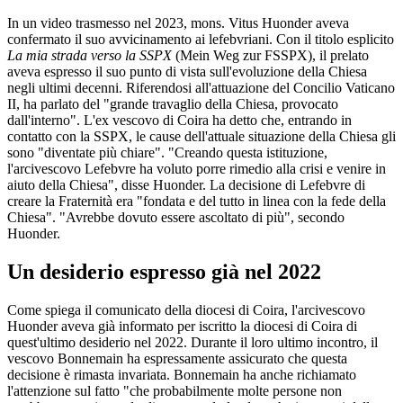
In un video trasmesso nel 2023, mons. Vitus Huonder aveva
confermato il suo avvicinamento ai lefebvriani. Con il titolo esplicito
La mia strada verso la SSPX
(Mein Weg zur FSSPX), il prelato
aveva espresso il suo punto di vista sull'evoluzione della Chiesa
negli ultimi decenni. Riferendosi all'attuazione del Concilio Vaticano
II, ha parlato del "grande travaglio della Chiesa, provocato
dall'interno". L'ex vescovo di Coira ha detto che, entrando in
contatto con la SSPX, le cause dell'attuale situazione della Chiesa gli
sono "diventate più chiare". "Creando questa istituzione,
l'arcivescovo Lefebvre ha voluto porre rimedio alla crisi e venire in
aiuto della Chiesa", disse Huonder. La decisione di Lefebvre di
creare la Fraternità era "fondata e del tutto in linea con la fede della
Chiesa". "Avrebbe dovuto essere ascoltato di più", secondo
Huonder.
Un desiderio espresso già nel 2022
Come spiega il comunicato della diocesi di Coira, l'arcivescovo
Huonder aveva già informato per iscritto la diocesi di Coira di
quest'ultimo desiderio nel 2022. Durante il loro ultimo incontro, il
vescovo Bonnemain ha espressamente assicurato che questa
decisione è rimasta invariata. Bonnemain ha anche richiamato
l'attenzione sul fatto "che probabilmente molte persone non