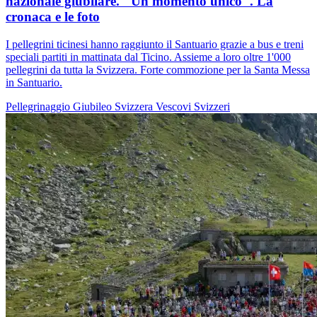
nazionale giubilare. "Un momento unico". La
cronaca e le foto
I pellegrini ticinesi hanno raggiunto il Santuario grazie a bus e treni
speciali partiti in mattinata dal Ticino. Assieme a loro oltre 1'000
pellegrini da tutta la Svizzera. Forte commozione per la Santa Messa
in Santuario.
Pellegrinaggio
Giubileo
Svizzera
Vescovi Svizzeri