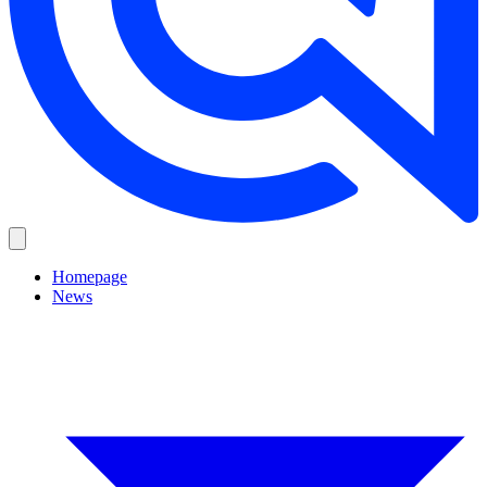
Homepage
News