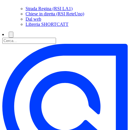
Strada Regina (RSI LA1)
Chiese in diretta (RSI ReteUno)
Dal web
Libreria SHORTCATT