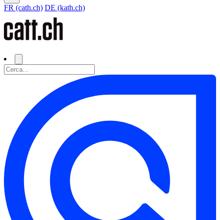
FR (cath.ch)
DE (kath.ch)