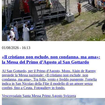
01/08/2026 - 16:13
«Il cristiano non esclude, non condanna, ma ama»:
la Messa del Primo d’Agosto al San Gottardo
Al San Gottardo, per il Primo d'Agosto, Mons. Alain de Raemy
presiede la Messa nazionale: «Il cristiano non esclude, non
condanna, ma ama». Tra folla, vento e freddo pungente, l'omelia
indica in San Nicolao della Flüe il modello di un amore senza
confini, fino a Ceuta. Fotogallery in fondo.
Vescovoalain
Santa Messa
Primo Agosto
Svizzera