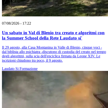
07/08/2026 - 17:22
Un sabato in Val di Blenio tra creato e algoritmi con
la Summer School della Rete Laudato si'
Il 29 agosto, alla Casa Montanina in Valle di Blenio, cinque voci -
dal biblista allo psichiatra -discutono di custodia del creato nel tempo
degli algoritmi, sulla scia dell'enciclica firmata da Leone XIV. Le
iscrizioni chiudono tra poco, il 9 agosto.
Laudato Si
Formazione