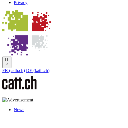
Privacy
IT
FR (cath.ch)
DE (kath.ch)
News