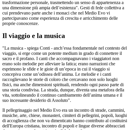
trasformazione personale, trasmettendo un senso di appartenenza a
una dimensione più ampia dell’esistenza". Gesti di fede collettiva a
cui prendevano parte anche i monaci che nel Medio Evo vi
partecipavano come esperienza di crescita e arricchimento delle
proprie conoscenze.
Il viaggio e la musica
"La musica - spiega Conti - anch’essa fondamentale nel contesto del
viaggio, si erge come un potente medium in grado di connettere il
sacro e il profano. I canti che accompagnavano i viaggiatori non
erano solo melodie per alleviare la fatica; erano narrazioni che
esprimono le sfide e le gioie di un’epoca in cui il viaggio si
concepiva come un’odissea dell’anima. Le melodie e i canti
raccoglievano le storie di coloro che cercavano non solo luoghi
fisici, ma anche dimensioni spirituali, rendendo ogni passo parte di
una storia condivisa. La strada, dunque, diventa una metafora della
vita, sottolineando il continuo cambiamento dell’anima umana e il
suo incessante desiderio di Assoluto".
Il pellegrinaggio nel Medio Evo era un incontro di strade, cammini,
musiche, arte, chiese, monasteri, cimiteri di pellegrini, popoli, luoghi
di accoglienza che non va dimenticato hanno contributo al costituirsi
dell'Europa cristiana, incontro di popoli e lingue diverse abbracciati