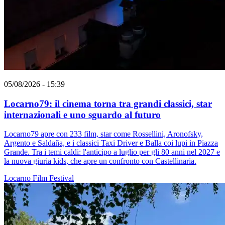
05/08/2026 - 15:39
Locarno79: il cinema torna tra grandi classici, star
internazionali e uno sguardo al futuro
Locarno79 apre con 233 film, star come Rossellini, Aronofsky,
Argento e Saldaña, e i classici Taxi Driver e Balla coi lupi in Piazza
Grande. Tra i temi caldi: l'anticipo a luglio per gli 80 anni nel 2027 e
la nuova giuria kids, che apre un confronto con Castellinaria.
Locarno
Film
Festival