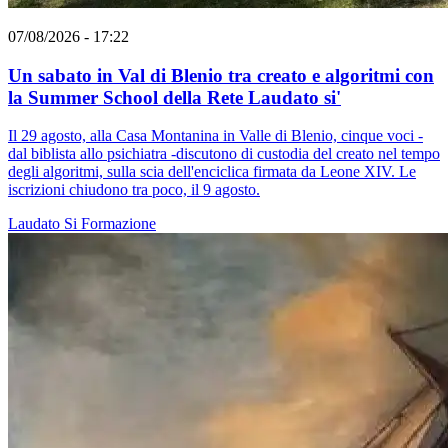
07/08/2026 - 17:22
Un sabato in Val di Blenio tra creato e algoritmi con
la Summer School della Rete Laudato si'
Il 29 agosto, alla Casa Montanina in Valle di Blenio, cinque voci -
dal biblista allo psichiatra -discutono di custodia del creato nel tempo
degli algoritmi, sulla scia dell'enciclica firmata da Leone XIV. Le
iscrizioni chiudono tra poco, il 9 agosto.
Laudato Si
Formazione