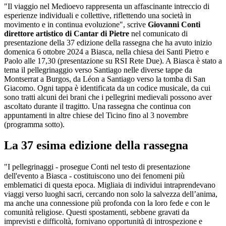
"Il viaggio nel Medioevo rappresenta un affascinante intreccio di
esperienze individuali e collettive, riflettendo una società in
movimento e in continua evoluzione", scrive
Giovanni Conti
direttore artistico di Cantar di Pietre
nel comunicato di
presentazione della 37 edizione della rassegna che ha avuto inizio
domenica 6 ottobre 2024 a Biasca, nella chiesa dei Santi Pietro e
Paolo alle 17,30 (presentazione su RSI Rete Due). A Biasca è stato a
tema il pellegrinaggio verso Santiago nelle diverse tappe da
Montserrat a Burgos, da Léon a Santiago verso la tomba di San
Giacomo. Ogni tappa è identificata da un codice musicale, da cui
sono tratti alcuni dei brani che i pellegrini medievali possono aver
ascoltato durante il tragitto. Una rassegna che continua con
appuntamenti in altre chiese del Ticino fino al 3 novembre
(programma sotto).
La 37 esima edizione della rassegna
"I pellegrinaggi - prosegue Conti nel testo di presentazione
dell'evento a Biasca - costituiscono uno dei fenomeni più
emblematici di questa epoca. Migliaia di individui intraprendevano
viaggi verso luoghi sacri, cercando non solo la salvezza dell’anima,
ma anche una connessione più profonda con la loro fede e con le
comunità religiose. Questi spostamenti, sebbene gravati da
imprevisti e difficoltà, fornivano opportunità di introspezione e