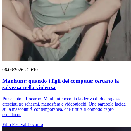
06/08/2026 - 20:10
Manhunt: quando i figli del computer cercano la
salvezza nella violenza
Presentato a Locarno, Manhunt racconta la deriva di due ragazzi
cresciuti tra schermi, manosfera e videogiochi. Una parabola lucida
sulla mascolinità contemporanea, che rifiuta il comodo capro
espiatorio.
Film
Festival
Locarno