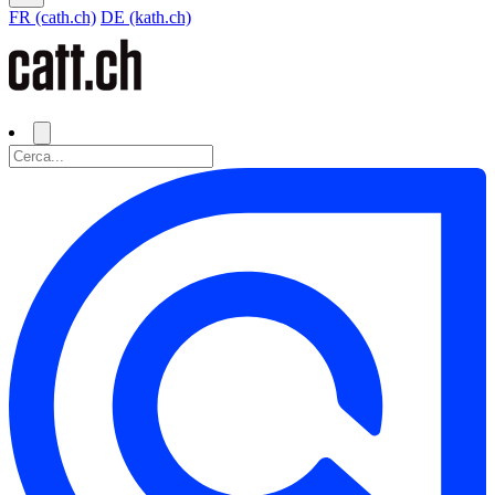
FR (cath.ch)
DE (kath.ch)