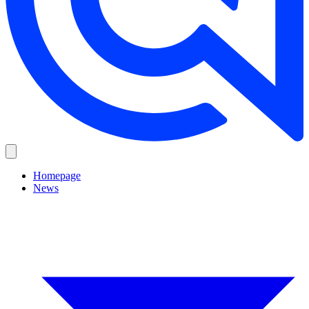
Homepage
News