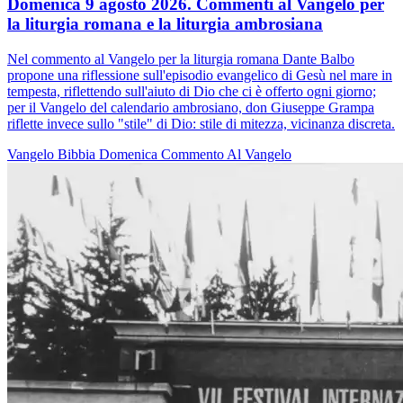
Domenica 9 agosto 2026. Commenti al Vangelo per
la liturgia romana e la liturgia ambrosiana
Nel commento al Vangelo per la liturgia romana Dante Balbo
propone una riflessione sull'episodio evangelico di Gesù nel mare in
tempesta, riflettendo sull'aiuto di Dio che ci è offerto ogni giorno;
per il Vangelo del calendario ambrosiano, don Giuseppe Grampa
riflette invece sullo "stile" di Dio: stile di mitezza, vicinanza discreta.
Vangelo
Bibbia
Domenica
Commento Al Vangelo