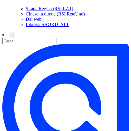
Strada Regina (RSI LA1)
Chiese in diretta (RSI ReteUno)
Dal web
Libreria SHORTCATT