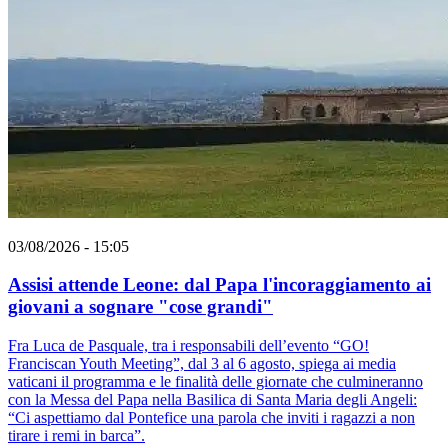
03/08/2026 - 15:05
Assisi attende Leone: dal Papa l'incoraggiamento ai
giovani a sognare "cose grandi"
Fra Luca de Pasquale, tra i responsabili dell’evento “GO!
Franciscan Youth Meeting”, dal 3 al 6 agosto, spiega ai media
vaticani il programma e le finalità delle giornate che culmineranno
con la Messa del Papa nella Basilica di Santa Maria degli Angeli:
“Ci aspettiamo dal Pontefice una parola che inviti i ragazzi a non
tirare i remi in barca”.