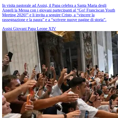
In visita pastorale ad Assisi, il Papa celebra a Santa Maria degli
Angeli la Messa con i giovani partecipanti al “Go! Franciscan Youth
Meeting 2026!” e li invita a seguire Cristo, a “vincere la
rassegnazione e la paura” e a “scrivere nuove pagine di storia”.
Assisi
Giovani
Papa Leone XIV