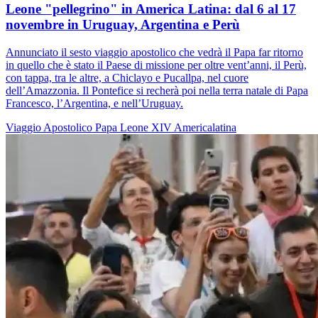
Leone "pellegrino" in America Latina: dal 6 al 17
novembre in Uruguay, Argentina e Perù
Annunciato il sesto viaggio apostolico che vedrà il Papa far ritorno
in quello che è stato il Paese di missione per oltre vent’anni, il Perù,
con tappa, tra le altre, a Chiclayo e Pucallpa, nel cuore
dell’Amazzonia. Il Pontefice si recherà poi nella terra natale di Papa
Francesco, l’Argentina, e nell’Uruguay.
Viaggio Apostolico
Papa Leone XIV
Americalatina