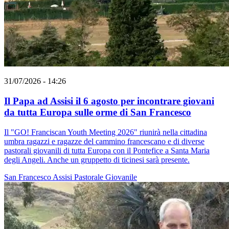
31/07/2026 - 14:26
Il Papa ad Assisi il 6 agosto per incontrare giovani
da tutta Europa sulle orme di San Francesco
Il "GO! Franciscan Youth Meeting 2026" riunirà nella cittadina
umbra ragazzi e ragazze del cammino francescano e di diverse
pastorali giovanili di tutta Europa con il Pontefice a Santa Maria
degli Angeli. Anche un gruppetto di ticinesi sarà presente.
San Francesco
Assisi
Pastorale Giovanile