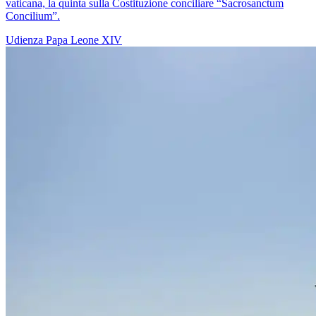
vaticana, la quinta sulla Costituzione conciliare “Sacrosanctum
Concilium”.
Udienza
Papa Leone XIV