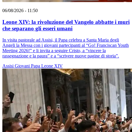
06/08/2026 - 11:50
Leone XIV: la rivoluzione del Vangelo abbatte i muri
che separano gli esseri umani
In visita pastorale ad Assisi, il Papa celebra a Santa Maria degli
Angeli la Messa con i giovani partecipanti al “Go! Franciscan Youth
Meeting 2026!” e li invita a seguire Cristo, a “vincere la
rassegnazione e la paura” e a “scrivere nuove pagine di storia”.
Assisi
Giovani
Papa Leone XIV