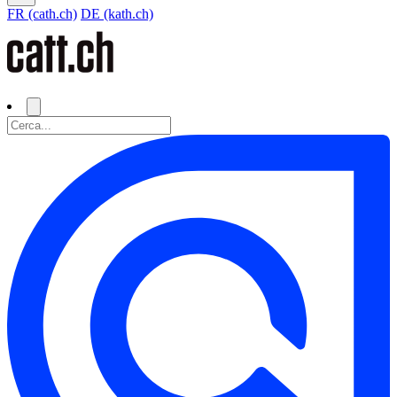
FR (cath.ch)
DE (kath.ch)