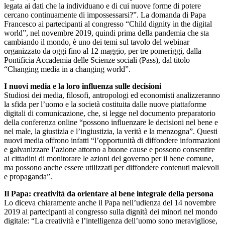
legata ai dati che la individuano e di cui nuove forme di potere
cercano continuamente di impossessarsi?”. La domanda di Papa
Francesco ai partecipanti al congresso “Child dignity in the digital
world”, nel novembre 2019, quindi prima della pandemia che sta
cambiando il mondo, è uno dei temi sul tavolo del webinar
organizzato da oggi fino al 12 maggio, per tre pomeriggi, dalla
Pontificia Accademia delle Scienze sociali (Pass), dal titolo
“Changing media in a changing world”.
I nuovi media e la loro influenza sulle decisioni
Studiosi dei media, filosofi, antropologi ed economisti analizzeranno
la sfida per l’uomo e la società costituita dalle nuove piattaforme
digitali di comunicazione, che, si legge nel documento preparatorio
della conferenza online “possono influenzare le decisioni nel bene e
nel male, la giustizia e l’ingiustizia, la verità e la menzogna”. Questi
nuovi media offrono infatti “l’opportunità di diffondere informazioni
e galvanizzare l’azione attorno a buone cause e possono consentire
ai cittadini di monitorare le azioni del governo per il bene comune,
ma possono anche essere utilizzati per diffondere contenuti malevoli
e propaganda”.
Il Papa: creatività da orientare al bene integrale della persona
Lo diceva chiaramente anche il Papa nell’udienza del 14 novembre
2019 ai partecipanti al congresso sulla dignità dei minori nel mondo
digitale: “La creatività e l’intelligenza dell’uomo sono meravigliose,