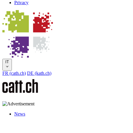
Privacy
IT
FR (cath.ch)
DE (kath.ch)
News