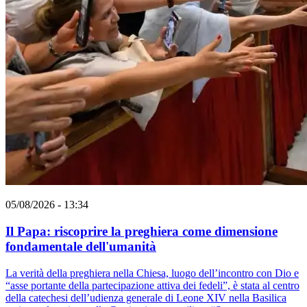
05/08/2026 - 13:34
Il Papa: riscoprire la preghiera come dimensione
fondamentale dell'umanità
La verità della preghiera nella Chiesa, luogo dell’incontro con Dio e
“asse portante della partecipazione attiva dei fedeli”, è stata al centro
della catechesi dell’udienza generale di Leone XIV nella Basilica