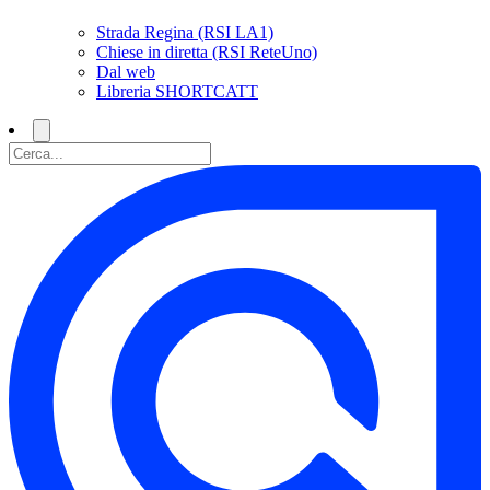
Strada Regina (RSI LA1)
Chiese in diretta (RSI ReteUno)
Dal web
Libreria SHORTCATT