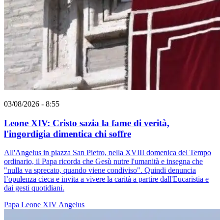
03/08/2026 - 8:55
Leone XIV: Cristo sazia la fame di verità,
l'ingordigia dimentica chi soffre
All'Angelus in piazza San Pietro, nella XVIII domenica del Tempo
ordinario, il Papa ricorda che Gesù nutre l'umanità e insegna che
"nulla va sprecato, quando viene condiviso". Quindi denuncia
l’opulenza cieca e invita a vivere la carità a partire dall'Eucaristia e
dai gesti quotidiani.
Papa Leone XIV
Angelus