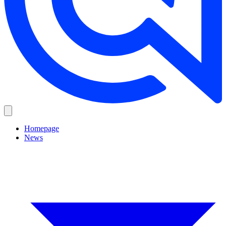
Homepage
News