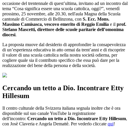
occasione del trentennale di quest’ultima, invitano ad un incontro dal
tema “Cosa significa essere una scuola cattolica, oggi?”, venerdì
prossimo, 25 novembre, alle 20.30, nell'aula Magna della Scuola
cantonale di Commercio di Bellinzona, con
S. Ecc. Mons.
Massimo Camisasca, vescovo emerito di Reggio Emilia
e il
prof.
Stefano Mascetti, direttore delle scuole paritarie dell’omonima
diocesi
.
La proposta muove dal desiderio di approfondire la consapevolezza
di un’esperienza educativa in atto ormai da trent’anni e di riscoprire
il valore di una scuola cattolica nella nostra società odierna, per
cogliere quale sia il contributo specifico che essa può dare per la
realizzazione del bene della persona e della società.
Cercando un tetto a Dio. Incontrare Etty
Hillesum
Il centro culturale della Svizzera italiana segnala inoltre che è ora
disponibile sul suo canale YouTube la registrazione
dell'incontro:
Cercando un tetto a Dio. Incontrare Etty Hillesum
,
con Josè Claveria e Angela Demattè. Per vederlo cliccate
qui
!