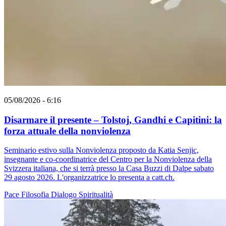
05/08/2026 - 6:16
Disarmare il presente – Tolstoj, Gandhi e Capitini: la
forza attuale della nonviolenza
Seminario estivo sulla Nonviolenza proposto da Katia Senjic,
insegnante e co-coordinatrice del Centro per la Nonviolenza della
Svizzera italiana, che si terrà presso la Casa Buzzi di Dalpe sabato
29 agosto 2026. L'organizzatrice lo presenta a catt.ch.
Pace
Filosofia
Dialogo
Spiritualità