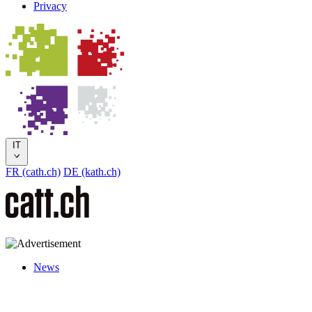
Privacy
IT
FR (cath.ch)
DE (kath.ch)
News