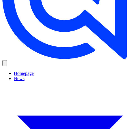
Homepage
News