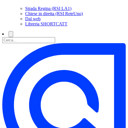
Strada Regina (RSI LA1)
Chiese in diretta (RSI ReteUno)
Dal web
Libreria SHORTCATT