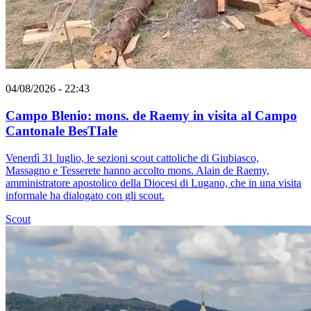
04/08/2026 - 22:43
Campo Blenio: mons. de Raemy in visita al Campo
Cantonale BesTIale
Venerdì 31 luglio, le sezioni scout cattoliche di Giubiasco,
Massagno e Tesserete hanno accolto mons. Alain de Raemy,
amministratore apostolico della Diocesi di Lugano, che in una visita
informale ha dialogato con gli scout.
Scout