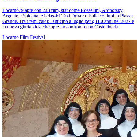
Locarno79 apre con 233 film, star come Rossellini, Aronofsky,
Argento e Saldaña, e i classici Taxi Driver e Balla coi lupi in Piazza
Grande. Tra i temi caldi: l'anticipo a luglio per gli 80 anni nel 2027 e
la nuova giuria kids, che apre un confronto con Castellinaria.
Locarno
Film
Festival