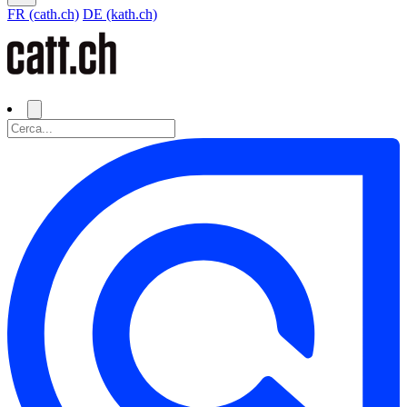
FR (cath.ch)
DE (kath.ch)