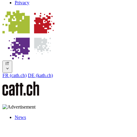
Privacy
IT
FR (cath.ch)
DE (kath.ch)
News