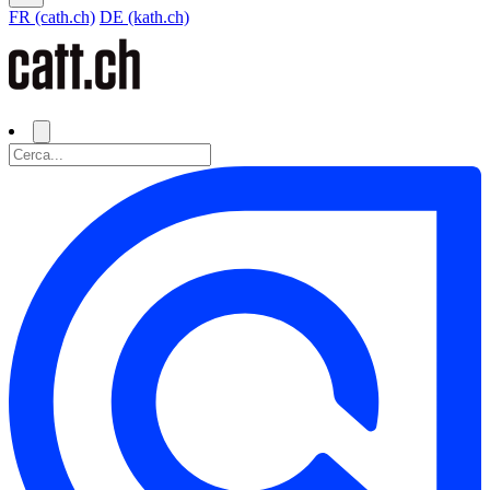
FR (cath.ch)
DE (kath.ch)