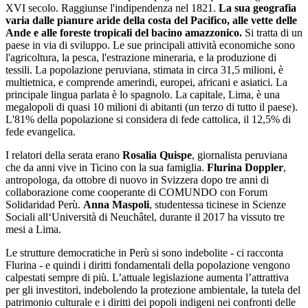
XVI secolo. Raggiunse l'indipendenza nel 1821.
La sua geografia
varia dalle pianure aride della costa del Pacifico, alle vette delle
Ande e alle foreste tropicali del bacino amazzonico.
Si tratta di un
paese in via di sviluppo. Le sue principali attività economiche sono
l'agricoltura, la pesca, l'estrazione mineraria, e la produzione di
tessili. La popolazione peruviana, stimata in circa 31,5 milioni, è
multietnica, e comprende amerindi, europei, africani e asiatici. La
principale lingua parlata è lo spagnolo. La capitale, Lima, è una
megalopoli di quasi 10 milioni di abitanti (un terzo di tutto il paese).
L'81% della popolazione si considera di fede cattolica, il 12,5% di
fede evangelica.
I relatori della serata erano
Rosalia Quispe
, giornalista peruviana
che da anni vive in Ticino con la sua famiglia.
Flurina Doppler
,
antropologa, da ottobre di nuovo in Svizzera dopo tre anni di
collaborazione come cooperante di COMUNDO con Forum
Solidaridad Perù.
Anna Maspoli
, studentessa ticinese in Scienze
Sociali all‘Università di Neuchâtel, durante il 2017 ha vissuto tre
mesi a Lima.
Le strutture democratiche in Perù si sono indebolite - ci racconta
Flurina - e quindi i diritti fondamentali della popolazione vengono
calpestati sempre di più. L’attuale legislazione aumenta l’attrattiva
per gli investitori, indebolendo la protezione ambientale, la tutela del
patrimonio culturale e i diritti dei popoli indigeni nei confronti delle