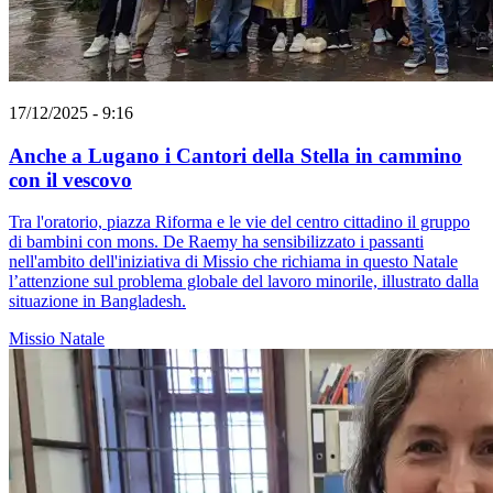
17/12/2025 - 9:16
Anche a Lugano i Cantori della Stella in cammino
con il vescovo
Tra l'oratorio, piazza Riforma e le vie del centro cittadino il gruppo
di bambini con mons. De Raemy ha sensibilizzato i passanti
nell'ambito dell'iniziativa di Missio che richiama in questo Natale
l’attenzione sul problema globale del lavoro minorile, illustrato dalla
situazione in Bangladesh.
Missio
Natale