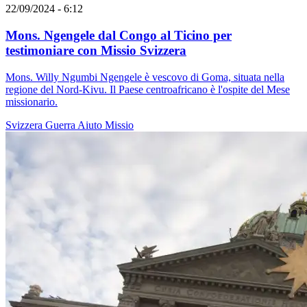
22/09/2024 - 6:12
Mons. Ngengele dal Congo al Ticino per
testimoniare con Missio Svizzera
Mons. Willy Ngumbi Ngengele è vescovo di Goma, situata nella
regione del Nord-Kivu. Il Paese centroafricano è l'ospite del Mese
missionario.
Svizzera
Guerra
Aiuto
Missio