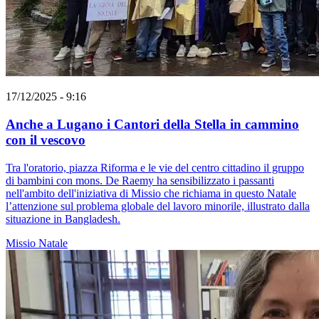
17/12/2025 - 9:16
Anche a Lugano i Cantori della Stella in cammino
con il vescovo
Tra l'oratorio, piazza Riforma e le vie del centro cittadino il gruppo
di bambini con mons. De Raemy ha sensibilizzato i passanti
nell'ambito dell'iniziativa di Missio che richiama in questo Natale
l’attenzione sul problema globale del lavoro minorile, illustrato dalla
situazione in Bangladesh.
Missio
Natale