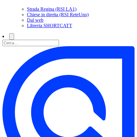
Strada Regina (RSI LA1)
Chiese in diretta (RSI ReteUno)
Dal web
Libreria SHORTCATT