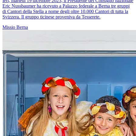
Ieri, martedì 19 dicembre 2023, il Presidente del Consiglio nazionale
Eric Nussbaumer ha ricevuto a Palazzo federale a Berna tre gruppi
di Cantori della Stella a nome degli oltre 10.000 Cantori di tutta la
Svizzera. Il gruppo ticinese proveniva da Tesserete.
Missio
Berna