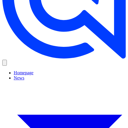
Homepage
News