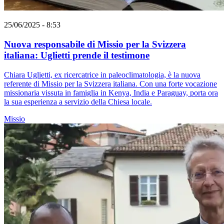
25/06/2025 - 8:53
Nuova responsabile di Missio per la Svizzera
italiana: Uglietti prende il testimone
Chiara Uglietti, ex ricercatrice in paleoclimatologia, è la nuova
referente di Missio per la Svizzera italiana. Con una forte vocazione
missionaria vissuta in famiglia in Kenya, India e Paraguay, porta ora
la sua esperienza a servizio della Chiesa locale.
Missio