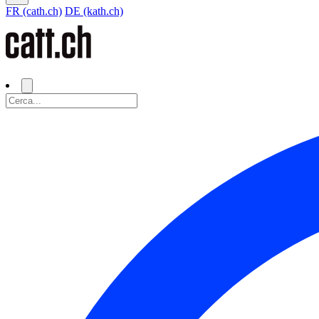
FR (cath.ch)
DE (kath.ch)