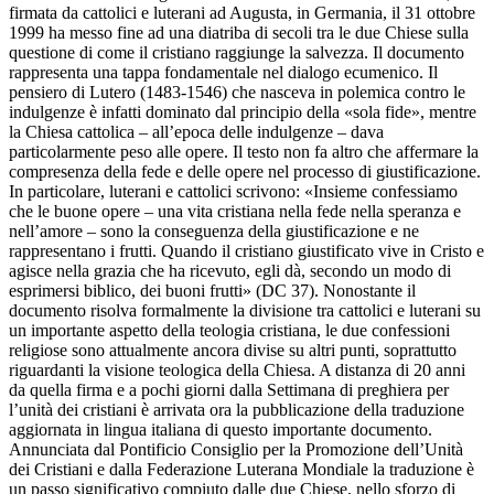
firmata da cattolici e luterani ad Augusta, in Germania, il 31 ottobre
1999 ha messo fine ad una diatriba di secoli tra le due Chiese sulla
questione di come il cristiano raggiunge la salvezza. Il documento
rappresenta una tappa fondamentale nel dialogo ecumenico. Il
pensiero di Lutero (1483-1546) che nasceva in polemica contro le
indulgenze è infatti dominato dal principio della «sola fide», mentre
la Chiesa cattolica – all’epoca delle indulgenze – dava
particolarmente peso alle opere. Il testo non fa altro che affermare la
compresenza della fede e delle opere nel processo di giustificazione.
In particolare, luterani e cattolici scrivono: «Insieme confessiamo
che le buone opere – una vita cristiana nella fede nella speranza e
nell’amore – sono la conseguenza della giustificazione e ne
rappresentano i frutti. Quando il cristiano giustificato vive in Cristo e
agisce nella grazia che ha ricevuto, egli dà, secondo un modo di
esprimersi biblico, dei buoni frutti» (DC 37). Nonostante il
documento risolva formalmente la divisione tra cattolici e luterani su
un importante aspetto della teologia cristiana, le due confessioni
religiose sono attualmente ancora divise su altri punti, soprattutto
riguardanti la visione teologica della Chiesa. A distanza di 20 anni
da quella firma e a pochi giorni dalla Settimana di preghiera per
l’unità dei cristiani è arrivata ora la pubblicazione della traduzione
aggiornata in lingua italiana di questo importante documento.
Annunciata dal Pontificio Consiglio per la Promozione dell’Unità
dei Cristiani e dalla Federazione Luterana Mondiale la traduzione è
un passo significativo compiuto dalle due Chiese, nello sforzo di