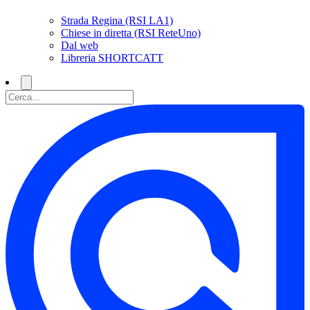
Strada Regina (RSI LA1)
Chiese in diretta (RSI ReteUno)
Dal web
Libreria SHORTCATT