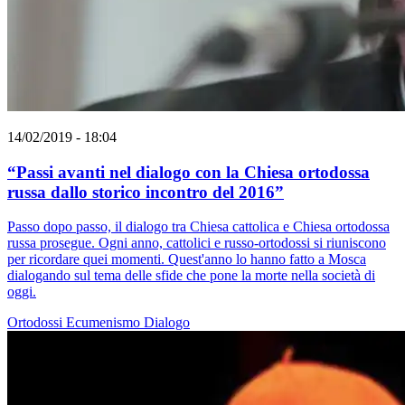
14/02/2019 - 18:04
“Passi avanti nel dialogo con la Chiesa ortodossa
russa dallo storico incontro del 2016”
Passo dopo passo, il dialogo tra Chiesa cattolica e Chiesa ortodossa
russa prosegue. Ogni anno, cattolici e russo-ortodossi si riuniscono
per ricordare quei momenti. Quest'anno lo hanno fatto a Mosca
dialogando sul tema delle sfide che pone la morte nella società di
oggi.
Ortodossi
Ecumenismo
Dialogo