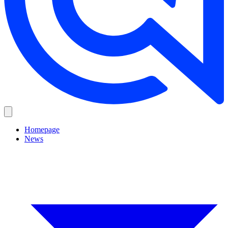
Homepage
News