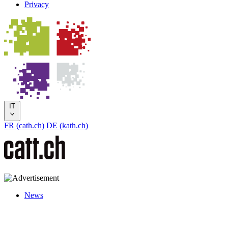
Privacy
IT
FR (cath.ch)
DE (kath.ch)
News