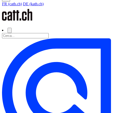
FR (cath.ch)
DE (kath.ch)