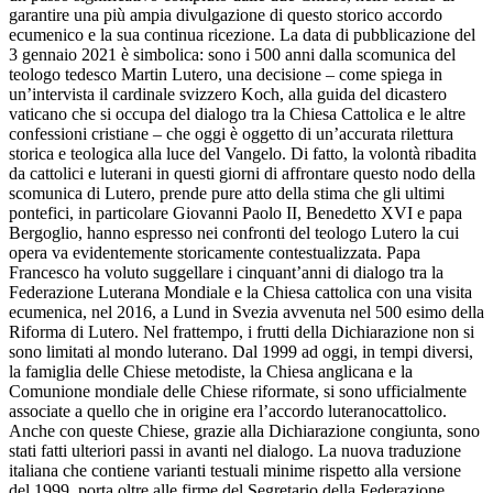
garantire una più ampia divulgazione di questo storico accordo
ecumenico e la sua continua ricezione. La data di pubblicazione del
3 gennaio 2021 è simbolica: sono i 500 anni dalla scomunica del
teologo tedesco Martin Lutero, una decisione – come spiega in
un’intervista il cardinale svizzero Koch, alla guida del dicastero
vaticano che si occupa del dialogo tra la Chiesa Cattolica e le altre
confessioni cristiane – che oggi è oggetto di un’accurata rilettura
storica e teologica alla luce del Vangelo. Di fatto, la volontà ribadita
da cattolici e luterani in questi giorni di affrontare questo nodo della
scomunica di Lutero, prende pure atto della stima che gli ultimi
pontefici, in particolare Giovanni Paolo II, Benedetto XVI e papa
Bergoglio, hanno espresso nei confronti del teologo Lutero la cui
opera va evidentemente storicamente contestualizzata. Papa
Francesco ha voluto suggellare i cinquant’anni di dialogo tra la
Federazione Luterana Mondiale e la Chiesa cattolica con una visita
ecumenica, nel 2016, a Lund in Svezia avvenuta nel 500 esimo della
Riforma di Lutero. Nel frattempo, i frutti della Dichiarazione non si
sono limitati al mondo luterano. Dal 1999 ad oggi, in tempi diversi,
la famiglia delle Chiese metodiste, la Chiesa anglicana e la
Comunione mondiale delle Chiese riformate, si sono ufficialmente
associate a quello che in origine era l’accordo luteranocattolico.
Anche con queste Chiese, grazie alla Dichiarazione congiunta, sono
stati fatti ulteriori passi in avanti nel dialogo. La nuova traduzione
italiana che contiene varianti testuali minime rispetto alla versione
del 1999, porta oltre alle firme del Segretario della Federazione