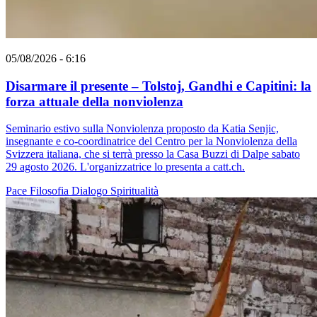
05/08/2026 - 6:16
Disarmare il presente – Tolstoj, Gandhi e Capitini: la
forza attuale della nonviolenza
Seminario estivo sulla Nonviolenza proposto da Katia Senjic,
insegnante e co-coordinatrice del Centro per la Nonviolenza della
Svizzera italiana, che si terrà presso la Casa Buzzi di Dalpe sabato
29 agosto 2026. L'organizzatrice lo presenta a catt.ch.
Pace
Filosofia
Dialogo
Spiritualità