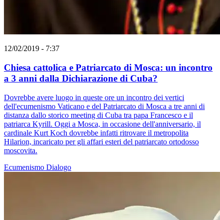
12/02/2019 - 7:37
Chiesa cattolica e Patriarcato di Mosca: un incontro
a 3 anni dalla Dichiarazione di Cuba?
Dovrebbe avere luogo in queste ore un incontro dei vertici
dell'ecumenismo Vaticano e del Patriarcato di Mosca a tre anni di
distanza dallo storico meeting di Cuba tra papa Francesco e il
patriarca Kyrill. Oggi a Mosca, in occasione dell'anniversario, il
cardinale Kurt Koch dovrebbe infatti ritrovare il metropolita
Hilarion, incaricato per gli affari esteri del patriarcato ortodosso
moscovita.
Ecumenismo
Dialogo