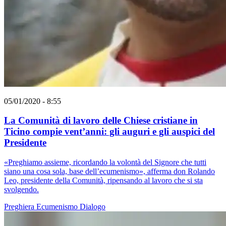
05/01/2020 - 8:55
La Comunità di lavoro delle Chiese cristiane in
Ticino compie vent’anni: gli auguri e gli auspici del
Presidente
«Preghiamo assieme, ricordando la volontà del Signore che tutti
siano una cosa sola, base dell’ecumenismo», afferma don Rolando
Leo, presidente della Comunità, ripensando al lavoro che si sta
svolgendo.
Preghiera
Ecumenismo
Dialogo