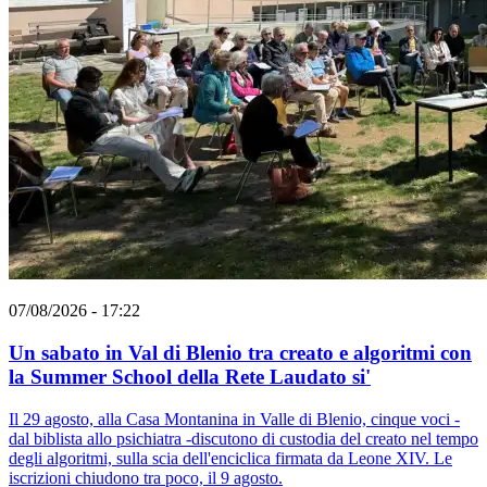
07/08/2026 - 17:22
Un sabato in Val di Blenio tra creato e algoritmi con
la Summer School della Rete Laudato si'
Il 29 agosto, alla Casa Montanina in Valle di Blenio, cinque voci -
dal biblista allo psichiatra -discutono di custodia del creato nel tempo
degli algoritmi, sulla scia dell'enciclica firmata da Leone XIV. Le
iscrizioni chiudono tra poco, il 9 agosto.