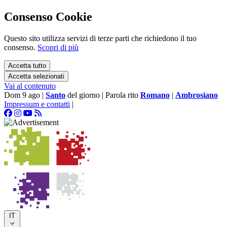
Consenso Cookie
Questo sito utilizza servizi di terze parti che richiedono il tuo
consenso.
Scopri di più
Accetta tutto
Accetta selezionati
Vai al contenuto
Dom 9 ago
|
Santo
del giorno
|
Parola rito
Romano
|
Ambrosiano
Impressum e contatti
|
IT