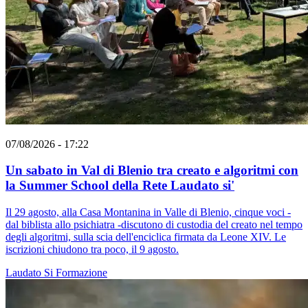
07/08/2026 - 17:22
Un sabato in Val di Blenio tra creato e algoritmi con
la Summer School della Rete Laudato si'
Il 29 agosto, alla Casa Montanina in Valle di Blenio, cinque voci -
dal biblista allo psichiatra -discutono di custodia del creato nel tempo
degli algoritmi, sulla scia dell'enciclica firmata da Leone XIV. Le
iscrizioni chiudono tra poco, il 9 agosto.
Laudato Si
Formazione