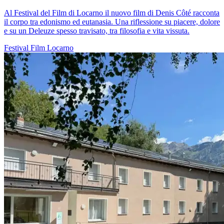
Al Festival del Film di Locarno il nuovo film di Denis Côté racconta
il corpo tra edonismo ed eutanasia. Una riflessione su piacere, dolore
e su un Deleuze spesso travisato, tra filosofia e vita vissuta.
Festival
Film
Locarno