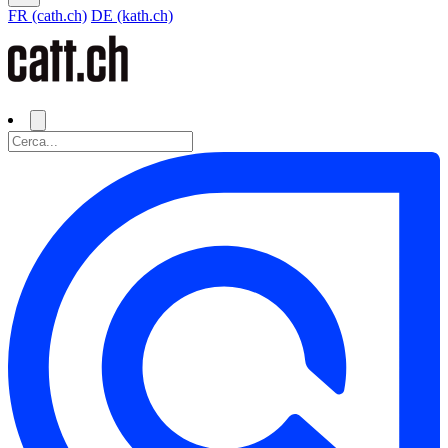
FR (cath.ch)
DE (kath.ch)