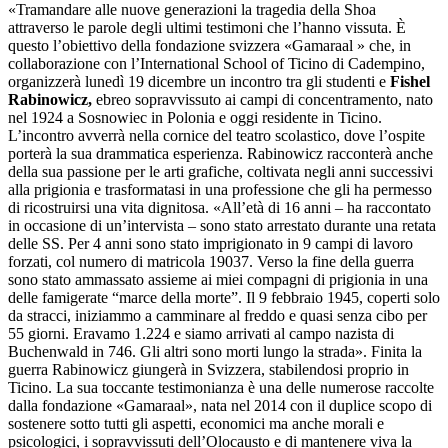
«Tramandare alle nuove generazioni la tragedia della Shoa
attraverso le parole degli ultimi testimoni che l’hanno vissuta. È
questo l’obiettivo della fondazione svizzera «Gamaraal » che, in
collaborazione con l’International School of Ticino di Cadempino,
organizzerà lunedì 19 dicembre un incontro tra gli studenti e
Fishel
Rabinowicz,
ebreo sopravvissuto ai campi di concentramento, nato
nel 1924 a Sosnowiec in Polonia e oggi residente in Ticino.
L’incontro avverrà nella cornice del teatro scolastico, dove l’ospite
porterà la sua drammatica esperienza. Rabinowicz racconterà anche
della sua passione per le arti grafiche, coltivata negli anni successivi
alla prigionia e trasformatasi in una professione che gli ha permesso
di ricostruirsi una vita dignitosa. «All’età di 16 anni – ha raccontato
in occasione di un’intervista – sono stato arrestato durante una retata
delle SS. Per 4 anni sono stato imprigionato in 9 campi di lavoro
forzati, col numero di matricola 19037. Verso la fine della guerra
sono stato ammassato assieme ai miei compagni di prigionia in una
delle famigerate “marce della morte”. Il 9 febbraio 1945, coperti solo
da stracci, iniziammo a camminare al freddo e quasi senza cibo per
55 giorni. Eravamo 1.224 e siamo arrivati al campo nazista di
Buchenwald in 746. Gli altri sono morti lungo la strada». Finita la
guerra Rabinowicz giungerà in Svizzera, stabilendosi proprio in
Ticino. La sua toccante testimonianza è una delle numerose raccolte
dalla fondazione «Gamaraal», nata nel 2014 con il duplice scopo di
sostenere sotto tutti gli aspetti, economici ma anche morali e
psicologici, i sopravvissuti dell’Olocausto e di mantenere viva la