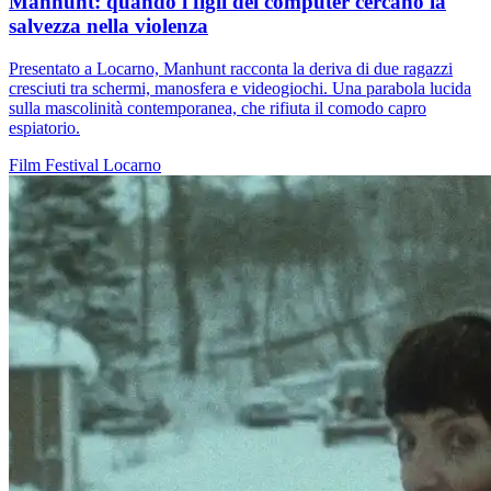
Manhunt: quando i figli del computer cercano la
salvezza nella violenza
Presentato a Locarno, Manhunt racconta la deriva di due ragazzi
cresciuti tra schermi, manosfera e videogiochi. Una parabola lucida
sulla mascolinità contemporanea, che rifiuta il comodo capro
espiatorio.
Film
Festival
Locarno