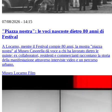
07/08/2026 - 14:15
"Piazza nostra": le voci nascoste dietro 80 anni di
Festival
A Locarno, mentre il Festival compie 80 anni, la mostra "piazza
nostra" al Museo Casorella dà voce a chi ha lavorato dietro le
quinte: ex collaboratori, residenti e commercianti raccontano la storia
della manifestazione attraverso interviste video e un percorso
urbano.
Museo
Locarno
Film