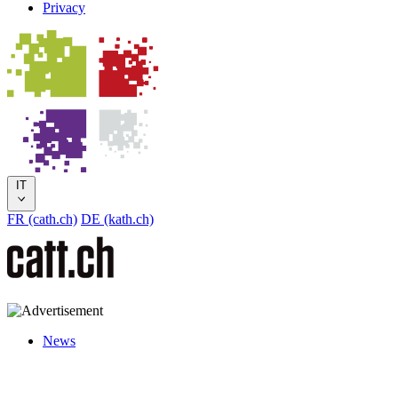
Privacy
IT
FR (cath.ch)
DE (kath.ch)
News