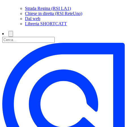
Strada Regina (RSI LA1)
Chiese in diretta (RSI ReteUno)
Dal web
Libreria SHORTCATT