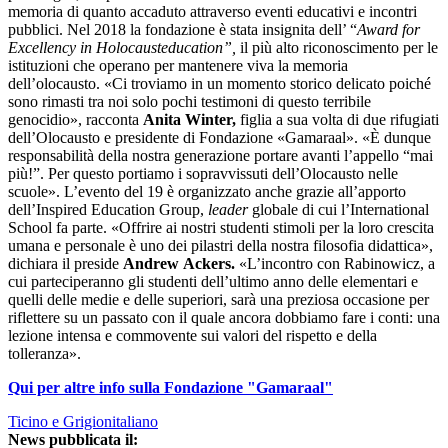
memoria di quanto accaduto attraverso eventi educativi e incontri
pubblici. Nel 2018 la fondazione è stata insignita dell’ “
Award for
Excellency in Holocausteducation”,
il più alto riconoscimento per le
istituzioni che operano per mantenere viva la memoria
dell’olocausto. «Ci troviamo in un momento storico delicato poiché
sono rimasti tra noi solo pochi testimoni di questo terribile
genocidio», racconta
Anita Winter,
figlia a sua volta di due rifugiati
dell’Olocausto e presidente di Fondazione «Gamaraal». «È dunque
responsabilità della nostra generazione portare avanti l’appello “mai
più!”. Per questo portiamo i sopravvissuti dell’Olocausto nelle
scuole». L’evento del 19 è organizzato anche grazie all’apporto
dell’Inspired Education Group,
leader
globale di cui l’International
School fa parte. «Offrire ai nostri studenti stimoli per la loro crescita
umana e personale è uno dei pilastri della nostra filosofia didattica»,
dichiara il preside
Andrew
Ackers.
«L’incontro con Rabinowicz, a
cui parteciperanno gli studenti dell’ultimo anno delle elementari e
quelli delle medie e delle superiori, sarà una preziosa occasione per
riflettere su un passato con il quale ancora dobbiamo fare i conti: una
lezione intensa e commovente sui valori del rispetto e della
tolleranza».
Qui per altre info sulla Fondazione "Gamaraal"
Ticino e Grigionitaliano
News pubblicata il: