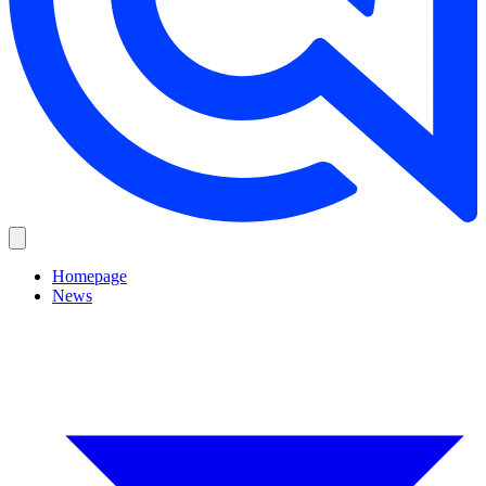
Homepage
News