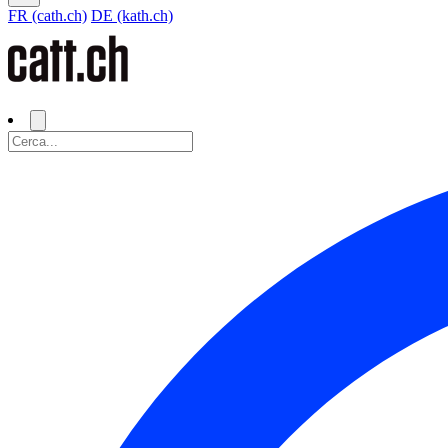
FR (cath.ch)
DE (kath.ch)