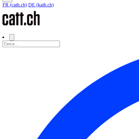
FR (cath.ch)
DE (kath.ch)