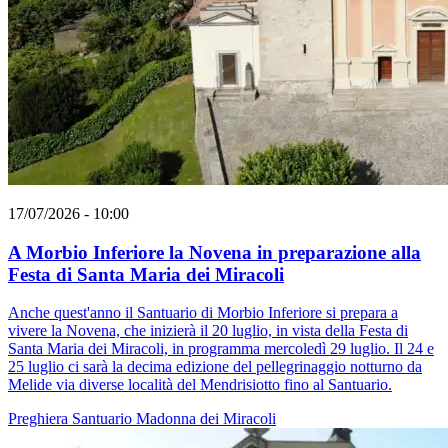
17/07/2026 - 10:00
A Morbio Inferiore la Novena in preparazione alla
Festa di Santa Maria dei Miracoli
Anche quest'anno il Santuario di Morbio Inferiore si prepara a
vivere la Novena, che inizierà il 20 luglio, in vista della Festa di
Santa Maria dei Miracoli, in programma mercoledì 29 luglio. Il 24 e
25 luglio ci sarà la decima edizione del pellegrinaggio notturno da
Melide via diverse località del Mendrisiotto fino al Santuario.
Preghiera
Santuario
Madonna dei Miracoli