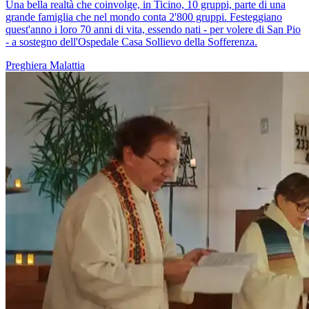
Una bella realtà che coinvolge, in Ticino, 10 gruppi, parte di una
grande famiglia che nel mondo conta 2'800 gruppi. Festeggiano
quest'anno i loro 70 anni di vita, essendo nati - per volere di San Pio
- a sostegno dell'Ospedale Casa Sollievo della Sofferenza.
Preghiera
Malattia