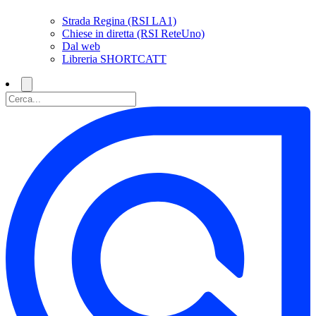
Strada Regina (RSI LA1)
Chiese in diretta (RSI ReteUno)
Dal web
Libreria SHORTCATT