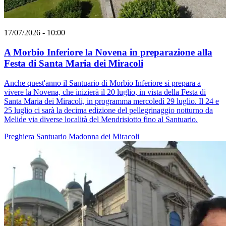
17/07/2026 - 10:00
A Morbio Inferiore la Novena in preparazione alla
Festa di Santa Maria dei Miracoli
Anche quest'anno il Santuario di Morbio Inferiore si prepara a
vivere la Novena, che inizierà il 20 luglio, in vista della Festa di
Santa Maria dei Miracoli, in programma mercoledì 29 luglio. Il 24 e
25 luglio ci sarà la decima edizione del pellegrinaggio notturno da
Melide via diverse località del Mendrisiotto fino al Santuario.
Preghiera
Santuario
Madonna dei Miracoli