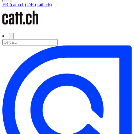
FR (cath.ch)
DE (kath.ch)