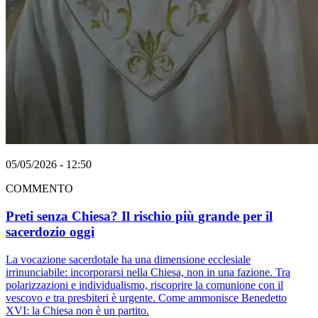
05/05/2026 - 12:50
COMMENTO
Preti senza Chiesa? Il rischio più grande per il
sacerdozio oggi
La vocazione sacerdotale ha una dimensione ecclesiale
irrinunciabile: incorporarsi nella Chiesa, non in una fazione. Tra
polarizzazioni e individualismo, riscoprire la comunione con il
vescovo e tra presbiteri è urgente. Come ammonisce Benedetto
XVI: la Chiesa non è un partito.