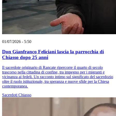
01/07/2026 - 5:50
Don Gianfranco Feliciani lascia la parrocchia di
Chiasso dopo 25 anni
Il sacerdote originario di Rancate ripercorre il quarto di secolo
trascorso nella cittadina di confine, tra impegno per i migranti e
vicinanza ai fedeli. Un racconto intimo sul significato del sacerdozio
oltre il ruolo istituzionale, tra speranza e nuove sfide per la Chiesa
contemporanea.
Sacerdoti
Chiasso