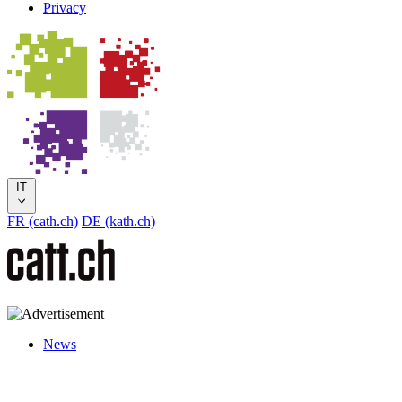
Privacy
IT
FR (cath.ch)
DE (kath.ch)
News