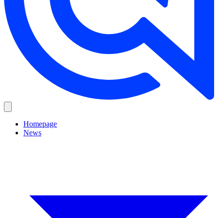
Homepage
News