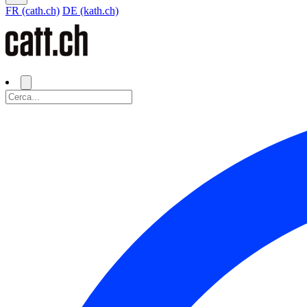
FR (cath.ch)
DE (kath.ch)