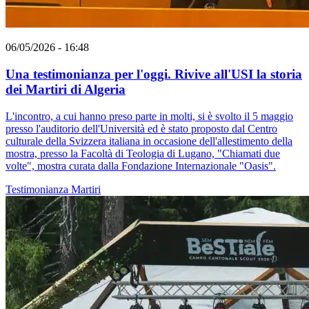
06/05/2026 - 16:48
Una testimonianza per l'oggi. Rivive all'USI la storia
dei Martiri di Algeria
L'incontro, a cui hanno preso parte in molti, si è svolto il 5 maggio
presso l'auditorio dell'Università ed è stato proposto dal Centro
culturale della Svizzera italiana in occasione dell'allestimento della
mostra, presso la Facoltà di Teologia di Lugano, "Chiamati due
volte", mostra curata dalla Fondazione Internazionale "Oasis".
Testimonianza
Martiri