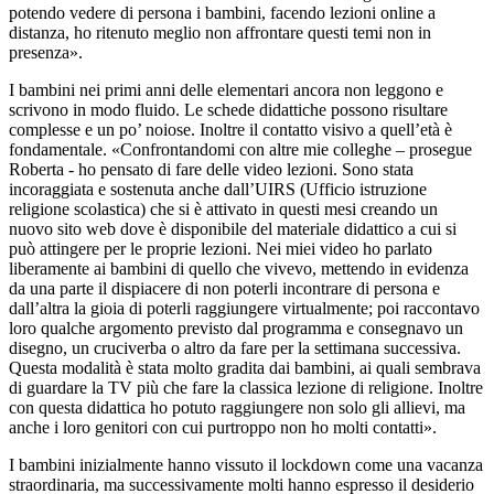
potendo vedere di persona i bambini, facendo lezioni online a
distanza, ho ritenuto meglio non affrontare questi temi non in
presenza».
I bambini nei primi anni delle elementari ancora non leggono e
scrivono in modo fluido. Le schede didattiche possono risultare
complesse e un po’ noiose. Inoltre il contatto visivo a quell’età è
fondamentale. «Confrontandomi con altre mie colleghe – prosegue
Roberta - ho pensato di fare delle video lezioni. Sono stata
incoraggiata e sostenuta anche dall’UIRS (Ufficio istruzione
religione scolastica) che si è attivato in questi mesi creando un
nuovo sito web dove è disponibile del materiale didattico a cui si
può attingere per le proprie lezioni. Nei miei video ho parlato
liberamente ai bambini di quello che vivevo, mettendo in evidenza
da una parte il dispiacere di non poterli incontrare di persona e
dall’altra la gioia di poterli raggiungere virtualmente; poi raccontavo
loro qualche argomento previsto dal programma e consegnavo un
disegno, un cruciverba o altro da fare per la settimana successiva.
Questa modalità è stata molto gradita dai bambini, ai quali sembrava
di guardare la TV più che fare la classica lezione di religione. Inoltre
con questa didattica ho potuto raggiungere non solo gli allievi, ma
anche i loro genitori con cui purtroppo non ho molti contatti».
I bambini inizialmente hanno vissuto il lockdown come una vacanza
straordinaria, ma successivamente molti hanno espresso il desiderio