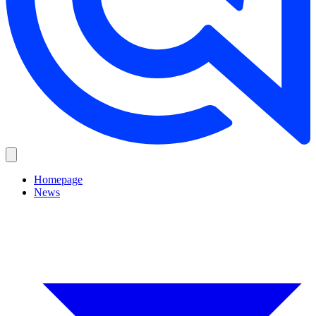
Homepage
News