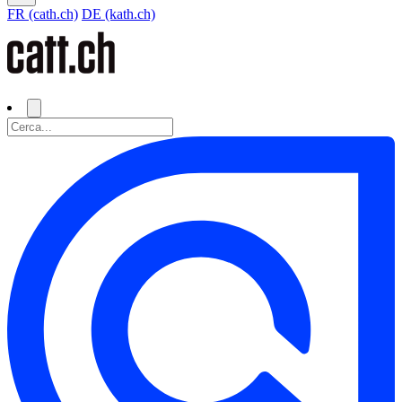
FR (cath.ch)
DE (kath.ch)