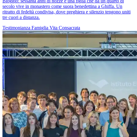
Bioggio: sessanta anni di nozze e una figlia che da un quarto di
secolo vive in monastero come suora benedettina a Ghiffa. Un
ritratto di fedeltà condivisa, dove preghiera e silenzio tengono uniti
tre cuori a distanza.
Testimonianza
Famiglia
Vita Consacrata