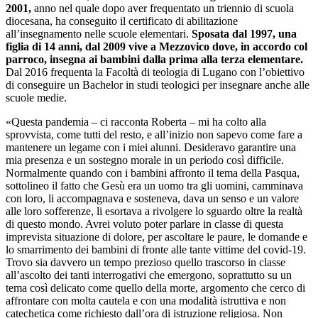
2001,
anno nel quale dopo aver frequentato un triennio di scuola
diocesana, ha conseguito il certificato di abilitazione
all’insegnamento nelle scuole elementari.
Sposata dal 1997, una
figlia di 14 anni, dal 2009 vive a Mezzovico dove, in accordo col
parroco, insegna ai bambini dalla prima alla terza elementare.
Dal 2016 frequenta la Facoltà di teologia di Lugano con l’obiettivo
di conseguire un Bachelor in studi teologici per insegnare anche alle
scuole medie.
«Questa pandemia – ci racconta Roberta – mi ha colto alla
sprovvista, come tutti del resto, e all’inizio non sapevo come fare a
mantenere un legame con i miei alunni. Desideravo garantire una
mia presenza e un sostegno morale in un periodo così difficile.
Normalmente quando con i bambini affronto il tema della Pasqua,
sottolineo il fatto che Gesù era un uomo tra gli uomini, camminava
con loro, li accompagnava e sosteneva, dava un senso e un valore
alle loro sofferenze, li esortava a rivolgere lo sguardo oltre la realtà
di questo mondo. Avrei voluto poter parlare in classe di questa
imprevista situazione di dolore, per ascoltare le paure, le domande e
lo smarrimento dei bambini di fronte alle tante vittime del covid-19.
Trovo sia davvero un tempo prezioso quello trascorso in classe
all’ascolto dei tanti interrogativi che emergono, soprattutto su un
tema così delicato come quello della morte, argomento che cerco di
affrontare con molta cautela e con una modalità istruttiva e non
catechetica come richiesto dall’ora di istruzione religiosa. Non