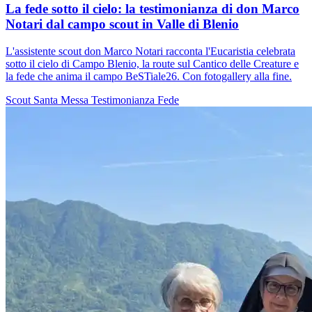
La fede sotto il cielo: la testimonianza di don Marco
Notari dal campo scout in Valle di Blenio
L'assistente scout don Marco Notari racconta l'Eucaristia celebrata
sotto il cielo di Campo Blenio, la route sul Cantico delle Creature e
la fede che anima il campo BeSTiale26. Con fotogallery alla fine.
Scout
Santa Messa
Testimonianza
Fede