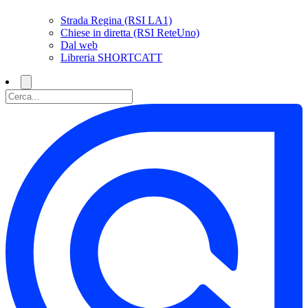
Strada Regina (RSI LA1)
Chiese in diretta (RSI ReteUno)
Dal web
Libreria SHORTCATT