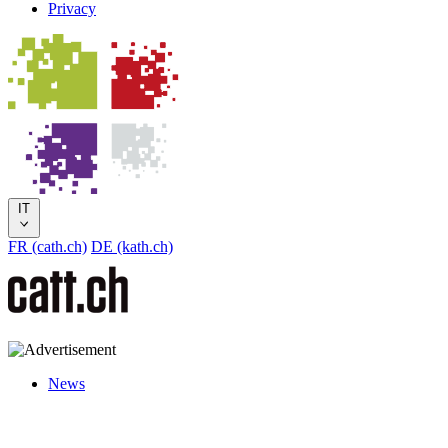
Privacy
IT
FR (cath.ch)
DE (kath.ch)
News