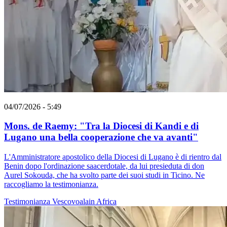
04/07/2026 - 5:49
Mons. de Raemy: "Tra la Diocesi di Kandi e di
Lugano una bella cooperazione che va avanti"
L'Amministratore apostolico della Diocesi di Lugano è di rientro dal
Benin dopo l'ordinazione saacerdotale, da lui presieduta di don
Aurel Sokouda, che ha svolto parte dei suoi studi in Ticino. Ne
raccogliamo la testimonianza.
Testimonianza
Vescovoalain
Africa