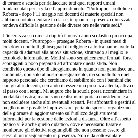
di tornare a scuola per riallacciare tutti quei rapporti umani
fondamentali per la vita e l’apprendimento. “Purtroppo – sottolinea
Roberta - dopo l’11 maggio noi docenti di materie speciali non
abbiamo potuto rientrare in classe, in quanto la presenza dimezzata
rendeva difficile la gestione delle diverse ore nelle varie sedi.”
L’incertezza su come si riaprirà il nuovo anno scolastico preoccupa
molti docenti. “Purtroppo – prosegue Roberta - in questi mesi di
lockdown non tutti gli insegnati di religione cattolica hanno avuto la
capacità di adattarsi alla nuova situazione, sfruttando al meglio le
tecnologie informatiche. Molti si sono semplicemente fermati, forse
scoraggiati o poco preparati ad affrontare questa sfida. Non
condivido questo tipo di atteggiamento in quanto non garantisce una
continuità, non solo al nostro insegnamento, ma soprattutto a quel
rapporto personale che cerchiamo di stabilire sia con i bambini che
con gli altri docenti, cercando di essere una presenza attenta, attiva e
al passo con i tempi. Mi auguro che la scuola possa ricominciare in
modalità classica, ma un sano realismo mi porta a considerare e a
non escludere anche altri eventuali scenari. Per affrontarli e gestirli al
meglio non è possibile improvvisare, pertanto spero si organizzino
delle giornate di aggiornamento sull’utilizzo degli strumenti
informatici per la gestione delle lezioni a distanza. Oltre all’aspetto
pratico vi è anche quello didattico, dove è necessario fissare e
monitorare gli obiettivi raggiungibili che non possono essere gli
stessi di un insegnamento in presenza. Non è da sottovalutare