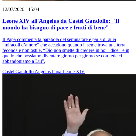
12/07/2026 - 15:04
Leone XIV all'Angelus da Castel Gandolfo: "Il
mondo ha bisogno di pace e frutti di bene"
Il Papa commenta la parabola del seminatore e parla di quei
“miracoli d’amore” che accadono quando il seme trova una terra
feconda e non ostile. “Dio non smette di credere in noi - dice - e in
quello che possiamo diventare giorno per giorno se con fede ci
abbandoniamo a Lui”.
Castel Gandolfo
Angelus
Papa Leone XIV