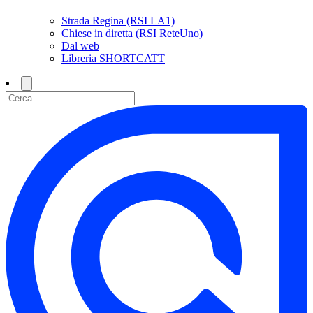
Strada Regina (RSI LA1)
Chiese in diretta (RSI ReteUno)
Dal web
Libreria SHORTCATT