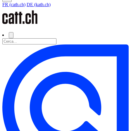
FR (cath.ch)
DE (kath.ch)