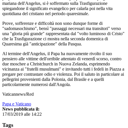
mariana dell'Angelus, si è soffermato sulla Trasfigurazione
spiegandone il significato evangelico per calarla poi nella vita
quotidiana del cristiano nel periodo quaresimale.
Prove, sofferenze e difficoltà non sono dunque forme di
"sadomasochismo", bensì "passaggi necessari ma transitori" verso
una "gloria più grande" rappresentata dal "volto luminoso di Cristo"
che la Trasfigurazione ci mostra nella seconda domenica di
Quaresima già "anticipazione" della Pasqua.
Al termine dell'Angelus, il Papa ha nuovamente rivolto il suo
pensiero alle vittime dell'orribile attentato di venerdì scorso, contro
due moschee a Christchurch in Nuova Zelanda, esprimendo
vicinanza ai "fratelli musulmani" e invitando tutti i fedeli in Piazza a
pregare per contrastare odio e violenza. Poi il saluto in particolare ai
pellegrini provenienti dalla Polonia, dal Brasile e a quelli
particolarmente numerosi dall'Angola.
Vaticannews/Red
Papa e Vaticano
News pubblicata il:
17/03/2019 alle 14:22
Tags