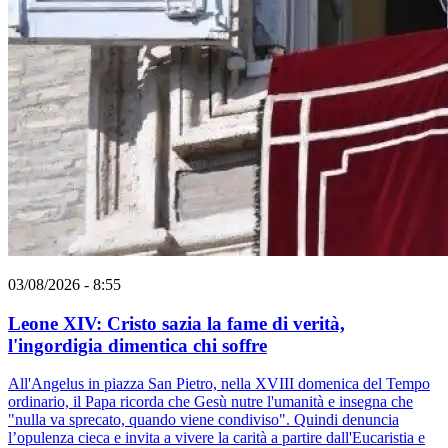
03/08/2026 - 8:55
Leone XIV: Cristo sazia la fame di verità,
l'ingordigia dimentica chi soffre
All'Angelus in piazza San Pietro, nella XVIII domenica del Tempo
ordinario, il Papa ricorda che Gesù nutre l'umanità e insegna che
"nulla va sprecato, quando viene condiviso". Quindi denuncia
l’opulenza cieca e invita a vivere la carità a partire dall'Eucaristia e