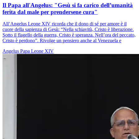
Il Papa all'Angelus: "Gesù si fa carico dell’umanità
ferita dal male per prendersene cura"
All’Angelus Leone XIV ricorda che il dono di sé per amore è il
cuore della sapienza di Gesù: “Nella schiavitù, Cristo è liberazione.
Sotto il flagello della guerra, Cristo è speranza. Nell’ora del peccato,
Cristo è perdono”. Rivolge un pensiero anche al Venezuela e
Angelus
Papa Leone XIV