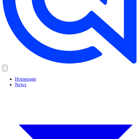
Homepage
News