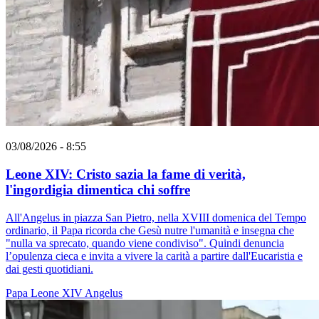
03/08/2026 - 8:55
Leone XIV: Cristo sazia la fame di verità,
l'ingordigia dimentica chi soffre
All'Angelus in piazza San Pietro, nella XVIII domenica del Tempo
ordinario, il Papa ricorda che Gesù nutre l'umanità e insegna che
"nulla va sprecato, quando viene condiviso". Quindi denuncia
l’opulenza cieca e invita a vivere la carità a partire dall'Eucaristia e
dai gesti quotidiani.
Papa Leone XIV
Angelus