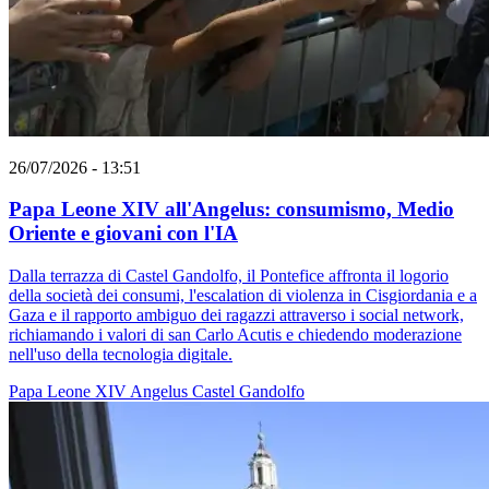
26/07/2026 - 13:51
Papa Leone XIV all'Angelus: consumismo, Medio
Oriente e giovani con l'IA
Dalla terrazza di Castel Gandolfo, il Pontefice affronta il logorio
della società dei consumi, l'escalation di violenza in Cisgiordania e a
Gaza e il rapporto ambiguo dei ragazzi attraverso i social network,
richiamando i valori di san Carlo Acutis e chiedendo moderazione
nell'uso della tecnologia digitale.
Papa Leone XIV
Angelus
Castel Gandolfo