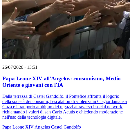
26/07/2026 - 13:51
Papa Leone XIV all'Angelus: consumismo, Medio
Oriente e giovani con l'IA
Dalla terrazza di Castel Gandolfo, il Pontefice affronta il logorio
della società dei consumi, l'escalation di violenza in Cisgiordania e a
Gaza e il rapporto ambiguo dei ragazzi attraverso i social network,
richiamando i valori di san Carlo Acutis e chiedendo moderazione
nell'uso della tecnologia digitale.
Papa Leone XIV
Angelus
Castel Gandolfo