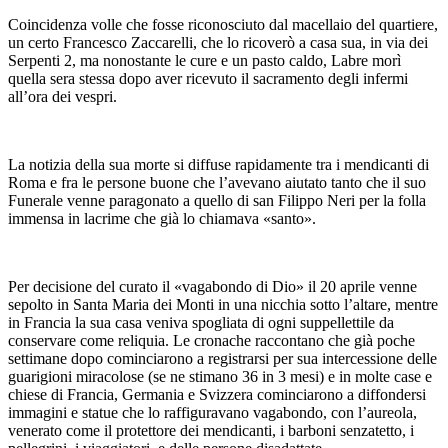
Coincidenza volle che fosse riconosciuto dal macellaio del quartiere,
un certo Francesco Zaccarelli, che lo ricoverò a casa sua, in via dei
Serpenti 2, ma nonostante le cure e un pasto caldo, Labre morì
quella sera stessa dopo aver ricevuto il sacramento degli infermi
all’ora dei vespri.
La notizia della sua morte si diffuse rapidamente tra i mendicanti di
Roma e fra le persone buone che l’avevano aiutato tanto che il suo
Funerale venne paragonato a quello di san Filippo Neri per la folla
immensa in lacrime che già lo chiamava «santo».
Per decisione del curato il «vagabondo di Dio» il 20 aprile venne
sepolto in Santa Maria dei Monti in una nicchia sotto l’altare, mentre
in Francia la sua casa veniva spogliata di ogni suppellettile da
conservare come reliquia. Le cronache raccontano che già poche
settimane dopo cominciarono a registrarsi per sua intercessione delle
guarigioni miracolose (se ne stimano 36 in 3 mesi) e in molte case e
chiese di Francia, Germania e Svizzera cominciarono a diffondersi
immagini e statue che lo raffiguravano vagabondo, con l’aureola,
venerato come il protettore dei mendicanti, i barboni senzatetto, i