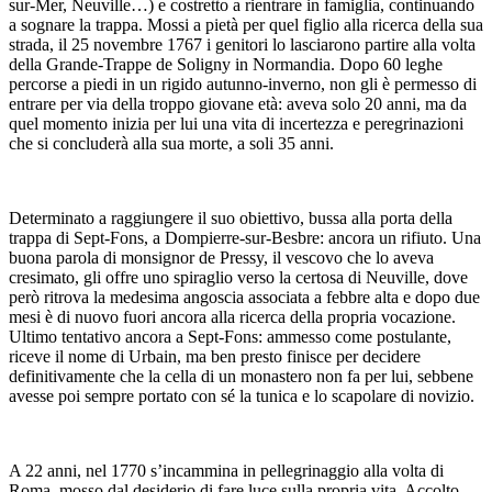
sur-Mer, Neuville…) e costretto a rientrare in famiglia, continuando
a sognare la trappa. Mossi a pietà per quel figlio alla ricerca della sua
strada, il 25 novembre 1767 i genitori lo lasciarono partire alla volta
della Grande-Trappe de Soligny in Normandia. Dopo 60 leghe
percorse a piedi in un rigido autunno-inverno, non gli è permesso di
entrare per via della troppo giovane età: aveva solo 20 anni, ma da
quel momento inizia per lui una vita di incertezza e peregrinazioni
che si concluderà alla sua morte, a soli 35 anni.
Determinato a raggiungere il suo obiettivo, bussa alla porta della
trappa di Sept-Fons, a Dompierre-sur-Besbre: ancora un rifiuto. Una
buona parola di monsignor de Pressy, il vescovo che lo aveva
cresimato, gli offre uno spiraglio verso la certosa di Neuville, dove
però ritrova la medesima angoscia associata a febbre alta e dopo due
mesi è di nuovo fuori ancora alla ricerca della propria vocazione.
Ultimo tentativo ancora a Sept-Fons: ammesso come postulante,
riceve il nome di Urbain, ma ben presto finisce per decidere
definitivamente che la cella di un monastero non fa per lui, sebbene
avesse poi sempre portato con sé la tunica e lo scapolare di novizio.
A 22 anni, nel 1770 s’incammina in pellegrinaggio alla volta di
Roma, mosso dal desiderio di fare luce sulla propria vita. Accolto