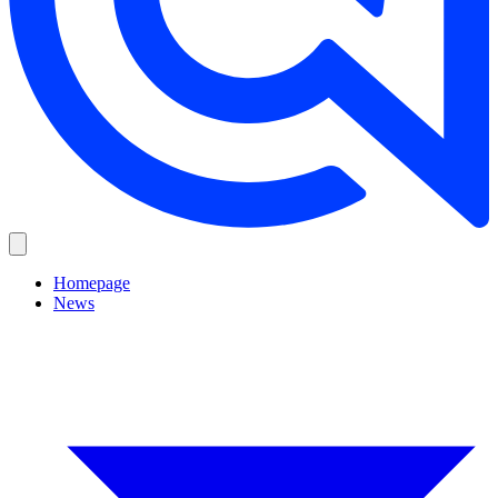
Homepage
News