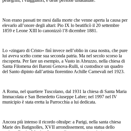
pellegrini, i viaggiatori, e delle persone disadattate.
Non erano passati tre mesi dalla morte che venne aperta la causa per
elevarlo all’onore degli altari: Pio IX lo beatificò il 20 settembre
1859 e Leone XIII lo canonizzò l’8 dicembre 1881.
Lo «zingaro di Cristo» finì invece nell’oblio in casa nostra, che pure
lui aveva scelto come sua seconda patria. Ma nel secolo scorso la
riscoperta. Per fare un esempio, a Vasto in Abruzzo, nella chiesa di
Santa Filomena dei Baroni Genova-Rulli, si custodisce un quadro
del Santo dipinto dall’artista fiorentino Achille Carnevali nel 1923.
A Roma, nel quartiere Tuscolano, dal 1931 la chiesa di Santa Maria
Immacolata e San Benedetto Giuseppe Labre; nel 1997 nel IV
municipio è stata eretta la Parrocchia a lui dedicata.
Ancora più intenso il ricordo oltralpe: a Parigi, nella santa chiesa
Marie des Batignolles, XVII arrondissement, una statua dello