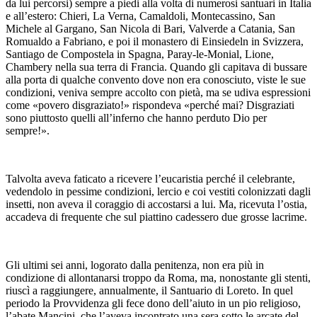
da lui percorsi) sempre a piedi alla volta di numerosi santuari in Italia
e all’estero: Chieri, La Verna, Camaldoli, Montecassino, San
Michele al Gargano, San Nicola di Bari, Valverde a Catania, San
Romualdo a Fabriano, e poi il monastero di Einsiedeln in Svizzera,
Santiago de Compostela in Spagna, Paray-le-Monial, Lione,
Chambery nella sua terra di Francia. Quando gli capitava di bussare
alla porta di qualche convento dove non era conosciuto, viste le sue
condizioni, veniva sempre accolto con pietà, ma se udiva espressioni
come «povero disgraziato!» rispondeva «perché mai? Disgraziati
sono piuttosto quelli all’inferno che hanno perduto Dio per
sempre!».
Talvolta aveva faticato a ricevere l’eucaristia perché il celebrante,
vedendolo in pessime condizioni, lercio e coi vestiti colonizzati dagli
insetti, non aveva il coraggio di accostarsi a lui. Ma, ricevuta l’ostia,
accadeva di frequente che sul piattino cadessero due grosse lacrime.
Gli ultimi sei anni, logorato dalla penitenza, non era più in
condizione di allontanarsi troppo da Roma, ma, nonostante gli stenti,
riuscì a raggiungere, annualmente, il Santuario di Loreto. In quel
periodo la Provvidenza gli fece dono dell’aiuto in un pio religioso,
l’abate Mancini, che l’aveva incontrato una sera sotto le arcate del