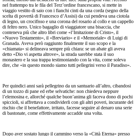
nel frattempo tra le fila del Terz’ordine francescano, si mette in
viaggio vestito di saio con i fianchi cinti da una corda (segno della
scelta di povertà di Francesco d’Assisi) da cui pendeva una ciotola
di legno, un crocifisso e una corona del rosario al collo e un cappello
di feltro nero. Unico bagaglio di viaggiatore una bisaccia, che
conteneva più che altro libri come «l’Imitazione di Cristo», il
«Nuovo Testamento», il «Breviario» e il «Memoriale» di Luigi di
Granada. Aveva però raggiunto finalmente il suo scopo e la
«chiamata» si delineava sempre più chiara: se un abate gli aveva
detto «Dio vi aspetta altrove», la strada sarebbe stata il suo
monastero e la sua trappa testimoniando con la vita, come soleva
dire, che «in questo mondo siamo tutti pellegrini verso il Paradiso».
Per quindici anni sarà pellegrino da un santuario all’altro, cibandosi
di un tozzo di pane ed erbe selvatiche: non chiedeva neppure
l’elemosina e, allorché qualche buon’anima gli faceva dono di pochi
spiccioli, si affrettava a condividerli con gli altri poveri, incurante del
rischio che il benefattore, irritato, facesse seguire al denaro una serie
di bastonate, come effettivamente accadde una volta.
Dopo aver sostato lungo il cammino verso la «Città Eterna» presso