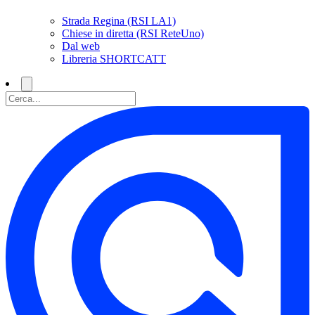
Strada Regina (RSI LA1)
Chiese in diretta (RSI ReteUno)
Dal web
Libreria SHORTCATT