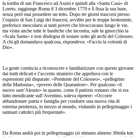
la tomba di san Francesco ad Assisi e quindi alla «Santa Casa» di
Loreto, raggiunge Roma il 3 dicembre 1770 e lì fissa la sua base,
senza però mai possedere un tetto. Dopo tre giorni trascorsi presso
l’ospizio di San Luigi dei francesi, avvilito per le troppe bestemmie,
preferisce mescolarsi ai tanti poveri che bivaccavano lungo le vie,
ma visita anche tutte le basiliche che incontra, sale in ginocchio la
«Scala Santa» e non disdegna di sostare sotto gli archi del Colosseo.
A chi gli domandava qualcosa, rispondeva: «Faccio la volontà di
Dio».
La gente comincia a riconoscere e familiarizzare con questo giovane
dai tratti delicati e l’accento straniero che appellava con le
espressioni più disparate: «Penitente del Colosseo», «pellegrino
della Madonna», «povero delle Quarantore». Per qualcuno «il
nuovo sant’Alessio» in quanto, come il patrizio romano che si era
fatto mendicante sull’Aventino, soleva ripetere: «Occorre
abbandonare patria e famiglia per condurre una nuova vita di
estrema penitenza, in mezzo al mondo, visitando in pellegrinaggio i
santuari cattolici più frequentati».
Da Roma andrà poi in pellegrinaggio (si stimano almeno 30mila km