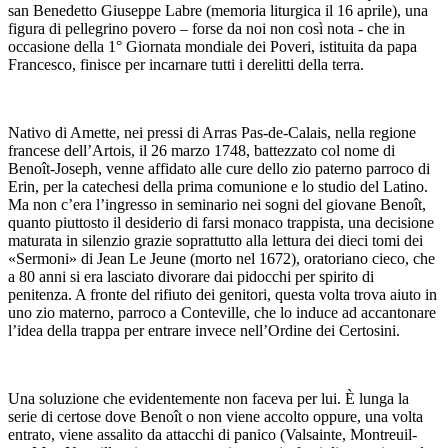
san Benedetto Giuseppe Labre (memoria liturgica il 16 aprile), una
figura di pellegrino povero – forse da noi non così nota - che in
occasione della 1° Giornata mondiale dei Poveri, istituita da papa
Francesco, finisce per incarnare tutti i derelitti della terra.
Nativo di Amette, nei pressi di Arras Pas-de-Calais, nella regione
francese dell’Artois, il 26 marzo 1748, battezzato col nome di
Benoît-Joseph, venne affidato alle cure dello zio paterno parroco di
Erin, per la catechesi della prima comunione e lo studio del Latino.
Ma non c’era l’ingresso in seminario nei sogni del giovane Benoît,
quanto piuttosto il desiderio di farsi monaco trappista, una decisione
maturata in silenzio grazie soprattutto alla lettura dei dieci tomi dei
«Sermoni» di Jean Le Jeune (morto nel 1672), oratoriano cieco, che
a 80 anni si era lasciato divorare dai pidocchi per spirito di
penitenza. A fronte del rifiuto dei genitori, questa volta trova aiuto in
uno zio materno, parroco a Conteville, che lo induce ad accantonare
l’idea della trappa per entrare invece nell’Ordine dei Certosini.
Una soluzione che evidentemente non faceva per lui. È lunga la
serie di certose dove Benoît o non viene accolto oppure, una volta
entrato, viene assalito da attacchi di panico (Valsainte, Montreuil-