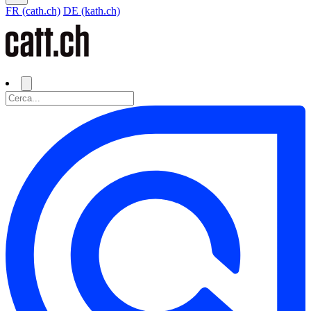
FR (cath.ch)
DE (kath.ch)