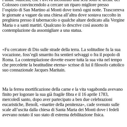
Colosseo convincendolo a cercare un riparo migliore presso
l’ospizio di San Martino ai Monti dove tornò ogni notte. Trascorreva
le giornate a vagare da una chiesa all’altra dove sostava raccolto in
preghiera presso il tabernacolo o qualche altare dedicato alla Vergine
Maria o a santi martiri. Qualcuno lo descrive così assorto in
contemplazione da assomigliare a una statua.
«Fu cercatore di Dio sulle strade della terra. La solitudine fu la sua
vocazione, foss’egli smarrito fra sentieri selvaggi o fra il popolo di
Roma. La contemplazione dovette essere tutta la sua vita nel tempo
che precedette la beatitudine eterna» scrisse di lui il filosofo cattolico
suo connazionale Jacques Maritain.
Ma la ferrea mortificazione della carne e la vita vagabonda avevano
finito per logorare la sua già fragile fibra e il 16 aprile 1783,
mercoledì santo, dopo aver partecipato a ben due celebrazioni
eucaristiche, Benoît, «martire della penitenza», cade svenuto sulle
scale all’uscita dalla chiesa di Santa Maria dei Monti dove i fedeli
avevano notato il suo stato di estrema debilitazione fisica.