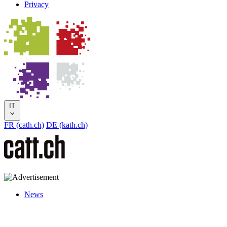
Privacy
IT
FR (cath.ch)
DE (kath.ch)
News