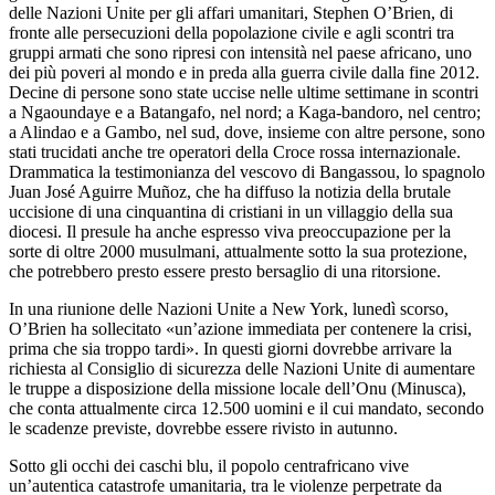
delle Nazioni Unite per gli affari umanitari, Stephen O’Brien, di
fronte alle persecuzioni della popolazione civile e agli scontri tra
gruppi armati che sono ripresi con intensità nel paese africano, uno
dei più poveri al mondo e in preda alla guerra civile dalla fine 2012.
Decine di persone sono state uccise nelle ultime settimane in scontri
a Ngaoundaye e a Batangafo, nel nord; a Kaga-bandoro, nel centro;
a Alindao e a Gambo, nel sud, dove, insieme con altre persone, sono
stati trucidati anche tre operatori della Croce rossa internazionale.
Drammatica la testimonianza del vescovo di Bangassou, lo spagnolo
Juan José Aguirre Muñoz, che ha diffuso la notizia della brutale
uccisione di una cinquantina di cristiani in un villaggio della sua
diocesi. Il presule ha anche espresso viva preoccupazione per la
sorte di oltre 2000 musulmani, attualmente sotto la sua protezione,
che potrebbero presto essere presto bersaglio di una ritorsione.
In una riunione delle Nazioni Unite a New York, lunedì scorso,
O’Brien ha sollecitato «un’azione immediata per contenere la crisi,
prima che sia troppo tardi». In questi giorni dovrebbe arrivare la
richiesta al Consiglio di sicurezza delle Nazioni Unite di aumentare
le truppe a disposizione della missione locale dell’Onu (Minusca),
che conta attualmente circa 12.500 uomini e il cui mandato, secondo
le scadenze previste, dovrebbe essere rivisto in autunno.
Sotto gli occhi dei caschi blu, il popolo centrafricano vive
un’autentica catastrofe umanitaria, tra le violenze perpetrate da