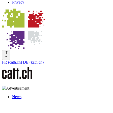
Privacy
IT
FR (cath.ch)
DE (kath.ch)
News