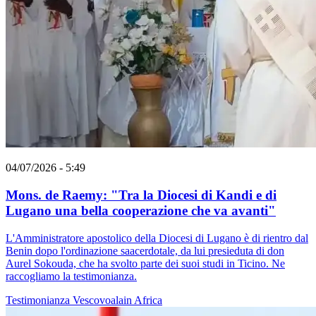
04/07/2026 - 5:49
Mons. de Raemy: "Tra la Diocesi di Kandi e di
Lugano una bella cooperazione che va avanti"
L'Amministratore apostolico della Diocesi di Lugano è di rientro dal
Benin dopo l'ordinazione saacerdotale, da lui presieduta di don
Aurel Sokouda, che ha svolto parte dei suoi studi in Ticino. Ne
raccogliamo la testimonianza.
Testimonianza
Vescovoalain
Africa