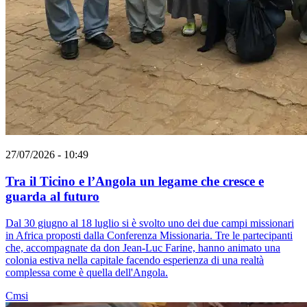
27/07/2026 - 10:49
Tra il Ticino e l’Angola un legame che cresce e
guarda al futuro
Dal 30 giugno al 18 luglio si è svolto uno dei due campi missionari
in Africa proposti dalla Conferenza Missionaria. Tre le partecipanti
che, accompagnate da don Jean-Luc Farine, hanno animato una
colonia estiva nella capitale facendo esperienza di una realtà
complessa come è quella dell'Angola.
Cmsi