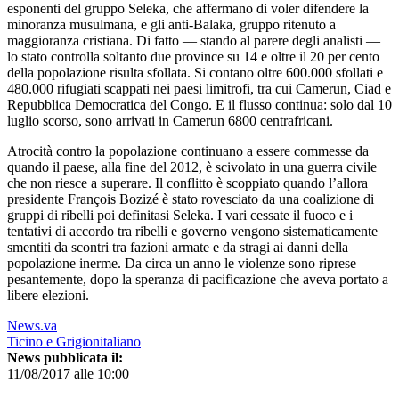
esponenti del gruppo Seleka, che affermano di voler difendere la
minoranza musulmana, e gli anti-Balaka, gruppo ritenuto a
maggioranza cristiana. Di fatto — stando al parere degli analisti —
lo stato controlla soltanto due province su 14 e oltre il 20 per cento
della popolazione risulta sfollata. Si contano oltre 600.000 sfollati e
480.000 rifugiati scappati nei paesi limitrofi, tra cui Camerun, Ciad e
Repubblica Democratica del Congo. E il flusso continua: solo dal 10
luglio scorso, sono arrivati in Camerun 6800 centrafricani.
Atrocità contro la popolazione continuano a essere commesse da
quando il paese, alla fine del 2012, è scivolato in una guerra civile
che non riesce a superare. Il conflitto è scoppiato quando l’allora
presidente François Bozizé è stato rovesciato da una coalizione di
gruppi di ribelli poi definitasi Seleka. I vari cessate il fuoco e i
tentativi di accordo tra ribelli e governo vengono sistematicamente
smentiti da scontri tra fazioni armate e da stragi ai danni della
popolazione inerme. Da circa un anno le violenze sono riprese
pesantemente, dopo la speranza di pacificazione che aveva portato a
libere elezioni.
News.va
Ticino e Grigionitaliano
News pubblicata il:
11/08/2017 alle 10:00