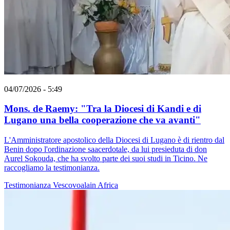
04/07/2026 - 5:49
Mons. de Raemy: "Tra la Diocesi di Kandi e di
Lugano una bella cooperazione che va avanti"
L'Amministratore apostolico della Diocesi di Lugano è di rientro dal
Benin dopo l'ordinazione saacerdotale, da lui presieduta di don
Aurel Sokouda, che ha svolto parte dei suoi studi in Ticino. Ne
raccogliamo la testimonianza.
Testimonianza
Vescovoalain
Africa