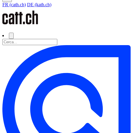
FR (cath.ch)
DE (kath.ch)