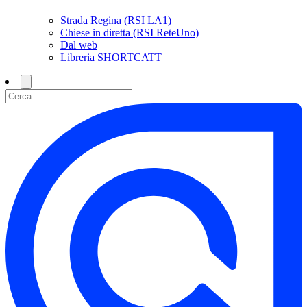
Strada Regina (RSI LA1)
Chiese in diretta (RSI ReteUno)
Dal web
Libreria SHORTCATT