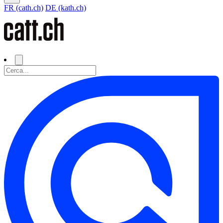
FR (cath.ch)
DE (kath.ch)