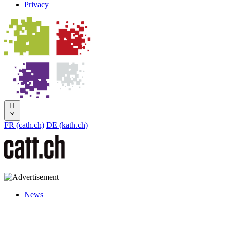
Privacy
IT
FR (cath.ch)
DE (kath.ch)
News