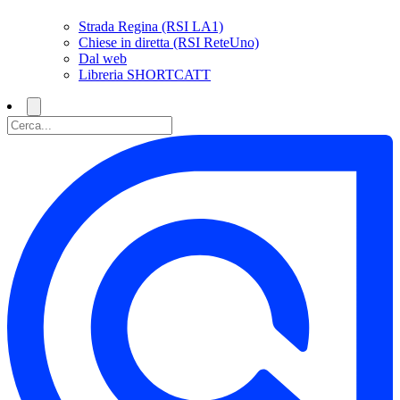
Strada Regina (RSI LA1)
Chiese in diretta (RSI ReteUno)
Dal web
Libreria SHORTCATT