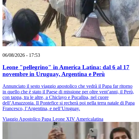
06/08/2026 - 17:53
Leone "pellegrino" in America Latina: dal 6 al 17
novembre in Uruguay, Argentina e Perù
Annunciato il sesto viaggio apostolico che vedrà il Papa far ritorno
in quello che è stato il Paese di missione per oltre vent’anni, il Perù,
con tappa, tra le altre, a Chiclayo e Pucallpa, nel cuore
dell’Amazzonia. Il Pontefice si recherà poi nella terra natale di Papa
Francesco, l’Argentina, e nell’Uruguay.
Viaggio Apostolico
Papa Leone XIV
Americalatina