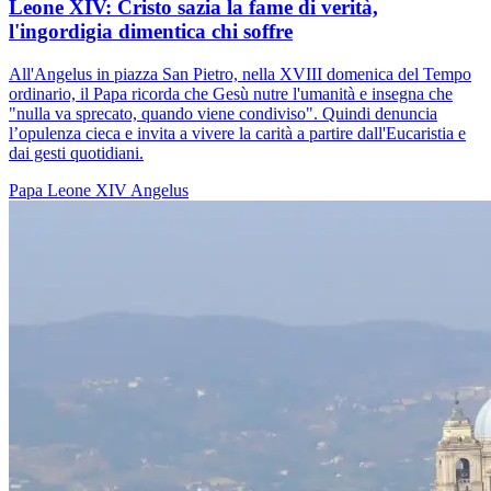
Leone XIV: Cristo sazia la fame di verità,
l'ingordigia dimentica chi soffre
All'Angelus in piazza San Pietro, nella XVIII domenica del Tempo
ordinario, il Papa ricorda che Gesù nutre l'umanità e insegna che
"nulla va sprecato, quando viene condiviso". Quindi denuncia
l’opulenza cieca e invita a vivere la carità a partire dall'Eucaristia e
dai gesti quotidiani.
Papa Leone XIV
Angelus