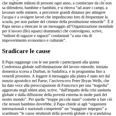
che inghiotte milioni di persone ogni anno, a cominciare da chi non
sa difendersi, bambine e bambini, e si ritrova “ad arare i campi, a
lavorare nelle miniere, a percorrere grandi distanze per attingere
l'acqua e a svolgere lavori che impediscono loro di frequentare la
scuola, per non parlare del crimine della prostituzione minorile”. È il
Papa stesso a elencare in un messaggio all’Organizzazione mondiale
per il lavoro (Ilo) squarci drammatici che coinvolgono, scrive,
“milioni di ragazze e ragazzi” condannati “a una vita di
impoverimento economico e culturale”.
Sradicare le cause
Il Papa raggiunge con le sue parole i partecipanti alla quinta
Conferenza globale sull'eliminazione del lavoro minorile, iniziata
domenica scorsa a Durban, in Sudafrica, e in programma fino a
venerdì prossimo. A leggere il messaggio alla platea è stato ieri dal
nunzio apostolico nel Paese, l’arcivescovo Peter Bryan Wells, che
ha dato voce alla preoccupazione di Francesco per una “tragedia”
aggravata negli ultimi anni, scrive, “dall'impatto della crisi sanitaria
globale e dalla diffusione della povertà estrema in molte parti del
nostro mondo”. Per quelle “troppe piccole mani” costrette a fare ciò
che nessun bambino dovrebbe, il Papa chiede ai agli “organismi
internazionali e nazionali competenti” un “maggiore impegno” a
scardinare “le cause strutturali della povertà globale e la scandalosa