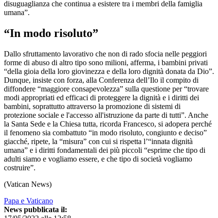
disuguaglianza che continua a esistere tra i membri della famiglia
umana”.
“In modo risoluto”
Dallo sfruttamento lavorativo che non di rado sfocia nelle peggiori
forme di abuso di altro tipo sono milioni, afferma, i bambini privati
“della gioia della loro giovinezza e della loro dignità donata da Dio”.
Dunque, insiste con forza, alla Conferenza dell’Ilo il compito di
diffondere “maggiore consapevolezza” sulla questione per “trovare
modi appropriati ed efficaci di proteggere la dignità e i diritti dei
bambini, soprattutto attraverso la promozione di sistemi di
protezione sociale e l'accesso all'istruzione da parte di tutti”. Anche
la Santa Sede e la Chiesa tutta, ricorda Francesco, si adopera perché
il fenomeno sia combattuto “in modo risoluto, congiunto e deciso”
giacché, ripete, la “misura” con cui si rispetta l’“innata dignità
umana” e i diritti fondamentali dei più piccoli “esprime che tipo di
adulti siamo e vogliamo essere, e che tipo di società vogliamo
costruire”.
(Vatican News)
Papa e Vaticano
News pubblicata il: