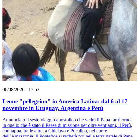
06/08/2026 - 17:53
Leone "pellegrino" in America Latina: dal 6 al 17
novembre in Uruguay, Argentina e Perù
Annunciato il sesto viaggio apostolico che vedrà il Papa far ritorno
in quello che è stato il Paese di missione per oltre vent’anni, il Perù,
con tappa, tra le altre, a Chiclayo e Pucallpa, nel cuore
dell’Amazzonia. Il Pontefice si recherà poi nella terra natale di Papa