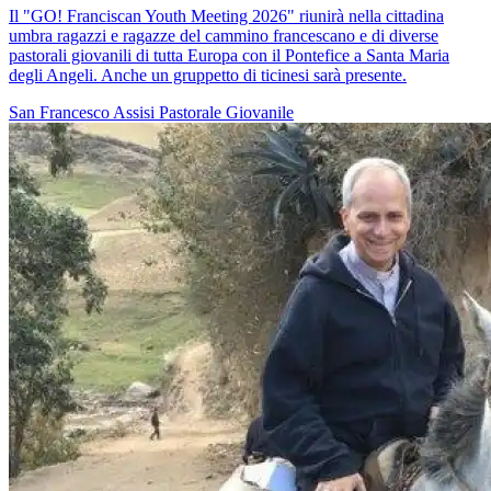
Il "GO! Franciscan Youth Meeting 2026" riunirà nella cittadina
umbra ragazzi e ragazze del cammino francescano e di diverse
pastorali giovanili di tutta Europa con il Pontefice a Santa Maria
degli Angeli. Anche un gruppetto di ticinesi sarà presente.
San Francesco
Assisi
Pastorale Giovanile