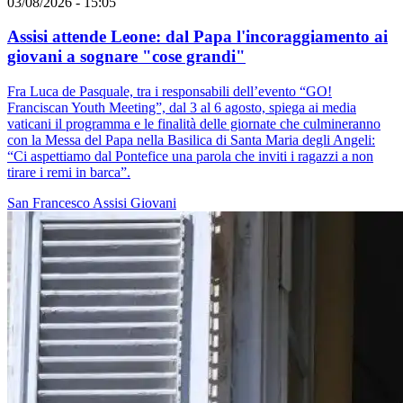
03/08/2026 - 15:05
Assisi attende Leone: dal Papa l'incoraggiamento ai
giovani a sognare "cose grandi"
Fra Luca de Pasquale, tra i responsabili dell’evento “GO!
Franciscan Youth Meeting”, dal 3 al 6 agosto, spiega ai media
vaticani il programma e le finalità delle giornate che culmineranno
con la Messa del Papa nella Basilica di Santa Maria degli Angeli:
“Ci aspettiamo dal Pontefice una parola che inviti i ragazzi a non
tirare i remi in barca”.
San Francesco
Assisi
Giovani