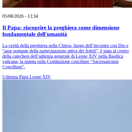
05/08/2026 - 13:34
Il Papa: riscoprire la preghiera come dimensione
fondamentale dell'umanità
La verità della preghiera nella Chiesa, luogo dell’incontro con Dio e
“asse portante della partecipazione attiva dei fedeli”, è stata al centro
della catechesi dell’udienza generale di Leone XIV nella Basilica
vaticana, la quinta sulla Costituzione conciliare “Sacrosanctum
Concilium”.
Udienza
Papa Leone XIV