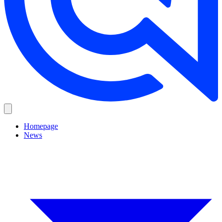
Homepage
News