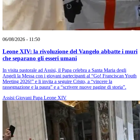
06/08/2026 - 11:50
Leone XIV: la rivoluzione del Vangelo abbatte i muri
che separano gli esseri umani
In visita pastorale ad Assisi, il Papa celebra a Santa Maria degli
Angeli la Messa con i giovani partecipanti al “Go! Franciscan Youth
Meeting 2026!” e li invita a seguire Cristo, a “vincere la
rassegnazione e la paura” e a “scrivere nuove pagine di storia”.
Assisi
Giovani
Papa Leone XIV