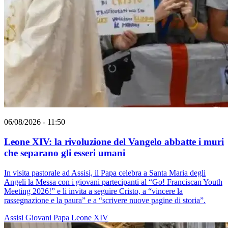
06/08/2026 - 11:50
Leone XIV: la rivoluzione del Vangelo abbatte i muri
che separano gli esseri umani
In visita pastorale ad Assisi, il Papa celebra a Santa Maria degli
Angeli la Messa con i giovani partecipanti al “Go! Franciscan Youth
Meeting 2026!” e li invita a seguire Cristo, a “vincere la
rassegnazione e la paura” e a “scrivere nuove pagine di storia”.
Assisi
Giovani
Papa Leone XIV