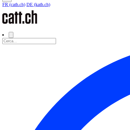
FR (cath.ch)
DE (kath.ch)