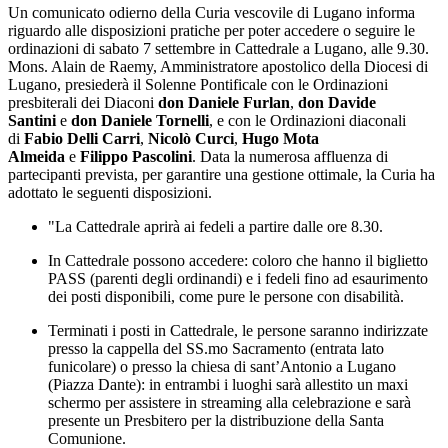
Un comunicato odierno della Curia vescovile di Lugano informa
riguardo alle disposizioni pratiche per poter accedere o seguire le
ordinazioni di sabato 7 settembre in Cattedrale a Lugano, alle 9.30.
Mons. Alain de Raemy, Amministratore apostolico della Diocesi di
Lugano, presiederà il Solenne Pontificale con le Ordinazioni
presbiterali dei Diaconi
don Daniele Furlan
,
don Davide
Santini
e
don Daniele Tornelli
, e con le Ordinazioni diaconali
di
Fabio Delli Carri
,
Nicolò Curci
,
Hugo Mota
Almeida
e
Filippo Pascolini
. Data la numerosa affluenza di
partecipanti prevista, per garantire una gestione ottimale, la Curia ha
adottato le seguenti disposizioni.
"La Cattedrale aprirà ai fedeli a partire dalle ore 8.30.
In Cattedrale possono accedere: coloro che hanno il biglietto
PASS (parenti degli ordinandi) e i fedeli fino ad esaurimento
dei posti disponibili, come pure le persone con disabilità.
Terminati i posti in Cattedrale, le persone saranno indirizzate
presso la cappella del SS.mo Sacramento (entrata lato
funicolare) o presso la chiesa di sant’Antonio a Lugano
(Piazza Dante): in entrambi i luoghi sarà allestito un maxi
schermo per assistere in streaming alla celebrazione e sarà
presente un Presbitero per la distribuzione della Santa
Comunione.