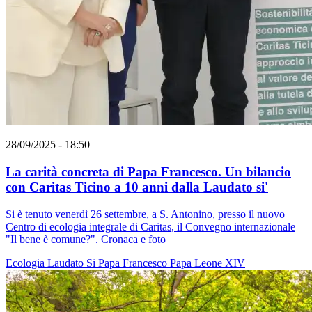
28/09/2025 - 18:50
La carità concreta di Papa Francesco. Un bilancio
con Caritas Ticino a 10 anni dalla Laudato si'
Si è tenuto venerdì 26 settembre, a S. Antonino, presso il nuovo
Centro di ecologia integrale di Caritas, il Convegno internazionale
"Il bene è comune?". Cronaca e foto
Ecologia
Laudato Si
Papa Francesco
Papa Leone XIV