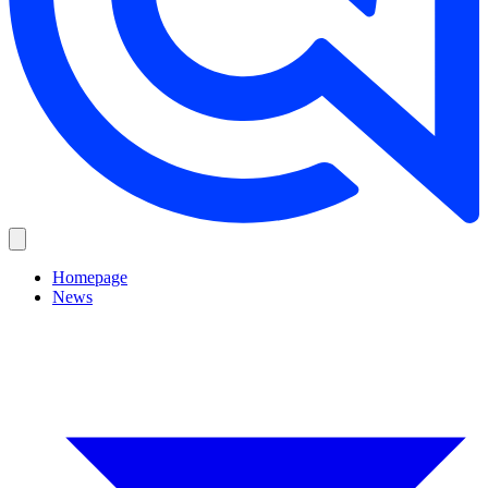
Homepage
News