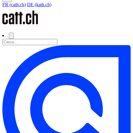
FR (cath.ch)
DE (kath.ch)