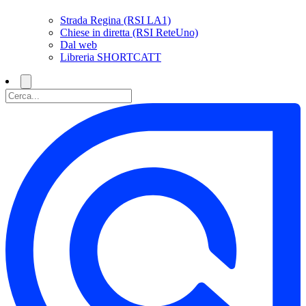
Strada Regina (RSI LA1)
Chiese in diretta (RSI ReteUno)
Dal web
Libreria SHORTCATT