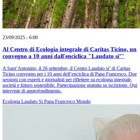
23/09/2025 - 6:00
Al Centro di Ecologia integrale di Caritas Ticino, un
convegno a 10 anni dall'enciclica "Laudato si’"
A Sant’Antonino, il 26 settembre, il Centro Laudato si’ di Caritas
Ticino convegno per i 10 anni dell’enciclica di Papa Francesco. Due
sessioni con esperti e giornalisti per riflettere su ecologia integrale,
società e futuro sostenibile. Partecipazione gratuita su iscrizione. Qui
interviste di approfondimento.
Ecologia
Laudato Si
Papa Francesco
Mondo