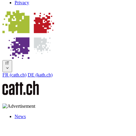
Privacy
IT
FR (cath.ch)
DE (kath.ch)
News