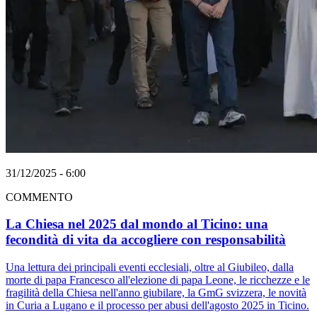
31/12/2025 - 6:00
COMMENTO
La Chiesa nel 2025 dal mondo al Ticino: una
fecondità di vita da accogliere con responsabilità
Una lettura dei principali eventi ecclesiali, oltre al Giubileo, dalla
morte di papa Francesco all'elezione di papa Leone, le ricchezze e le
fragilità della Chiesa nell'anno giubilare, la GmG svizzera, le novità
in Curia a Lugano e il processo per abusi dell'agosto 2025 in Ticino.