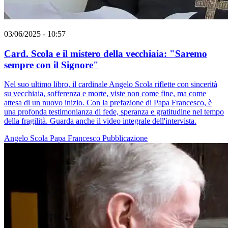
03/06/2025 - 10:57
Card. Scola e il mistero della vecchiaia: "Saremo
sempre con il Signore"
Nel suo ultimo libro, il cardinale Angelo Scola riflette con sincerità
su vecchiaia, sofferenza e morte, viste non come fine, ma come
attesa di un nuovo inizio. Con la prefazione di Papa Francesco, è
una profonda testimonianza di fede, speranza e gratitudine nel tempo
della fragilità. Guarda anche il video integrale dell'intervista.
Angelo Scola
Papa Francesco
Pubblicazione