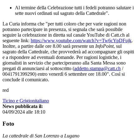
Al termine della Celebrazione tutti i fedeli potranno salutare i
sette nuovi ordinati sul sagrato della Cattedrale".
La Curia informa che "per tutti coloro che per varie ragioni non
potranno partecipare in presenza, si segnala che sarà possibile
seguire la celebrazione in diretta sul canale YouTube di Catt.ch al
seguente link:
https://www.youtube.com/watch?v=Tw6cYpDFujk
.
Inoltre, a partire dalle ore 8.00 sarà presente un
InfoPoint
, sul
sagrato della Cattedrale, che provvederà ad accompagnare gli ospiti
e a rispondere ad eventuali domande. Per ragioni logistiche, i
giornalisti in servizio che parteciperanno alla Santa Messa sono
pregati di annunciarsi al sottoscritto (
addetto.stampa@catt.ch
/
0041791399290) entro venerdì 6 settembre ore 18.00". Così si
conclude il comunicato.
red
Ticino e Grigionitaliano
News pubblicata il:
04/09/2024 alle 18:10
Foto
La cattedrale di San Lorenzo a Lugano