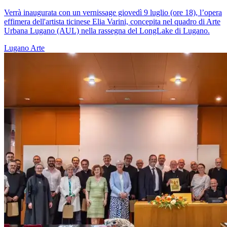
Verrà inaugurata con un vernissage giovedì 9 luglio (ore 18), l’opera
effimera dell'artista ticinese Elia Varini, concepita nel quadro di Arte
Urbana Lugano (AUL) nella rassegna del LongLake di Lugano.
Lugano
Arte