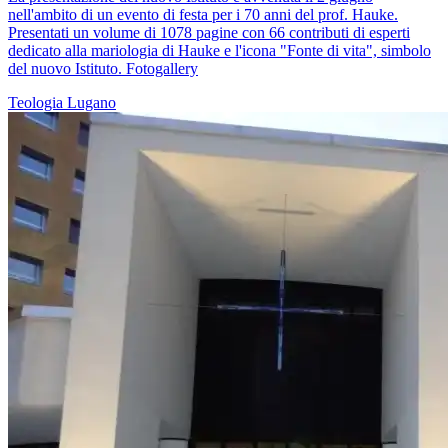
nell'ambito di un evento di festa per i 70 anni del prof. Hauke.
Presentati un volume di 1078 pagine con 66 contributi di esperti
dedicato alla mariologia di Hauke e l'icona "Fonte di vita", simbolo
del nuovo Istituto. Fotogallery
Teologia
Lugano