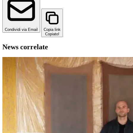
Condividi via Email
Copia link
Copiato!
News correlate