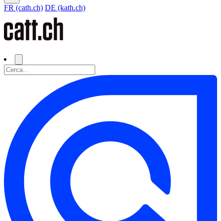
FR (cath.ch)
DE (kath.ch)