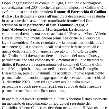
Dopo l’aggregazione di comuni di Agra, Gentilino e Montagnola,
concretizzatasi nel 2004, anche dal profilo religioso la Collina d’Oro
avrà un’unica entità che prenderà
il nome di Parrocchia di Collina
d’Oro .
La decisione – presa all’unanimità dei presenti – è scaturita
in occasione delle assemblee straordinarie
tenutesi nel fine
settimana nelle parrocchie di San Tommaso (Agra) e
Sant’Abbondio (Gentilino-Montagnola)
. La decisione,
comunque, dovrà ancora essere avallata dal Vescovo, Mons. Valerio
Lazzeri, presumibilmente ancora prima dell’estate. Nel corso dei
lavori assembleari è stato ricordato che la neonata parrocchia dovrà
mantenere gli usi e costumi locali, così come le feste patronali e
quelle degli oratori. Non appena ricevuto il
nulla osta
da parte
dell’Ordinario si dovrà procedere all’elezione del nuovo Consiglio
parrocchiale che sarà composto da 7 membri di cui due membri di
diritto: il Parroco e il rappresentante del comune di Collina d’Oro
che il Municipio ha designato nella persona di Paolo Bentoglio.
L’assemblea, pure all’unanimità, ha accettato il nuovo regolamento
parrocchiale, il bilancio di aggregazione delle esistenti parrocchie al
31 dicembre 2020, i beni ed i gravami assunti dalla nuova
parrocchia e i conti preventivi 2021, già approvati dalle rispettive
parrocchie nell’ottobre dello scorso anno.
In apertura dei lavori assembleari di Sant’Abbondio è stato osservato
un momento di raccoglimento in ricordo del segretario del
Consiglio, Alberto Cameroni, deceduto nel giorno dell’Ascensione e