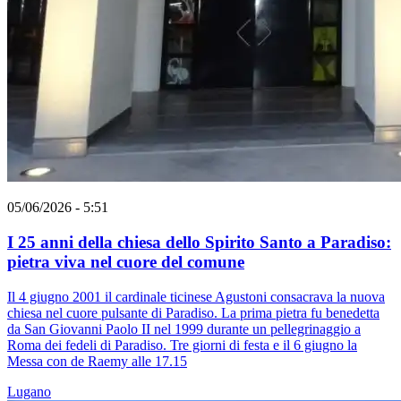
05/06/2026 - 5:51
I 25 anni della chiesa dello Spirito Santo a Paradiso:
pietra viva nel cuore del comune
Il 4 giugno 2001 il cardinale ticinese Agustoni consacrava la nuova
chiesa nel cuore pulsante di Paradiso. La prima pietra fu benedetta
da San Giovanni Paolo II nel 1999 durante un pellegrinaggio a
Roma dei fedeli di Paradiso. Tre giorni di festa e il 6 giugno la
Messa con de Raemy alle 17.15
Lugano