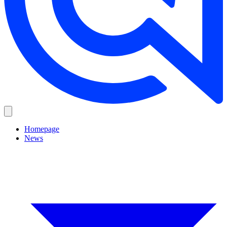
Homepage
News