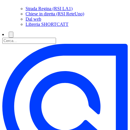
Strada Regina (RSI LA1)
Chiese in diretta (RSI ReteUno)
Dal web
Libreria SHORTCATT