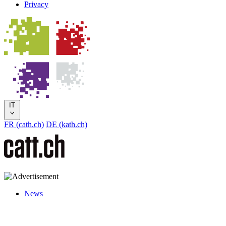
Privacy
IT
FR (cath.ch)
DE (kath.ch)
News