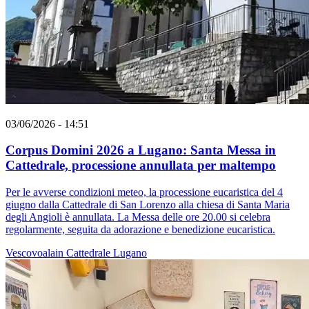
03/06/2026 - 14:51
Corpus Domini 2026 a Lugano: Santa Messa in
Cattedrale, processione annullata per maltempo
Per le avverse condizioni meteo, la processione eucaristica del 4
giugno dalla Cattedrale di San Lorenzo alla chiesa di Santa Maria
degli Angioli è annullata. La Messa delle ore 20.00 si celebra
regolarmente, seguita da adorazione e benedizione eucaristica.
Vescovoalain
Cattedrale
Lugano