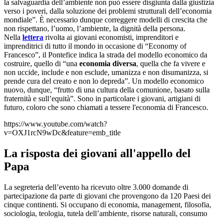
la salvaguardia dell’ambiente non può essere disgiunta dalla giustizia
verso i poveri, dalla soluzione dei problemi strutturali dell’economia
mondiale”. È necessario dunque correggere modelli di crescita che
non rispettano, l’uomo, l’ambiente, la dignità della persona.
Nella
lettera
rivolta ai giovani economisti, imprenditori e
imprenditrici di tutto il mondo in occasione di “Economy of
Francesco”, il Pontefice indica la strada del modello economico da
costruire, quello di “una
economia diversa
, quella che fa vivere e
non uccide, include e non esclude, umanizza e non disumanizza, si
prende cura del creato e non lo depreda”. Un modello economico
nuovo, dunque, “frutto di una cultura della comunione, basato sulla
fraternità e sull’equità”. Sono in particolare i giovani, artigiani di
futuro, coloro che sono chiamati a tessere l'economia di Francesco.
https://www.youtube.com/watch?
v=OXJ1rcN9wDc&feature=emb_title
La risposta dei giovani all'appello del
Papa
La segreteria dell’evento ha ricevuto oltre 3.000 domande di
partecipazione da parte di giovani che provengono da 120 Paesi dei
cinque continenti. Si occupano di economia, management, filosofia,
sociologia, teologia, tutela dell’ambiente, risorse naturali, consumo