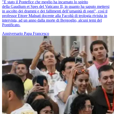
"È stato il Pontefice che meglio ha incarnato lo spirito
della Gaudium et Spes del Vaticano II, in quanto ha saputo mettersi
in ascolto dei drammi e dei fallimenti dell’umanità di oggi", così il
professor Ettore Malnati docente alla Facoltà di teologia rivisita in
intervista, ad un anno dalla morte di Bergoglio, alcuni temi del
Pontificato.
Anniversario
Papa Francesco