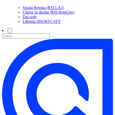
Strada Regina (RSI LA1)
Chiese in diretta (RSI ReteUno)
Dal web
Libreria SHORTCATT