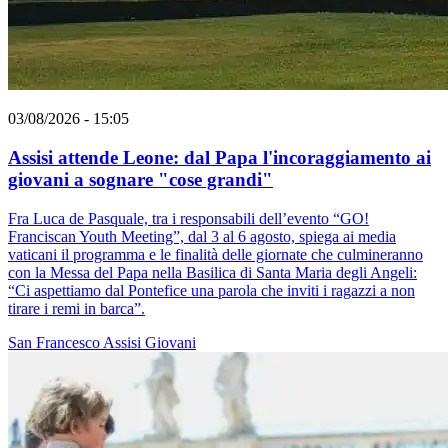
03/08/2026 - 15:05
Assisi attende Leone: dal Papa l'incoraggiamento ai
giovani a sognare "cose grandi"
Fra Luca de Pasquale, tra i responsabili dell’evento “GO!
Franciscan Youth Meeting”, dal 3 al 6 agosto, spiega ai media
vaticani il programma e le finalità delle giornate che culmineranno
con la Messa del Papa nella Basilica di Santa Maria degli Angeli:
“Ci aspettiamo dal Pontefice una parola che inviti i ragazzi a non
tirare i remi in barca”.
San Francesco
Assisi
Giovani