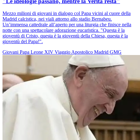
"Le ideologie passano, mentre la Verità resta"
Mezzo milioni di giovani in dialogo col Papa vicini al cuore della
Madrid calcistica, nei viali attorno allo stadio Bernabeu.
Un’immensa cattedrale all’aperto per una liturgia che finisce nella
notte con una spettacolare adorazione eucaristica. "Questa è la
gioventù di Cristo, questa è la gioventù della Chiesa, questa è la
gioventù del Papa!".
Giovani
Papa Leone XIV
Viaggio Apostolico
Madrid
GMG