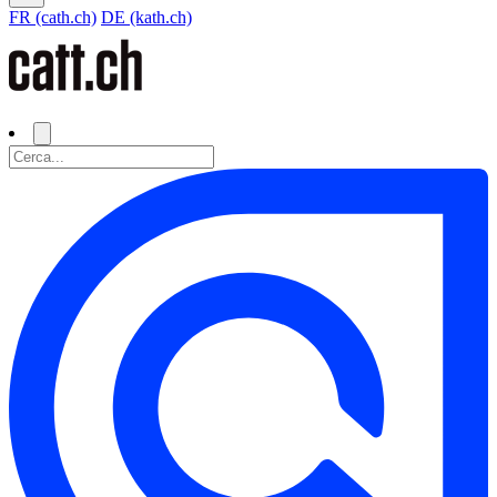
FR (cath.ch)
DE (kath.ch)