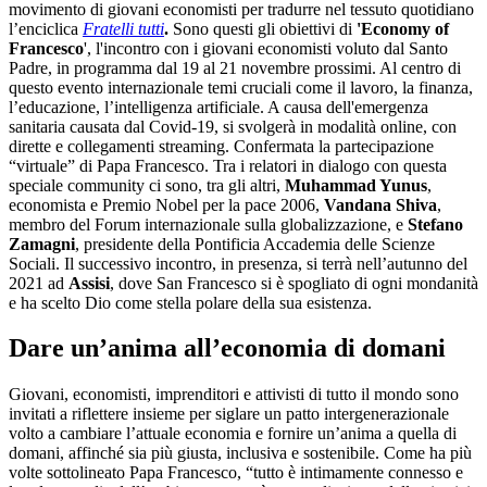
movimento di giovani economisti per tradurre nel tessuto quotidiano
l’enciclica
Fratelli tutti
.
Sono questi gli obiettivi di
'Economy of
Francesco
', l'incontro con i giovani economisti voluto dal Santo
Padre, in programma dal 19 al 21 novembre prossimi. Al centro di
questo evento internazionale temi cruciali come il lavoro, la finanza,
l’educazione, l’intelligenza artificiale. A causa dell'emergenza
sanitaria causata dal Covid-19, si svolgerà in modalità online, con
dirette e collegamenti streaming. Confermata la partecipazione
“virtuale” di Papa Francesco. Tra i relatori in dialogo con questa
speciale community ci sono, tra gli altri,
Muhammad Yunus
,
economista e Premio Nobel per la pace 2006,
Vandana Shiva
,
membro del Forum internazionale sulla globalizzazione, e
Stefano
Zamagni
, presidente della Pontificia Accademia delle Scienze
Sociali. Il successivo incontro, in presenza, si terrà nell’autunno del
2021 ad
Assisi
, dove San Francesco si è spogliato di ogni mondanità
e ha scelto Dio come stella polare della sua esistenza.
Dare un’anima all’economia di domani
Giovani, economisti, imprenditori e attivisti di tutto il mondo sono
invitati a riflettere insieme per siglare un patto intergenerazionale
volto a cambiare l’attuale economia e fornire un’anima a quella di
domani, affinché sia più giusta, inclusiva e sostenibile. Come ha più
volte sottolineato Papa Francesco, “tutto è intimamente connesso e