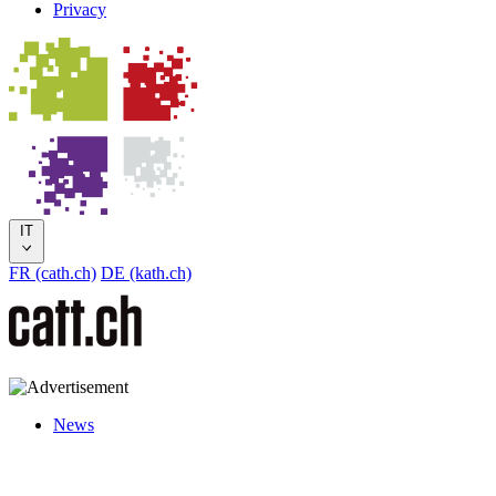
Privacy
IT
FR (cath.ch)
DE (kath.ch)
News