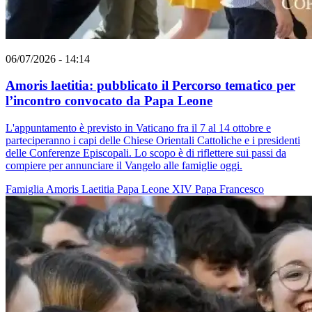
06/07/2026 - 14:14
Amoris laetitia: pubblicato il Percorso tematico per
l’incontro convocato da Papa Leone
L'appuntamento è previsto in Vaticano fra il 7 al 14 ottobre e
parteciperanno i capi delle Chiese Orientali Cattoliche e i presidenti
delle Conferenze Episcopali. Lo scopo è di riflettere sui passi da
compiere per annunciare il Vangelo alle famiglie oggi.
Famiglia
Amoris Laetitia
Papa Leone XIV
Papa Francesco