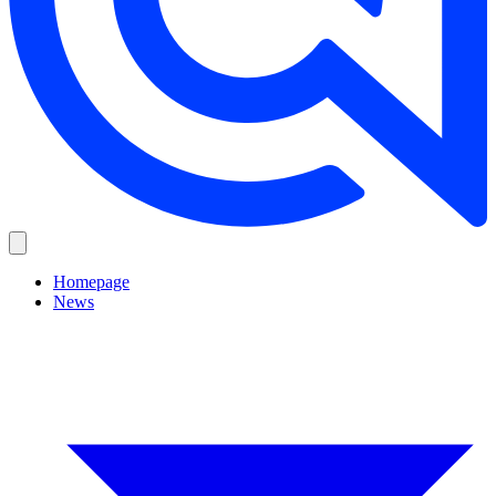
Homepage
News