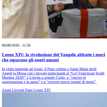
06/08/2026 - 11:50
Leone XIV: la rivoluzione del Vangelo abbatte i muri
che separano gli esseri umani
In visita pastorale ad Assisi, il Papa celebra a Santa Maria degli
Angeli la Messa con i giovani partecipanti al “Go! Franciscan Youth
Meeting 2026!” e li invita a seguire Cristo, a “vincere la
rassegnazione e la paura” e a “scrivere nuove pagine di storia”.
Assisi
Giovani
Papa Leone XIV