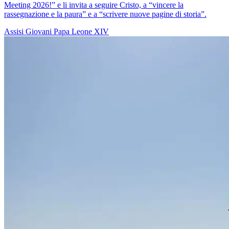
Meeting 2026!” e li invita a seguire Cristo, a “vincere la
rassegnazione e la paura” e a “scrivere nuove pagine di storia”.
Assisi
Giovani
Papa Leone XIV