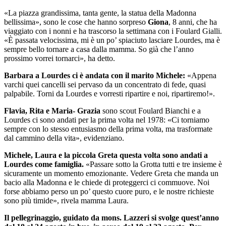
«La piazza grandissima, tanta gente, la statua della Madonna
bellissima», sono le cose che hanno sorpreso
Giona
, 8 anni, che ha
viaggiato con i nonni e ha trascorso la settimana con i Foulard Gialli.
«È passata velocissima, mi è un po’ spiaciuto lasciare Lourdes, ma è
sempre bello tornare a casa dalla mamma. So già che l’anno
prossimo vorrei tornarci», ha detto.
Barbara a Lourdes ci è andata con il marito Michele:
«Appena
varchi quei cancelli sei pervaso da un concentrato di fede, quasi
palpabile. Torni da Lourdes e vorresti ripartire e noi, ripartiremo!».
Flavia, Rita e Maria- Grazia
sono scout Foulard Bianchi e a
Lourdes ci sono andati per la prima volta nel 1978: «Ci torniamo
sempre con lo stesso entusiasmo della prima volta, ma trasformate
dal cammino della vita», evidenziano.
Michele, Laura e la piccola Greta questa volta sono andati a
Lourdes come famiglia.
«Passare sotto la Grotta tutti e tre insieme è
sicuramente un momento emozionante. Vedere Greta che manda un
bacio alla Madonna e le chiede di proteggerci ci commuove. Noi
forse abbiamo perso un po’ questo cuore puro, e le nostre richieste
sono più timide», rivela mamma Laura.
Il pellegrinaggio, guidato da mons. Lazzeri si svolge quest’anno