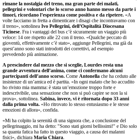
rimane la nostalgia del treno, ma gran parte dei malati,
pellegrini e volontari che lo scorso anno hanno messo da parte i
timori, ricordano l’esperienza come positiva e da ripetere.
«A
volte facciamo in fretta a dimenticare i disagi che incontravamo con
il treno», sottolinea
Ivo Pellegrini, dell’Ospitalità Diocesana
Ticinese
. Fra i vantaggi del bus c’è sicuramente un viaggio più
veloce: 14 ore rispetto alle 22 con il treno. «Qualche peccato di
gioventù, effettivamente c’è stato», aggiunge Pellegrini, ma già da
quest’anno sono stati introdotti dei correttivi, ad esempio
prevedendo più animazione.
A prescindere dal mezzo che si sceglie, Lourdes resta una
grande avventura dell’anima, come ci confermano alcuni
partecipanti dell’anno scorso.
Come
Antonella
che ha ceduto alle
insistenze di un’amica ed è partita. «In ogni malato che ho accudito
ho rivisto mia mamma: è stata un’emozione troppo forte e
indescrivibile, una sensazione che non si può capire se non la si
prova», sottolinea.
Sabina, invece, vi è ritornata dopo 33 anni
dalla prima volta.
«Ho ritrovato lo stesso entusiasmo e le stesse
emozioni di allora», confida.
«Mi ha colpito la serenità di una signora che, a conclusione del
pellegrinaggio, mi ha detto: "Sono stati giorni bellissimi!" e Dio solo
sa quanta fatica ha fatto in questo viaggio, a causa dei malanni
fisici», dichiara
Maria Chiara
.