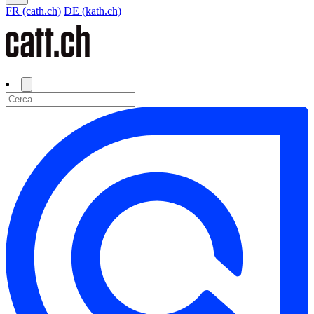
FR (cath.ch)
DE (kath.ch)