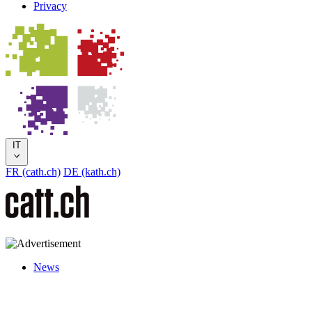
Privacy
IT
FR (cath.ch)
DE (kath.ch)
News