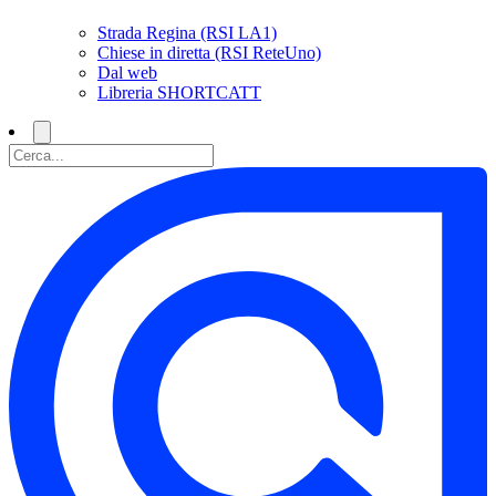
Strada Regina (RSI LA1)
Chiese in diretta (RSI ReteUno)
Dal web
Libreria SHORTCATT