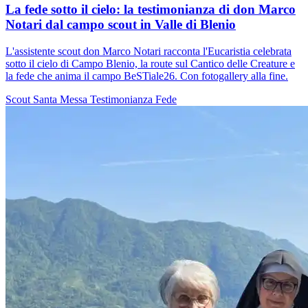
La fede sotto il cielo: la testimonianza di don Marco
Notari dal campo scout in Valle di Blenio
L'assistente scout don Marco Notari racconta l'Eucaristia celebrata
sotto il cielo di Campo Blenio, la route sul Cantico delle Creature e
la fede che anima il campo BeSTiale26. Con fotogallery alla fine.
Scout
Santa Messa
Testimonianza
Fede