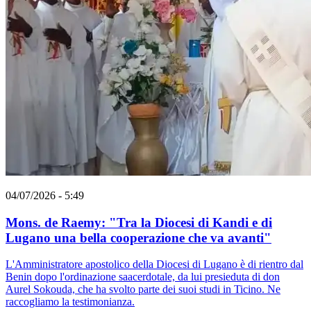
04/07/2026 - 5:49
Mons. de Raemy: "Tra la Diocesi di Kandi e di
Lugano una bella cooperazione che va avanti"
L'Amministratore apostolico della Diocesi di Lugano è di rientro dal
Benin dopo l'ordinazione saacerdotale, da lui presieduta di don
Aurel Sokouda, che ha svolto parte dei suoi studi in Ticino. Ne
raccogliamo la testimonianza.