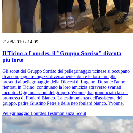
21/08/2019 - 14:09
Il Ticino a Lourdes: il "Gruppo Sorriso" diventa
più forte
Gli scout del Gruppo Sorriso del pellegrinaggio ticinese si occupano
di accompagnare ragazzi diversamente abili e le loro famiglie
presenti al pellegrinaggio della Diocesi di Lugano. Durante l'anno,
rientrati in Ticino, continuano la loro amicizia attraverso svariati
incontri. Oggi una scout del gruppo, Yvonne, ha pronunciato la sua
promessa di Foulard Bianco. La testimonianza dell'assistente del
gruppo, padre Giustino Petre e della neo foulard bianco, Yvonne.
Pellegrinaggio
Lourdes
Testimonianza
Scout