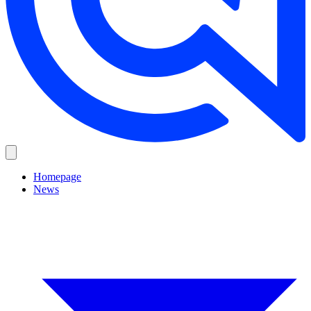
Homepage
News