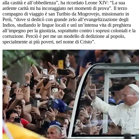
alla castità e all’obbedienza”, ha ricordato Leone XIV: “La sua
ardente carità mi ha incoraggiato nei momenti di prova”. Il terzo
compagno di viaggio è san Turibio da Mogrovejo, missionario in
Perù, “dove si dedicò con grande zelo all’evangelizzazione degli
Indios, studiando le lingue locali e unì un’intensa vita di preghiera
all’impegno per la giustizia, soprattutto contro i soprusi coloniali e la
corruzione. Perciò è per me un modello di dedizione al popolo,
specialmente ai più poveri, nel nome di Cristo”.