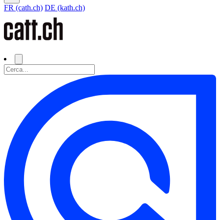
FR (cath.ch)
DE (kath.ch)