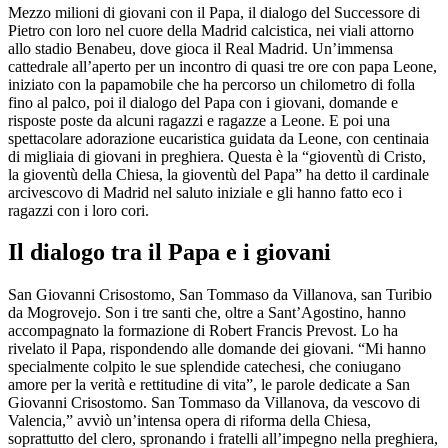
Mezzo milioni di giovani con il Papa, il dialogo del Successore di
Pietro con loro nel cuore della Madrid calcistica, nei viali attorno
allo stadio Benabeu, dove gioca il Real Madrid. Un’immensa
cattedrale all’aperto per un incontro di quasi tre ore con papa Leone,
iniziato con la papamobile che ha percorso un chilometro di folla
fino al palco, poi il dialogo del Papa con i giovani, domande e
risposte poste da alcuni ragazzi e ragazze a Leone. E poi una
spettacolare adorazione eucaristica guidata da Leone, con centinaia
di migliaia di giovani in preghiera. Questa è la “gioventù di Cristo,
la gioventù della Chiesa, la gioventù del Papa” ha detto il cardinale
arcivescovo di Madrid nel saluto iniziale e gli hanno fatto eco i
ragazzi con i loro cori.
Il dialogo tra il Papa e i giovani
San Giovanni Crisostomo, San Tommaso da Villanova, san Turibio
da Mogrovejo. Son i tre santi che, oltre a Sant’Agostino, hanno
accompagnato la formazione di Robert Francis Prevost. Lo ha
rivelato il Papa, rispondendo alle domande dei giovani. “Mi hanno
specialmente colpito le sue splendide catechesi, che coniugano
amore per la verità e rettitudine di vita”, le parole dedicate a San
Giovanni Crisostomo. San Tommaso da Villanova, da vescovo di
Valencia,” avviò un’intensa opera di riforma della Chiesa,
soprattutto del clero, spronando i fratelli all’impegno nella preghiera,