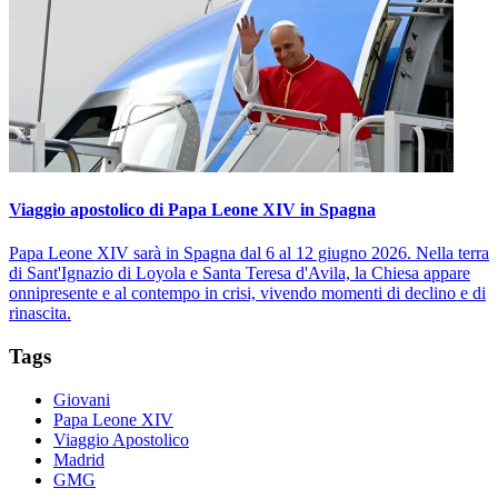
Viaggio apostolico di Papa Leone XIV in Spagna
Papa Leone XIV sarà in Spagna dal 6 al 12 giugno 2026. Nella terra
di Sant'Ignazio di Loyola e Santa Teresa d'Avila, la Chiesa appare
onnipresente e al contempo in crisi, vivendo momenti di declino e di
rinascita.
Tags
Giovani
Papa Leone XIV
Viaggio Apostolico
Madrid
GMG