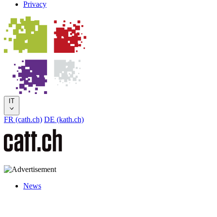
Privacy
IT
FR (cath.ch)
DE (kath.ch)
News