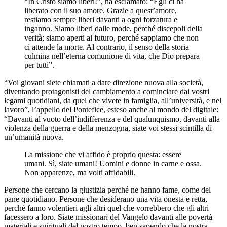
“In Cristo siamo liberi!”, ha esclamato: “Egli ci ha
liberato con il suo amore. Grazie a quest’amore,
restiamo sempre liberi davanti a ogni forzatura e
inganno. Siamo liberi dalle mode, perché discepoli della
verità; siamo aperti al futuro, perché sappiamo che non
ci attende la morte. Al contrario, il senso della storia
culmina nell’eterna comunione di vita, che Dio prepara
per tutti”.
“Voi giovani siete chiamati a dare direzione nuova alla società,
diventando protagonisti del cambiamento a cominciare dai vostri
legami quotidiani, da quel che vivete in famiglia, all’università, e nel
lavoro”, l’appello del Pontefice, esteso anche al mondo del digitale:
“Davanti al vuoto dell’indifferenza e del qualunquismo, davanti alla
violenza della guerra e della menzogna, siate voi stessi scintilla di
un’umanità nuova.
La missione che vi affido è proprio questa: essere
umani. Sì, siate umani! Uomini e donne in carne e ossa.
Non apparenze, ma volti affidabili.
Persone che cercano la giustizia perché ne hanno fame, come del
pane quotidiano. Persone che desiderano una vita onesta e retta,
perché fanno volentieri agli altri quel che vorrebbero che gli altri
facessero a loro. Siate missionari del Vangelo davanti alle povertà
materiali e spirituali del nostro tempo, ben sapendo che la nostra