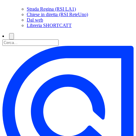
Strada Regina (RSI LA1)
Chiese in diretta (RSI ReteUno)
Dal web
Libreria SHORTCATT