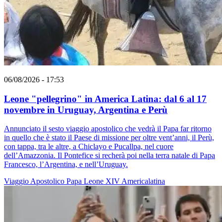
06/08/2026 - 17:53
Leone "pellegrino" in America Latina: dal 6 al 17
novembre in Uruguay, Argentina e Perù
Annunciato il sesto viaggio apostolico che vedrà il Papa far ritorno
in quello che è stato il Paese di missione per oltre vent’anni, il Perù,
con tappa, tra le altre, a Chiclayo e Pucallpa, nel cuore
dell’Amazzonia. Il Pontefice si recherà poi nella terra natale di Papa
Francesco, l’Argentina, e nell’Uruguay.
Viaggio Apostolico
Papa Leone XIV
Americalatina