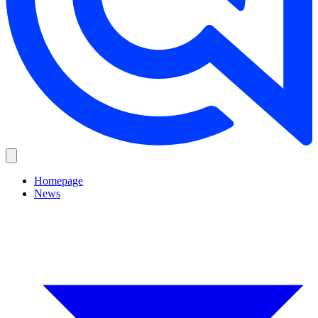
Homepage
News