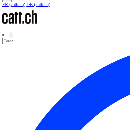
FR (cath.ch)
DE (kath.ch)