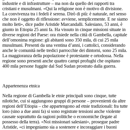
industrie e di infrastrutture – ma non da quello dei rapporti tra
cristiani e musulmani. «Qui la religione non è motivo di divisione.
La convivenza tra i fedeli è serena. Dirò di più: è naturale, nel senso
che non è oggetto di riflessione: avviene, semplicemente. E ne siamo
molto lieti», dice padre Aristide Marcandalli. Salesiano, 53 anni, è
giunto in Etiopia 25 anni fa. Ha vissuto in cinque missioni situate in
diverse regioni del Paese: ora risiede nella città di Gambella, capitale
dell’omonima regione: gli abitanti sono 350 mila, di cui 25 mila
musulmani. Presenti da una ventina d’anni, i cattolici, considerando
anche le comunità nelle tredici parrocchie dei dintorni, sono 25 mila.
La maggioranza della popolazione è protestante e ortodossa. Nella
regione sono presenti anche quattro campi profughi che ospitano
400 mila persone fuggite dal Sud Sudan prostrato dalla guerra.
Appartenenza etnica
Nella regione di Gambella le etnie principali sono cinque, tutte
nilotiche, cui si aggiungono gruppi di persone – provenienti da altre
regioni dell’Etiopia – che appartengono ad etnie tradizionali: fra tutte
loro (sino a due anni fa) si sono registrate tensioni anche violente
causate soprattutto da ragioni politiche o economiche (legate al
possesso della terra). «Noi missionari salesiani», prosegue padre
Aristide, «ci impegniamo sia a sostenere e incoraggiare i buoni