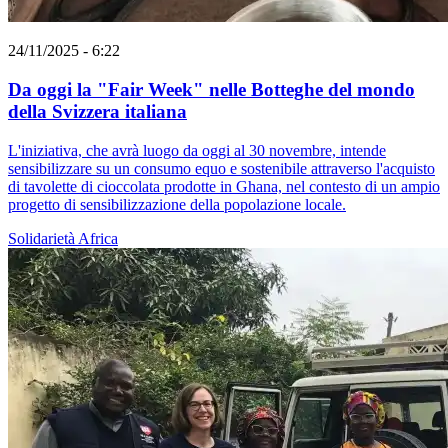
24/11/2025 - 6:22
Da oggi la "Fair Week" nelle Botteghe del mondo
della Svizzera italiana
L'iniziativa, che avrà luogo da oggi al 30 novembre, intende
sensibilizzare su un consumo equo e sostenibile attraverso l'acquisto
di tavolette di cioccolata prodotte in Ghana, nel contesto di un ampio
progetto di sensibilizzazione della popolazione locale.
Solidarietà
Africa