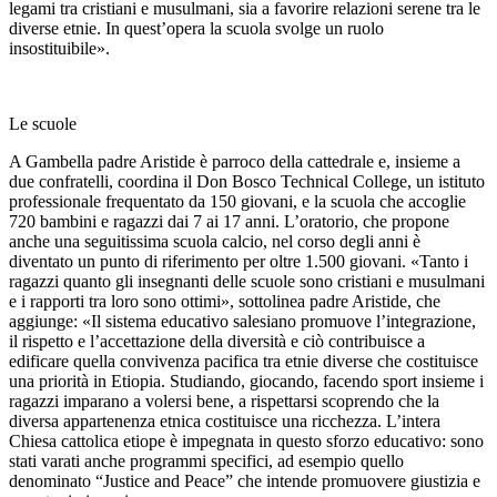
legami tra cristiani e musulmani, sia a favorire relazioni serene tra le
diverse etnie. In quest’opera la scuola svolge un ruolo
insostituibile».
Le scuole
A Gambella padre Aristide è parroco della cattedrale e, insieme a
due confratelli, coordina il Don Bosco Technical College, un istituto
professionale frequentato da 150 giovani, e la scuola che accoglie
720 bambini e ragazzi dai 7 ai 17 anni. L’oratorio, che propone
anche una seguitissima scuola calcio, nel corso degli anni è
diventato un punto di riferimento per oltre 1.500 giovani. «Tanto i
ragazzi quanto gli insegnanti delle scuole sono cristiani e musulmani
e i rapporti tra loro sono ottimi», sottolinea padre Aristide, che
aggiunge: «Il sistema educativo salesiano promuove l’integrazione,
il rispetto e l’accettazione della diversità e ciò contribuisce a
edificare quella convivenza pacifica tra etnie diverse che costituisce
una priorità in Etiopia. Studiando, giocando, facendo sport insieme i
ragazzi imparano a volersi bene, a rispettarsi scoprendo che la
diversa appartenenza etnica costituisce una ricchezza. L’intera
Chiesa cattolica etiope è impegnata in questo sforzo educativo: sono
stati varati anche programmi specifici, ad esempio quello
denominato “Justice and Peace” che intende promuovere giustizia e