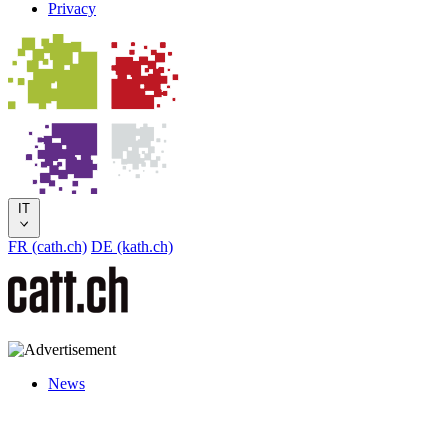
Privacy
IT
FR (cath.ch)
DE (kath.ch)
News