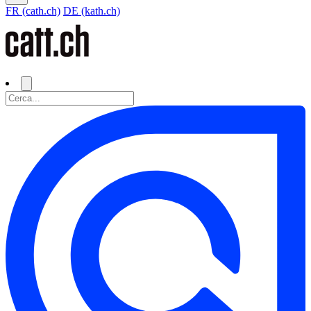
FR (cath.ch)
DE (kath.ch)