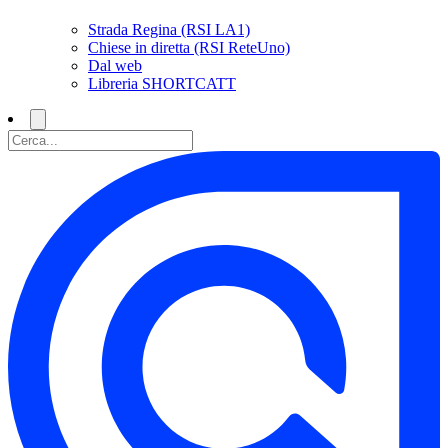
Strada Regina (RSI LA1)
Chiese in diretta (RSI ReteUno)
Dal web
Libreria SHORTCATT