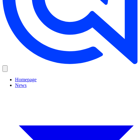
Homepage
News