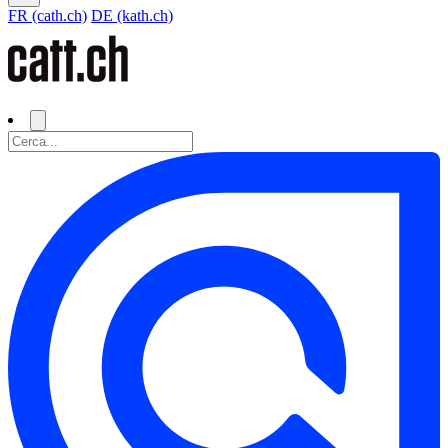
FR (cath.ch)
DE (kath.ch)