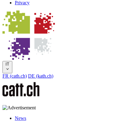
Privacy
IT
FR (cath.ch)
DE (kath.ch)
News