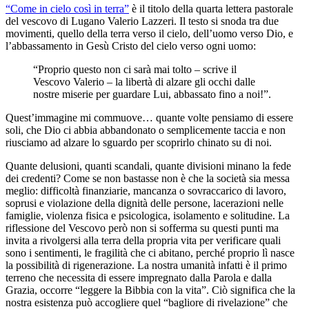
“Come in cielo così in terra”
è il titolo della quarta lettera pastorale
del vescovo di Lugano Valerio Lazzeri. Il testo si snoda tra due
movimenti, quello della terra verso il cielo, dell’uomo verso Dio, e
l’abbassamento in Gesù Cristo del cielo verso ogni uomo:
“Proprio questo non ci sarà mai tolto – scrive il
Vescovo Valerio – la libertà di alzare gli occhi dalle
nostre miserie per guardare Lui, abbassato fino a noi!”.
Quest’immagine mi commuove… quante volte pensiamo di essere
soli, che Dio ci abbia abbandonato o semplicemente taccia e non
riusciamo ad alzare lo sguardo per scoprirlo chinato su di noi.
Quante delusioni, quanti scandali, quante divisioni minano la fede
dei credenti? Come se non bastasse non è che la società sia messa
meglio: difficoltà finanziarie, mancanza o sovraccarico di lavoro,
soprusi e violazione della dignità delle persone, lacerazioni nelle
famiglie, violenza fisica e psicologica, isolamento e solitudine. La
riflessione del Vescovo però non si sofferma su questi punti ma
invita a rivolgersi alla terra della propria vita per verificare quali
sono i sentimenti, le fragilità che ci abitano, perché proprio lì nasce
la possibilità di rigenerazione. La nostra umanità infatti è il primo
terreno che necessita di essere impregnato dalla Parola e dalla
Grazia, occorre “leggere la Bibbia con la vita”. Ciò significa che la
nostra esistenza può accogliere quel “bagliore di rivelazione” che