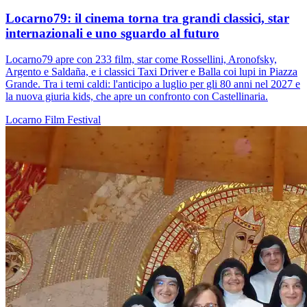
Locarno79: il cinema torna tra grandi classici, star
internazionali e uno sguardo al futuro
Locarno79 apre con 233 film, star come Rossellini, Aronofsky,
Argento e Saldaña, e i classici Taxi Driver e Balla coi lupi in Piazza
Grande. Tra i temi caldi: l'anticipo a luglio per gli 80 anni nel 2027 e
la nuova giuria kids, che apre un confronto con Castellinaria.
Locarno
Film
Festival