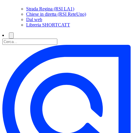
Strada Regina (RSI LA1)
Chiese in diretta (RSI ReteUno)
Dal web
Libreria SHORTCATT