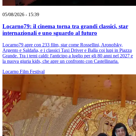
05/08/2026 - 15:39
Locarno79: il cinema torna tra grandi classici, star
internazionali e uno sguardo al futuro
Locarno79 apre con 233 film, star come Rossellini, Aronofsky,
Argento e Saldaña, e i classici Taxi Driver e Balla coi lupi in Piazza
Grande. Tra i temi caldi: l'anticipo a luglio per gli 80 anni nel 2027 e
la nuova giuria kids, che apre un confronto con Castellinaria.
Locarno
Film
Festival