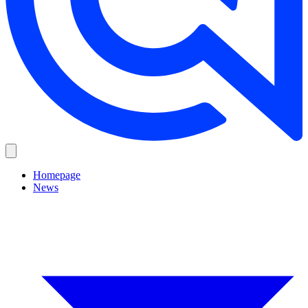
Homepage
News