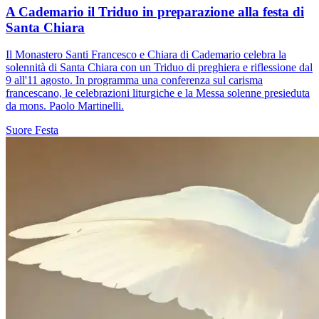
A Cademario il Triduo in preparazione alla festa di
Santa Chiara
Il Monastero Santi Francesco e Chiara di Cademario celebra la
solennità di Santa Chiara con un Triduo di preghiera e riflessione dal
9 all'11 agosto. In programma una conferenza sul carisma
francescano, le celebrazioni liturgiche e la Messa solenne presieduta
da mons. Paolo Martinelli.
Suore
Festa