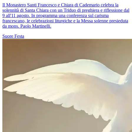
Il Monastero Santi Francesco e Chiara di Cademario celebra la
solennità di Santa Chiara con un Triduo di preghiera e riflessione dal
9 all'11 agosto. In programma una conferenza sul carisma
francescano, le celebrazioni liturgiche e la Messa solenne presieduta
da mons. Paolo Martinelli.
Suore
Festa