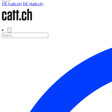
FR (cath.ch)
DE (kath.ch)