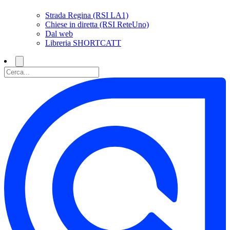
Strada Regina (RSI LA1)
Chiese in diretta (RSI ReteUno)
Dal web
Libreria SHORTCATT