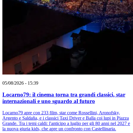
05/08/2026 - 15:39
Locarno79: il cinema torna tra grandi classici, star
internazionali e uno sguardo al futuro
Locarno79 apre con 233 film, star come Rossellini, Aronofsky,
Argento e Saldaña, e i classici Taxi Driver e Balla coi lupi in Piazza
Grande. Tra i temi caldi: l'anticipo a luglio per gli 80 anni nel 2027 e
la nuova giuria kids, che apre un confronto con Castellinaria.