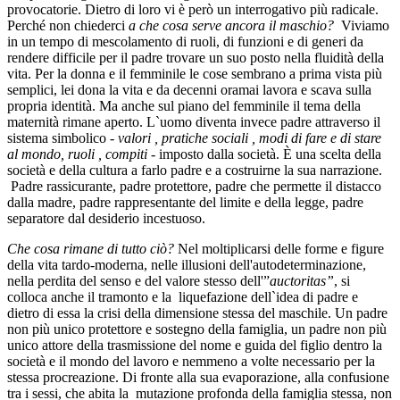
provocatorie. Dietro di loro vi è però un interrogativo più radicale.
Perché non chiederci
a che cosa serve ancora il maschio?
Viviamo
in un tempo di mescolamento di ruoli, di funzioni e di generi da
rendere difficile per il padre trovare un suo posto nella fluidità della
vita. Per la donna e il femminile le cose sembrano a prima vista più
semplici, lei dona la vita e da decenni oramai lavora e scava sulla
propria identità. Ma anche sul piano del femminile il tema della
maternità rimane aperto. L`uomo diventa invece padre attraverso il
sistema simbolico -
valori , pratiche sociali , modi di fare e di stare
al mondo, ruoli , compiti
- imposto dalla società. È una scelta della
società e della cultura a farlo padre e a costruirne la sua narrazione.
Padre rassicurante, padre protettore, padre che permette il distacco
dalla madre, padre rappresentante del limite e della legge, padre
separatore dal desiderio incestuoso.
Che cosa rimane di tutto ciò?
Nel moltiplicarsi delle forme e figure
della vita tardo-moderna, nelle illusioni dell'autodeterminazione,
nella perdita del senso e del valore stesso dell'”
auctoritas”
, si
colloca anche il tramonto e la liquefazione dell`idea di padre e
dietro di essa la crisi della dimensione stessa del maschile. Un padre
non più unico protettore e sostegno della famiglia, un padre non più
unico attore della trasmissione del nome e guida del figlio dentro la
società e il mondo del lavoro e nemmeno a volte necessario per la
stessa procreazione. Di fronte alla sua evaporazione, alla confusione
tra i sessi, che abita la mutazione profonda della famiglia stessa, non