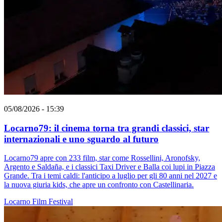
05/08/2026 - 15:39
Locarno79: il cinema torna tra grandi classici, star
internazionali e uno sguardo al futuro
Locarno79 apre con 233 film, star come Rossellini, Aronofsky,
Argento e Saldaña, e i classici Taxi Driver e Balla coi lupi in Piazza
Grande. Tra i temi caldi: l'anticipo a luglio per gli 80 anni nel 2027 e
la nuova giuria kids, che apre un confronto con Castellinaria.
Locarno
Film
Festival