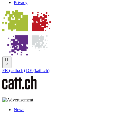
Privacy
IT
FR (cath.ch)
DE (kath.ch)
News