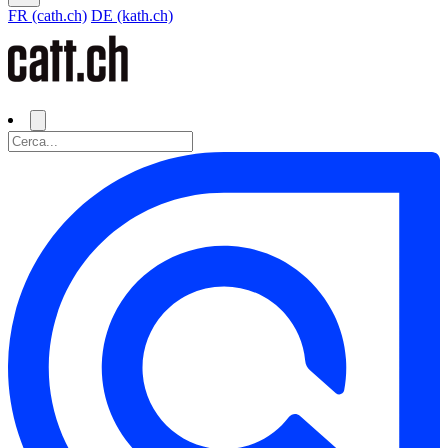
FR (cath.ch)
DE (kath.ch)