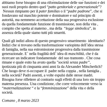
abbiamo forse bisogno di una riformulazione delle sue funzioni e dei
suoi ruoli proprio dentro quel “
patto genitoriale e generazionale
”?
Nessun rimpianto per il
pater familias
o il “
padre padrone
”, che si
fondavano sul maschio potente e dominatore e sul principio di
autorità, ma nemmeno accettazione della sua progressiva esclusione
da quella fondamentale funzione di trasmissione, non della vita ,
compito che spetta al materno , ma della “
legge simbolica
”, in
assenza della quale siamo tutti più smarriti.
Quali gli indizi allora di questo progressivo smarrimento identitario?
Indizi che si trovano nella trasformazione variopinta dell`idea stessa
di famiglia, nella sua estromissione progressiva dalla trasmissione
generazionale. E` nella fragilità dell` idea di
maschilità
, che è da
ricercare un indicatore fondamentale del suo tramonto . Che cosa
rimane e quale esito ha avuto quella
"società senza padre
"
,
ipotizzata più di cinquanta anni anni fa da Alexander Mitscherlich?
Che luogo deve ri-occupare il padre nella coppia , nella famiglia ,
nella società? Padri assenti, a volte espulsi dalle stesse madri.
Bisogna forse riflettere al contrario sugli effetti di una loro sin troppo
materna presenza. Una condizione, che corre velocemente verso la
“
maternalizzazione
“ e la “
femminizzazione
” della vita e della
società.
Comano , 8 marzo 2023