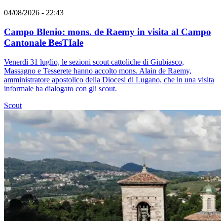
04/08/2026 - 22:43
Campo Blenio: mons. de Raemy in visita al Campo
Cantonale BesTIale
Venerdì 31 luglio, le sezioni scout cattoliche di Giubiasco,
Massagno e Tesserete hanno accolto mons. Alain de Raemy,
amministratore apostolico della Diocesi di Lugano, che in una visita
informale ha dialogato con gli scout.
Scout