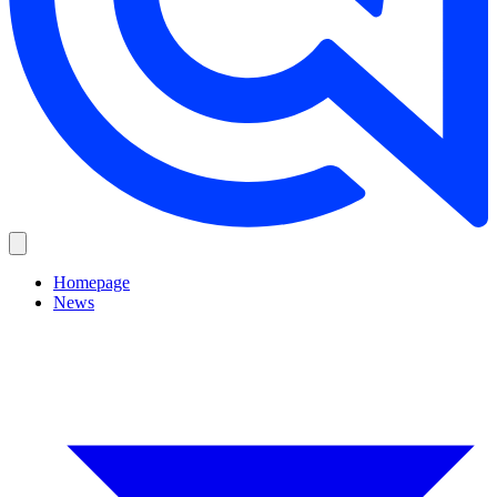
Homepage
News