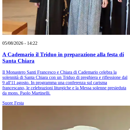
05/08/2026 - 14:22
A Cademario il Triduo in preparazione alla festa di
Santa Chiara
Il Monastero Santi Francesco e Chiara di Cademario celebra la
solennità di Santa Chiara con un Triduo di preghiera e riflessione dal
9 all'11 agosto. In programma una conferenza sul carisma
francescano, le celebrazioni liturgiche e la Messa solenne presieduta
da mons. Paolo Martinelli.
Suore
Festa