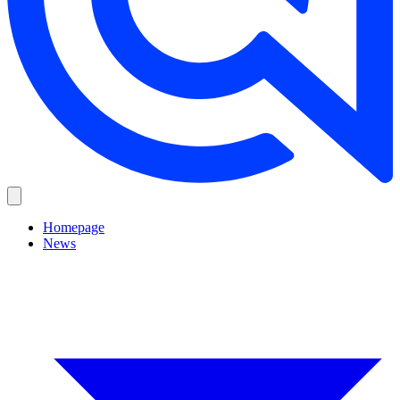
Homepage
News