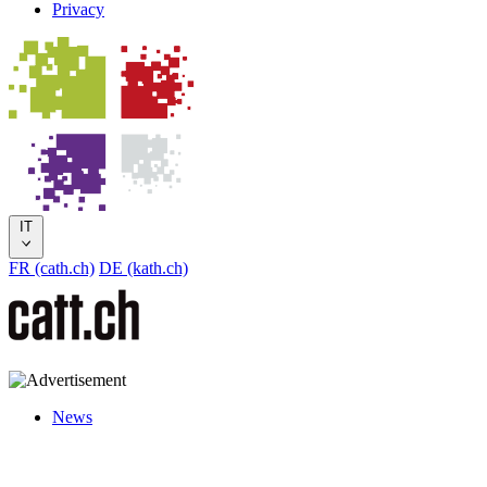
Privacy
IT
FR (cath.ch)
DE (kath.ch)
News