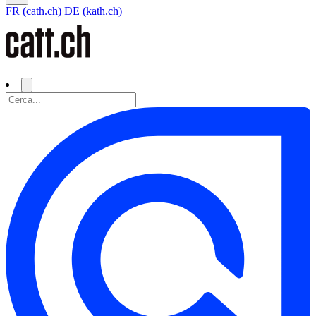
FR (cath.ch)
DE (kath.ch)