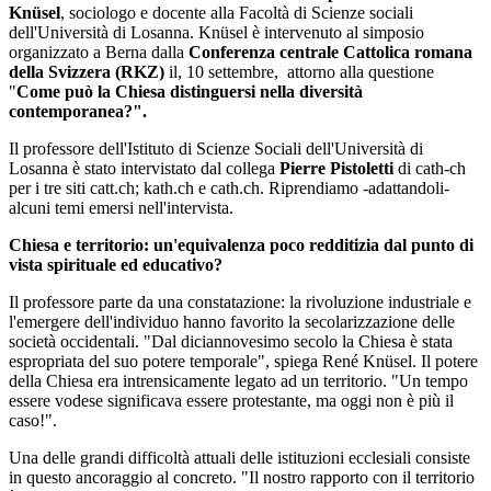
Knüsel
, sociologo e docente alla Facoltà di Scienze sociali
dell'Università di Losanna. Knüsel è intervenuto al simposio
organizzato a Berna dalla
Conferenza centrale Cattolica romana
della Svizzera (RKZ)
il, 10 settembre, attorno alla questione
"
Come può la Chiesa distinguersi nella diversità
contemporanea?".
Il professore dell'Istituto di Scienze Sociali dell'Università di
Losanna è stato intervistato dal collega
Pierre Pistoletti
di cath-ch
per i tre siti catt.ch; kath.ch e cath.ch. Riprendiamo -adattandoli-
alcuni temi emersi nell'intervista.
Chiesa e territorio: un'equivalenza poco redditizia dal punto di
vista spirituale ed educativo?
Il professore parte da una constatazione: la rivoluzione industriale e
l'emergere dell'individuo hanno favorito la secolarizzazione delle
società occidentali. "Dal diciannovesimo secolo la Chiesa è stata
espropriata del suo potere temporale", spiega René Knüsel. Il potere
della Chiesa era intrensicamente legato ad un territorio. "Un tempo
essere vodese significava essere protestante, ma oggi non è più il
caso!".
Una delle grandi difficoltà attuali delle istituzioni ecclesiali consiste
in questo ancoraggio al concreto. "Il nostro rapporto con il territorio