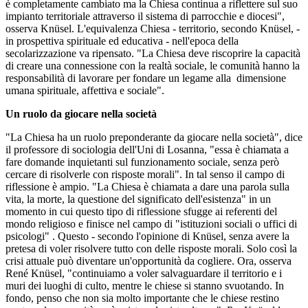
è completamente cambiato ma la Chiesa continua a riflettere sul suo
impianto territoriale attraverso il sistema di parrocchie e diocesi",
osserva Knüsel. L'equivalenza Chiesa - territorio, secondo Knüsel, -
in prospettiva spirituale ed educativa - nell'epoca della
secolarizzazione va ripensato. "La Chiesa deve riscoprire la capacità
di creare una connessione con la realtà sociale, le comunità hanno la
responsabilità di lavorare per fondare un legame alla dimensione
umana spirituale, affettiva e sociale".
Un ruolo da giocare nella società
"La Chiesa ha un ruolo preponderante da giocare nella società", dice
il professore di sociologia dell'Uni di Losanna, "essa è chiamata a
fare domande inquietanti sul funzionamento sociale, senza però
cercare di risolverle con risposte morali". In tal senso il campo di
riflessione è ampio. "La Chiesa è chiamata a dare una parola sulla
vita, la morte, la questione del significato dell'esistenza" in un
momento in cui questo tipo di riflessione sfugge ai referenti del
mondo religioso e finisce nel campo di "istituzioni sociali o uffici di
psicologi" . Questo - secondo l'opinione di Knüsel, senza avere la
pretesa di voler risolvere tutto con delle risposte morali. Solo così la
crisi attuale può diventare un'opportunità da cogliere. Ora, osserva
René Knüsel, "continuiamo a voler salvaguardare il territorio e i
muri dei luoghi di culto, mentre le chiese si stanno svuotando. In
fondo, penso che non sia molto importante che le chiese restino