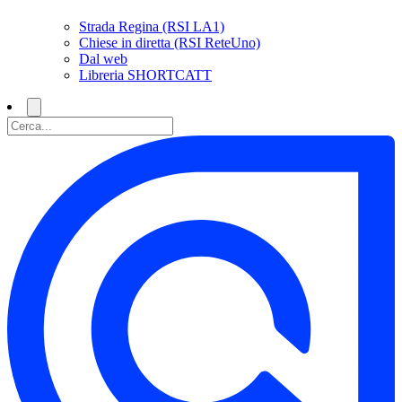
Strada Regina (RSI LA1)
Chiese in diretta (RSI ReteUno)
Dal web
Libreria SHORTCATT