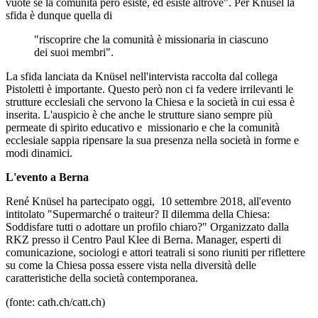
vuote se la comunità però esiste, ed esiste altrove". Per Knüsel la
sfida è dunque quella di
"riscoprire che la comunità è missionaria in ciascuno
dei suoi membri".
La sfida lanciata da Knüsel nell'intervista raccolta dal collega
Pistoletti è importante. Questo però non ci fa vedere irrilevanti le
strutture ecclesiali che servono la Chiesa e la società in cui essa è
inserita. L'auspicio è che anche le strutture siano sempre più
permeate di spirito educativo e missionario e che la comunità
ecclesiale sappia ripensare la sua presenza nella società in forme e
modi dinamici.
L'evento a Berna
René Knüsel ha partecipato oggi, 10 settembre 2018, all'evento
intitolato "Supermarché o traiteur? Il dilemma della Chiesa:
Soddisfare tutti o adottare un profilo chiaro?" Organizzato dalla
RKZ presso il Centro Paul Klee di Berna. Manager, esperti di
comunicazione, sociologi e attori teatrali si sono riuniti per riflettere
su come la Chiesa possa essere vista nella diversità delle
caratteristiche della società contemporanea.
(fonte: cath.ch/catt.ch)