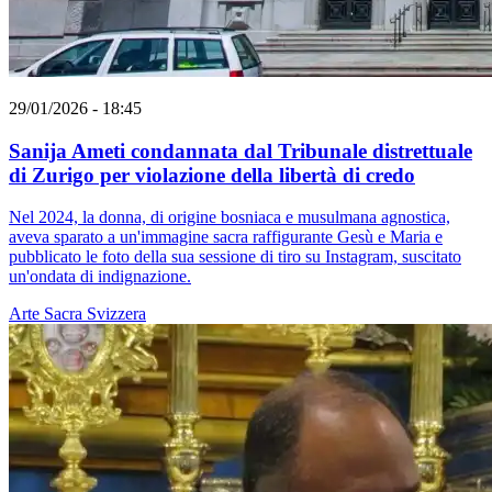
29/01/2026 - 18:45
Sanija Ameti condannata dal Tribunale distrettuale
di Zurigo per violazione della libertà di credo
Nel 2024, la donna, di origine bosniaca e musulmana agnostica,
aveva sparato a un'immagine sacra raffigurante Gesù e Maria e
pubblicato le foto della sua sessione di tiro su Instagram, suscitato
un'ondata di indignazione.
Arte Sacra
Svizzera