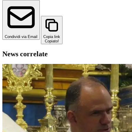
Condividi via Email
Copia link
Copiato!
News correlate