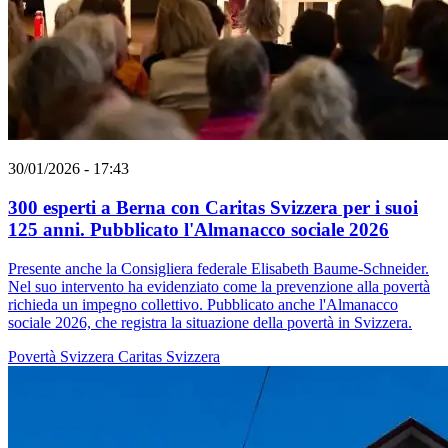
30/01/2026 - 17:43
300 esperti a Berna con Caritas Svizzera per i suoi
125 anni. Pubblicato l'Almanacco sociale 2026
Presente anche la Consigliera federale Elisabeth Baume-Schneider.
Nel suo intervento ha evidenziato come la prevenzione alla povertà
richieda un impegno collettivo. Pubblicato anche l'Almanacco
sociale 2026, che registra la situazione della povertà in Svizzera.
Povertà
Svizzera
Caritas Svizzera