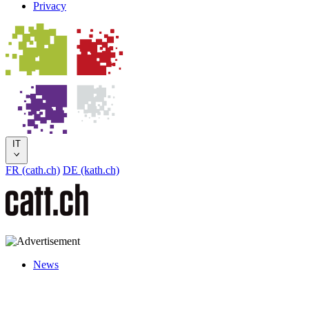
Privacy
IT
FR (cath.ch)
DE (kath.ch)
News