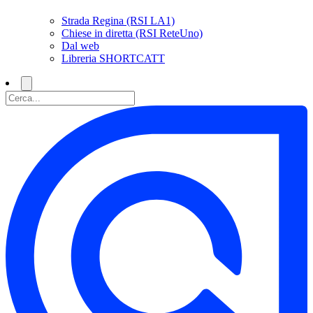
Strada Regina (RSI LA1)
Chiese in diretta (RSI ReteUno)
Dal web
Libreria SHORTCATT