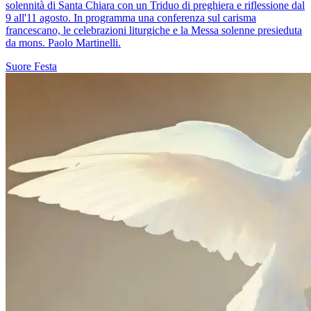
solennità di Santa Chiara con un Triduo di preghiera e riflessione dal
9 all'11 agosto. In programma una conferenza sul carisma
francescano, le celebrazioni liturgiche e la Messa solenne presieduta
da mons. Paolo Martinelli.
Suore
Festa