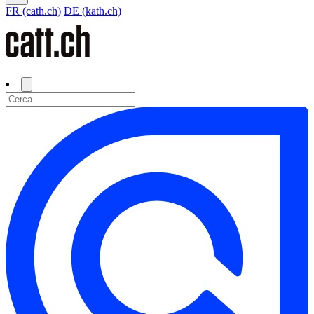
FR (cath.ch)
DE (kath.ch)