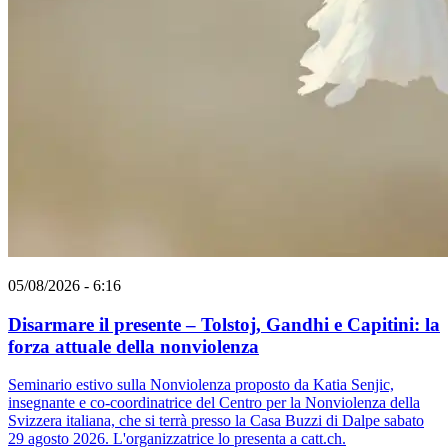
05/08/2026 - 6:16
Disarmare il presente – Tolstoj, Gandhi e Capitini: la
forza attuale della nonviolenza
Seminario estivo sulla Nonviolenza proposto da Katia Senjic,
insegnante e co-coordinatrice del Centro per la Nonviolenza della
Svizzera italiana, che si terrà presso la Casa Buzzi di Dalpe sabato
29 agosto 2026. L'organizzatrice lo presenta a catt.ch.