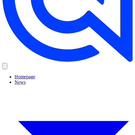
Homepage
News