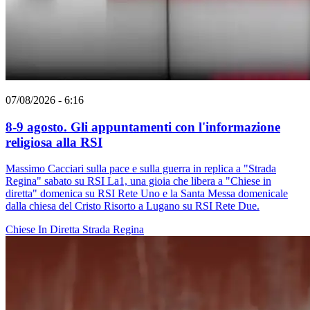
07/08/2026 - 6:16
8-9 agosto. Gli appuntamenti con l'informazione
religiosa alla RSI
Massimo Cacciari sulla pace e sulla guerra in replica a "Strada
Regina" sabato su RSI La1, una gioia che libera a "Chiese in
diretta" domenica su RSI Rete Uno e la Santa Messa domenicale
dalla chiesa del Cristo Risorto a Lugano su RSI Rete Due.
Chiese In Diretta
Strada Regina