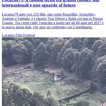
internazionali e uno sguardo al futuro
Locarno79 apre con 233 film, star come Rossellini, Aronofsky,
Argento e Saldaña, e i classici Taxi Driver e Balla coi lupi in Piazza
Grande. Tra i temi caldi: l'anticipo a luglio per gli 80 anni nel 2027 e
la nuova giuria kids, che apre un confronto con Castellinaria.
Locarno
Film
Festival