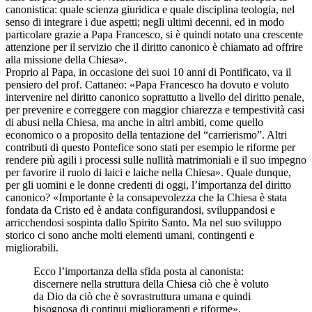
canonistica: quale scienza giuridica e quale disciplina teologia, nel
senso di integrare i due aspetti; negli ultimi decenni, ed in modo
particolare grazie a Papa Francesco, si è quindi notato una crescente
attenzione per il servizio che il diritto canonico è chiamato ad offrire
alla missione della Chiesa».
Proprio al Papa, in occasione dei suoi 10 anni di Pontificato, va il
pensiero del prof. Cattaneo: «Papa Francesco ha dovuto e voluto
intervenire nel diritto canonico soprattutto a livello del diritto penale,
per prevenire e correggere con maggior chiarezza e tempestività casi
di abusi nella Chiesa, ma anche in altri ambiti, come quello
economico o a proposito della tentazione del “carrierismo”. Altri
contributi di questo Pontefice sono stati per esempio le riforme per
rendere più agili i processi sulle nullità matrimoniali e il suo impegno
per favorire il ruolo di laici e laiche nella Chiesa». Quale dunque,
per gli uomini e le donne credenti di oggi, l’importanza del diritto
canonico? «Importante è la consapevolezza che la Chiesa è stata
fondata da Cristo ed è andata configurandosi, sviluppandosi e
arricchendosi sospinta dallo Spirito Santo. Ma nel suo sviluppo
storico ci sono anche molti elementi umani, contingenti e
migliorabili.
Ecco l’importanza della sfida posta al canonista:
discernere nella struttura della Chiesa ciò che è voluto
da Dio da ciò che è sovrastruttura umana e quindi
bisognosa di continui miglioramenti e riforme».