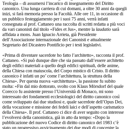
Teologia – di assumersi l’incarico di insegnamento del Diritto
canonico. Una lunga carriera di cui domani, a oltre 30 anni da quegli
inizi, si farà memoria presso la Facoltà. Alle ore 11, in occasione di
un pubblico festeggiamento per i suoi 75 anni, verrà infatti
consegnata al prof. Cattaneo una raccolta di scritti redatta a più voci
da vari canonisti dal titolo «Fides et Jus», mentre la
laudatio
sarà
affidata a mons. Juan Ignacio Arrieta, già Presidente
dell’Associazione internazionale dei Canonisti e attualmente
Segretario del Dicastero Pontificio per i testi legislativi.
«Prima di diventare sacerdote ho fatto l’architetto», racconta il prof.
Cattaneo. «Si può dunque dire che sia passato dall’essere architetto
degli edifici materiali a quello degli edifici spirituali, delle anime,
della Chiesa con maiuscola, del Corpo mistico di Cristo. Il diritto
canonico è infatti un po’ come l’architettura, la struttura della
Chiesa». Per questa nuova «architettura», la passione fu subito
molta: «Fin dal mio dottorato, svolto con Klaus Mörsdorf del quale
Corecco fu assistente presso l’Università di Monaco, mi sono
interessato dei fondamenti ecclesiologici del diritto canonico così
come sviluppato dai due studiosi e, quale sacerdote dell’Opus Dei,
della vocazione e missione dei fedeli laici e dell’aspetto carismatico
della Chiesa». Il prof. Cattaneo ci dice di aver seguito con interesse
l’evolversi della canonistica, già in atto da tempo: «Dopo la
pubblicazione del nuovo Codice di diritto canonico del 1983 c’è
stato un progressivo avvicinamento dei due modi di concepire la