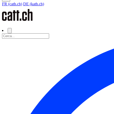
FR (cath.ch)
DE (kath.ch)