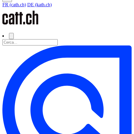
FR (cath.ch)
DE (kath.ch)