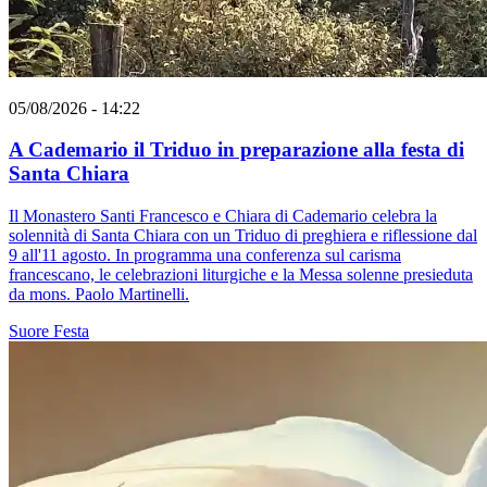
05/08/2026 - 14:22
A Cademario il Triduo in preparazione alla festa di
Santa Chiara
Il Monastero Santi Francesco e Chiara di Cademario celebra la
solennità di Santa Chiara con un Triduo di preghiera e riflessione dal
9 all'11 agosto. In programma una conferenza sul carisma
francescano, le celebrazioni liturgiche e la Messa solenne presieduta
da mons. Paolo Martinelli.
Suore
Festa