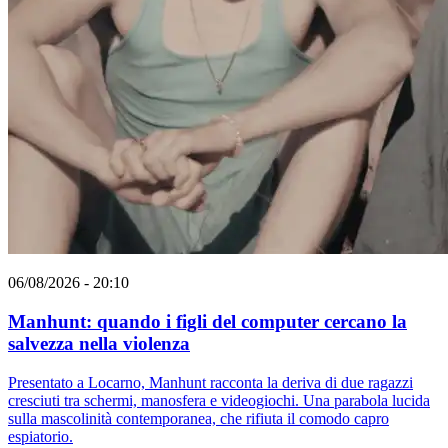
06/08/2026 - 20:10
Manhunt: quando i figli del computer cercano la
salvezza nella violenza
Presentato a Locarno, Manhunt racconta la deriva di due ragazzi
cresciuti tra schermi, manosfera e videogiochi. Una parabola lucida
sulla mascolinità contemporanea, che rifiuta il comodo capro
espiatorio.