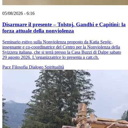
05/08/2026 - 6:16
Disarmare il presente – Tolstoj, Gandhi e Capitini: la
forza attuale della nonviolenza
Seminario estivo sulla Nonviolenza proposto da Katia Senjic,
insegnante e co-coordinatrice del Centro per la Nonviolenza della
Svizzera italiana, che si terrà presso la Casa Buzzi di Dalpe sabato
29 agosto 2026. L'organizzatrice lo presenta a catt.ch.
Pace
Filosofia
Dialogo
Spiritualità