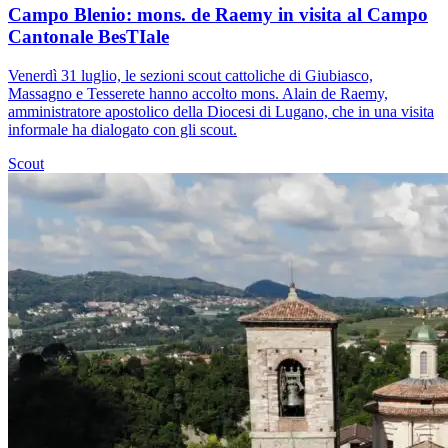
Campo Blenio: mons. de Raemy in visita al Campo
Cantonale BesTIale
Venerdì 31 luglio, le sezioni scout cattoliche di Giubiasco,
Massagno e Tesserete hanno accolto mons. Alain de Raemy,
amministratore apostolico della Diocesi di Lugano, che in una visita
informale ha dialogato con gli scout.
Scout