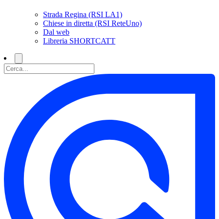
Strada Regina (RSI LA1)
Chiese in diretta (RSI ReteUno)
Dal web
Libreria SHORTCATT