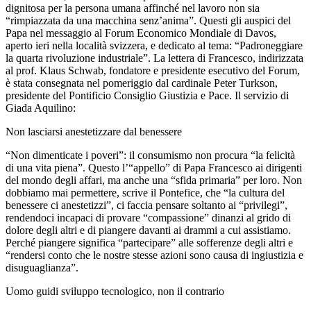
dignitosa per la persona umana affinché nel lavoro non sia
“rimpiazzata da una macchina senz’anima”. Questi gli auspici del
Papa nel messaggio al Forum Economico Mondiale di Davos,
aperto ieri nella località svizzera, e dedicato al tema: “Padroneggiare
la quarta rivoluzione industriale”. La lettera di Francesco, indirizzata
al prof. Klaus Schwab, fondatore e presidente esecutivo del Forum,
è stata consegnata nel pomeriggio dal cardinale Peter Turkson,
presidente del Pontificio Consiglio Giustizia e Pace. Il servizio di
Giada Aquilino:
Non lasciarsi anestetizzare dal benessere
“Non dimenticate i poveri”: il consumismo non procura “la felicità
di una vita piena”. Questo l’“appello” di Papa Francesco ai dirigenti
del mondo degli affari, ma anche una “sfida primaria” per loro. Non
dobbiamo mai permettere, scrive il Pontefice, che “la cultura del
benessere ci anestetizzi”, ci faccia pensare soltanto ai “privilegi”,
rendendoci incapaci di provare “compassione” dinanzi al grido di
dolore degli altri e di piangere davanti ai drammi a cui assistiamo.
Perché piangere significa “partecipare” alle sofferenze degli altri e
“rendersi conto che le nostre stesse azioni sono causa di ingiustizia e
disuguaglianza”.
Uomo guidi sviluppo tecnologico, non il contrario