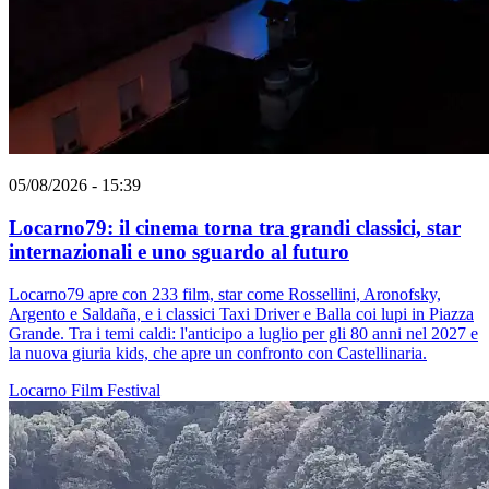
05/08/2026 - 15:39
Locarno79: il cinema torna tra grandi classici, star
internazionali e uno sguardo al futuro
Locarno79 apre con 233 film, star come Rossellini, Aronofsky,
Argento e Saldaña, e i classici Taxi Driver e Balla coi lupi in Piazza
Grande. Tra i temi caldi: l'anticipo a luglio per gli 80 anni nel 2027 e
la nuova giuria kids, che apre un confronto con Castellinaria.
Locarno
Film
Festival