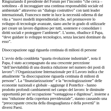
Ringraziando il presidente del Forum per l’incontro “che cerca –
sottolinea - di incoraggiare una continua responsabilità sociale ed
ambientale” attraverso un “dialogo costruttivo” con tanti leader
internazionali, Francesco mette in luce la necessità odierna di dar
vita a “nuovi modelli imprenditoriali che, nel promuovere lo
sviluppo di tecnologie avanzate, siano anche in grado di utilizzarle
per creare un lavoro dignitoso per tutti, sostenere e consolidare i
diritti sociali e proteggere l’ambiente”. L’uomo, ribadisce il Papa,
“deve guidare lo sviluppo tecnologico, senza lasciarsi dominare da
esso”.
Disoccupazione oggi riguarda centinaia di milioni di persone
L’avvio della cosiddetta “quarta rivoluzione industriale”, nota il
Papa, è stato accompagnato da una crescente percezione
“dell’inevitabilità di una drastica riduzione nel numero dei posti di
lavoro”: l’Organizzazione Internazionale per il Lavoro indica che
attualmente “la disoccupazione riguarda centinaia di milioni di
persone”. La “finanziarizzazione” e la “tecnologizzazione” delle
economie nazionali e globale - aggiunge il Pontefice - hanno
prodotto profondi cambiamenti nel campo del lavoro: le diminuite
opportunità per un’occupazione “vantaggiosa e dignitosa”, insieme a
una “riduzione della copertura previdenziale”, stanno causando una
“preoccupante crescita della disuguaglianza e della povertà” in
diversi Paesi.