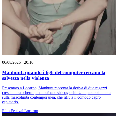
06/08/2026 - 20:10
Manhunt: quando i figli del computer cercano la
salvezza nella violenza
Presentato a Locarno, Manhunt racconta la deriva di due ragazzi
cresciuti tra schermi, manosfera e videogiochi. Una parabola lucida
sulla mascolinità contemporanea, che rifiuta il comodo capro
espiatorio.
Film
Festival
Locarno