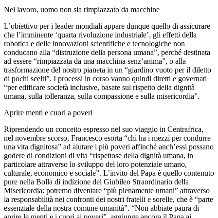
Nel lavoro, uomo non sia rimpiazzato da macchine
L’obiettivo per i leader mondiali appare dunque quello di assicurare
che l’imminente ‘quarta rivoluzione industriale’, gli effetti della
robotica e delle innovazioni scientifiche e tecnologiche non
conducano alla “distruzione della persona umana”, perché destinata
ad essere “rimpiazzata da una macchina senz’anima”, o alla
trasformazione del nostro pianeta in un “giardino vuoto per il diletto
di pochi scelti”. I processi in corso vanno quindi diretti e governati
“per edificare società inclusive, basate sul rispetto della dignità
umana, sulla tolleranza, sulla compassione e sulla misericordia”.
Aprire menti e cuori a poveri
Riprendendo un concetto espresso nel suo viaggio in Centrafrica,
nel novembre scorso, Francesco esorta “chi ha i mezzi per condurre
una vita dignitosa” ad aiutare i più poveri affinché anch’essi possano
godere di condizioni di vita “rispettose della dignità umana, in
particolare attraverso lo sviluppo del loro potenziale umano,
culturale, economico e sociale”. L’invito del Papa è quello contenuto
pure nella Bolla di indizione del Giubileo Straordinario della
Misericordia: potremo diventare “più pienamente umani” attraverso
la responsabilità nei confronti dei nostri fratelli e sorelle, che è “parte
essenziale della nostra comune umanità”. “Non abbiate paura di
aprire le menti e i cuori ai poveri”, aggiunge ancora il Papa ai