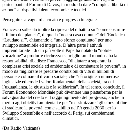
partecipanti al Forum di Davos, in modo da dare “completa libertà di
azione” ai rispettivi talenti economici e tecnici.
Perseguire salvaguardia creato e progresso integrale
Francesco sollecita inoltre la ripresa del dibattito su “come costruire
il futuro del pianeta”, di quella “nostra casa comune” dell’Enciclica
“Laudato si’”, chiamando a “uno sforzo congiunto” per uno
sviluppo sostenibile ed integrale. D’altra parte l’attività
imprenditoriale - di cui più volte il Papa ha notato la “nobile
vocazione” a produrre ricchezza e a migliorare il mondo - ha la
responsabilità, ribadisce Francesco, “di aiutare a superare la
complessa crisi sociale ed ambientale e di combattere la povertà”, in
modo da migliorare le precarie condizioni di vita di milioni di
persone e colmare il divario sociale, che “dà origine a numerose
ingiustizie ed erode i valori fondamentali della società, tra cui
l’uguaglianza, la giustizia e la solidarietà”. In tal senso, conclude, il
Forum Economico Mondiale può diventare una piattaforma per la
salvaguardia del creato e il raggiungimento del progresso, anche in
merito agli obiettivi ambientali e per “massimizzare” gli sforzi al fine
di sradicare la povertà, come stabilito nell’Agenda 2030 per lo
Sviluppo Sostenibile e nell’accordo di Parigi sui cambiamenti
climatici.
(Da Radio Vaticana)