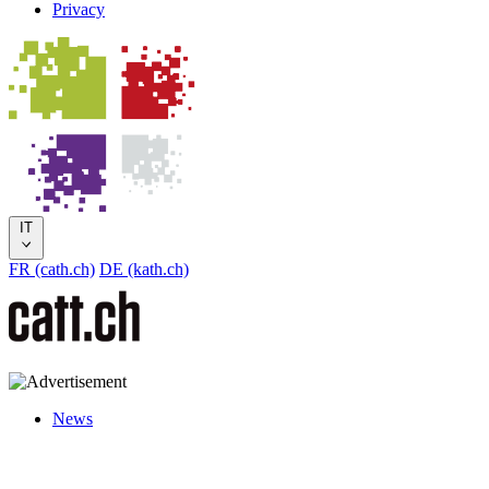
Privacy
IT
FR (cath.ch)
DE (kath.ch)
News