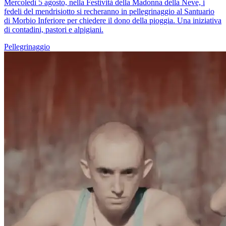
Mercoledì 5 agosto, nella Festività della Madonna della Neve, i
fedeli del mendrisiotto si recheranno in pellegrinaggio al Santuario
di Morbio Inferiore per chiedere il dono della pioggia. Una iniziativa
di contadini, pastori e alpigiani.
Pellegrinaggio