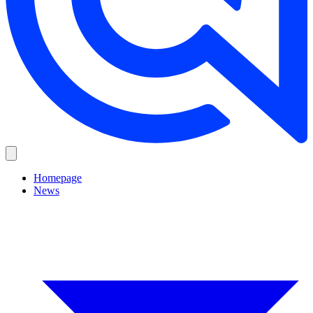
Homepage
News