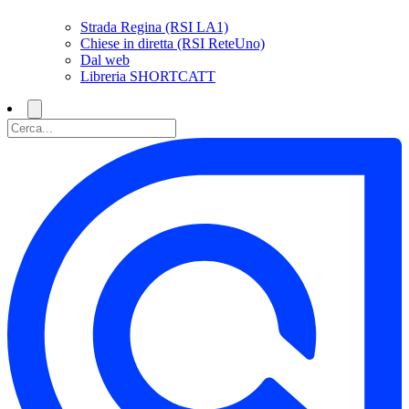
Strada Regina (RSI LA1)
Chiese in diretta (RSI ReteUno)
Dal web
Libreria SHORTCATT