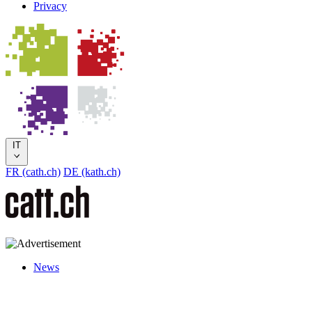
Privacy
IT
FR (cath.ch)
DE (kath.ch)
News