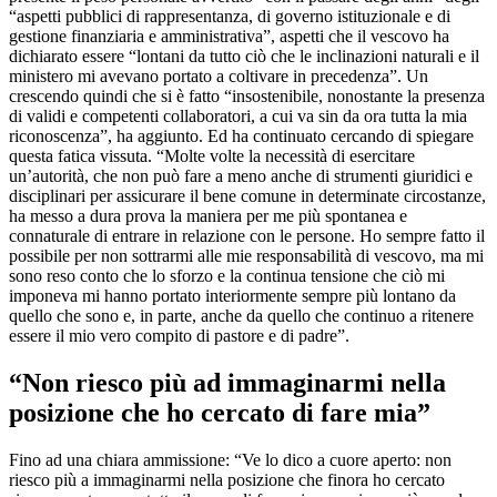
“aspetti pubblici di rappresentanza, di governo istituzionale e di
gestione finanziaria e amministrativa”, aspetti che il vescovo ha
dichiarato essere “lontani da tutto ciò che le inclinazioni naturali e il
ministero mi avevano portato a coltivare in precedenza”. Un
crescendo quindi che si è fatto “insostenibile, nonostante la presenza
di validi e competenti collaboratori, a cui va sin da ora tutta la mia
riconoscenza”, ha aggiunto. Ed ha continuato cercando di spiegare
questa fatica vissuta. “Molte volte la necessità di esercitare
un’autorità, che non può fare a meno anche di strumenti giuridici e
disciplinari per assicurare il bene comune in determinate circostanze,
ha messo a dura prova la maniera per me più spontanea e
connaturale di entrare in relazione con le persone. Ho sempre fatto il
possibile per non sottrarmi alle mie responsabilità di vescovo, ma mi
sono reso conto che lo sforzo e la continua tensione che ciò mi
imponeva mi hanno portato interiormente sempre più lontano da
quello che sono e, in parte, anche da quello che continuo a ritenere
essere il mio vero compito di pastore e di padre”.
“Non riesco più ad immaginarmi nella
posizione che ho cercato di fare mia”
Fino ad una chiara ammissione: “Ve lo dico a cuore aperto: non
riesco più a immaginarmi nella posizione che finora ho cercato