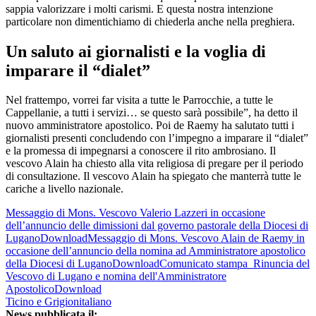
sappia valorizzare i molti carismi. E questa nostra intenzione
particolare non dimentichiamo di chiederla anche nella preghiera.
Un saluto ai giornalisti e la voglia di
imparare il “dialet”
Nel frattempo, vorrei far visita a tutte le Parrocchie, a tutte le
Cappellanie, a tutti i servizi… se questo sarà possibile”, ha detto il
nuovo amministratore apostolico. Poi de Raemy ha salutato tutti i
giornalisti presenti concludendo con l’impegno a imparare il “dialet”
e la promessa di impegnarsi a conoscere il rito ambrosiano. Il
vescovo Alain ha chiesto alla vita religiosa di pregare per il periodo
di consultazione. Il vescovo Alain ha spiegato che manterrà tutte le
cariche a livello nazionale.
Messaggio di Mons. Vescovo Valerio Lazzeri in occasione
dell’annuncio delle dimissioni dal governo pastorale della Diocesi di
LuganoDownload
Messaggio di Mons. Vescovo Alain de Raemy in
occasione dell’annuncio della nomina ad Amministratore apostolico
della Diocesi di LuganoDownload
Comunicato stampa_Rinuncia del
Vescovo di Lugano e nomina dell'Amministratore
ApostolicoDownload
Ticino e Grigionitaliano
News pubblicata il: