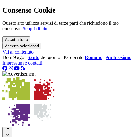
Consenso Cookie
Questo sito utilizza servizi di terze parti che richiedono il tuo
consenso.
Scopri di più
Accetta tutto
Accetta selezionati
Vai al contenuto
Dom 9 ago
|
Santo
del giorno
|
Parola rito
Romano
|
Ambrosiano
Impressum e contatti
|
IT