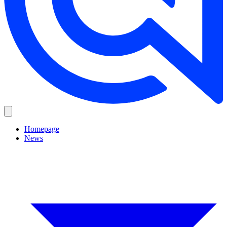
Homepage
News