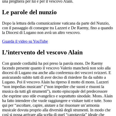
una preghiera per lui e per il vescovo Alain.
Le parole del nunzio
Dopo la lettura della comunicazione vaticana da parte del Nunzio,
con il passaggio di consegne tra Lazzeri e De Raemy, fino a quando
la Diocesi di Lugano non avrà un altro vescovo.
Guarda il video su YouTube
L’intervento del vescovo Alain
Con grande cordialità ha poi preso la parola mons. De Raemy
facendo presente quanto il vescovo Valerio mancherà non solo alla
diocesi di Lugano ma anche alla conferenza dei vescovi svizzeri. E
assicurando subito tutti di aver deciso di risiedere fin da subito a
Lugano. Poi il vescovo Alain ha ripreso il motto di mons. Lazzeri
“non impedias musicam” (“non impedire che suoni e risuoni la
musica da tutti gli strumenti”), motto episcopale del predecessore
che esprime uno stile evangelico e soprattutto sinodale. Mons. Alain
ha fatto intendere che vuole raggiungere e visitare tutti e tutte. Sono
qui per “ascoltare, capire, aiutare a far risuonare un’armonia
musicale dovuta proprio alla diversità degli strumenti. In modo che
così si possa arrivare alla scelta di quel “capotavola” ideale che