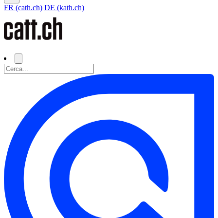
FR (cath.ch)
DE (kath.ch)