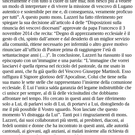
sinceramente e con tutto il cuore di fare mia; non riesco più a vedere
un modo di interpretare e di vivere la missione di vescovo di Lugano
autentico e sostenibile per me e, di conseguenza, veramente proficuo
per tutti”. A questo punto mons. Lazzeri ha fatto riferimento per
spiegare la sua decisione all’articolo 4 delle “Disposizioni sulla
rinuncia dei vescovi diocesani” approvate da papa Francesco il 3
novembre 2014 che recita: “Degno di apprezzamento ecclesiale è il
gesto di chi, spinto dall’amore e dal desiderio di un miglior servizio
alla comunità, ritiene necessario per infermità o altro grave motivo
rinunciare all’ufficio di Pastore prima di raggiungere l’età di
settantacinque anni (…)”. In conclusione, Lazzeri ha riassunto il suo
episcopato con un’immagine e una parola: “L’immagine che vorrei
lasciarvi è quella ripresa nel ricciolo del pastorale, da me usato in
questi anni, che fu già quello del Vescovo Giuseppe Martinoli. Esso
raffigura il Signore glorioso dell’Apocalisse, Colui che tiene nella
sua mano le sette stelle che rappresentano l’insieme della comunione
ecclesiale. È Lui l’unica salda garanzia del legame indistruttibile che
ci unisce per sempre, al di là delle vicissitudini che dobbiamo
affrontare nel tempo. Ho cercato in questi anni di fare riferimento
solo a Lui, di parlarvi solo di Lui, di portarvi a Lui, distogliendo da
me il più possibile il Vostro sguardo. Non lasciate che questo
momento Vi distragga da Lui”. Tanti poi i ringraziamenti di mons.
Lazzeri, dai suoi collaboratori più stretti, ai presbiteri, diaconi, ai
fedeli uomini e donne che ha incontrato in questi anni, alle autorità
cantonali, ai giovani, agli anziani, ai malati insieme alla richiesta di