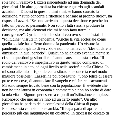
spiegato il vescovo Lazzeri rispondendo ad una domanda dei
giornalisti. Un altro giornalista ha chiesto riguardo agli scandali
accaduti in Diocesi in questi ultimi anni, se hanno causato la
decisione. “Tutto concorre a riflettere e pensare al proprio ruolo”, ha
risposto Lazzeri. “Se sono arrivato a questa decisione è perché ho
fatto un percorso personale. Non sono i fatti stessi a produrre la
decisione, ma altri elementi che mi hanno fatto trarre le
conseguenze”. Qualcuno ha chiesto al vescovo se non è stata la
“solitudine” vissuta in pandemia. “Anche la vita ecclesiale come
quella sociale ha sofferto durante la pandemia. Ho vissuto la
pandemia con spirito di servizio e non ho mai avuto l’idea di dare le
dimissioni in quel periodo”. Qualcuno ha chiesto eventualmente se
ci sono questioni gestionali che hanno causato questa scelta. “Il
ruolo del vescovo è impegnativo in questo tempo complesso di
cambiamenti in atto, ad ogni livello nella società e nella Chiesa. Io
mi sono attenuto a rispondere alla situazione concreta e nel modo
migliore possibile”. Lazzeri ha poi proseguito: “Sono felice di essere
prete e vescovo, di annunciare il vangelo e celebrare i sacramenti.
Mi sono sempre trovato bene con la popolazione. È’ evidente che
non ho una laurea in economia e commercio e non ho scelto di dare
la mia vita al Signore per essere a capo di un’istituzione complessa.
Riconosco che uno arriva fino ad un certo punto”. Un altro
giornalista ha parlato della complessità della Chiesa di papa
Francesco sta cambiando e cambia. “Il Papa parla di aprire un
percorso più che raggiungere un obiettivo. In diocesi ho cercato di