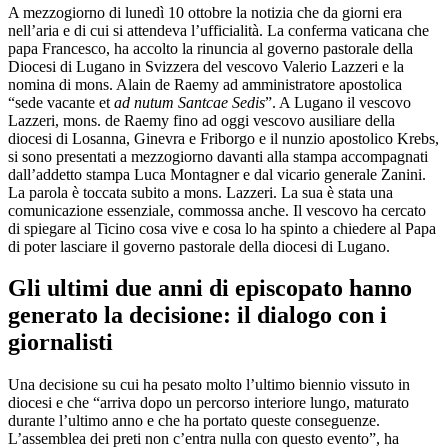
A mezzogiorno di lunedì 10 ottobre la notizia che da giorni era
nell’aria e di cui si attendeva l’ufficialità. La conferma vaticana che
papa Francesco, ha accolto la rinuncia al governo pastorale della
Diocesi di Lugano in Svizzera del vescovo Valerio Lazzeri e la
nomina di mons. Alain de Raemy ad amministratore apostolica
“sede vacante et
ad nutum Santcae Sedis
”. A Lugano il vescovo
Lazzeri, mons. de Raemy fino ad oggi vescovo ausiliare della
diocesi di Losanna, Ginevra e Friborgo e il nunzio apostolico Krebs,
si sono presentati a mezzogiorno davanti alla stampa accompagnati
dall’addetto stampa Luca Montagner e dal vicario generale Zanini.
La parola è toccata subito a mons. Lazzeri. La sua è stata una
comunicazione essenziale, commossa anche. Il vescovo ha cercato
di spiegare al Ticino cosa vive e cosa lo ha spinto a chiedere al Papa
di poter lasciare il governo pastorale della diocesi di Lugano.
Gli ultimi due anni di episcopato hanno
generato la decisione: il dialogo con i
giornalisti
Una decisione su cui ha pesato molto l’ultimo biennio vissuto in
diocesi e che “arriva dopo un percorso interiore lungo, maturato
durante l’ultimo anno e che ha portato queste conseguenze.
L’assemblea dei preti non c’entra nulla con questo evento”, ha