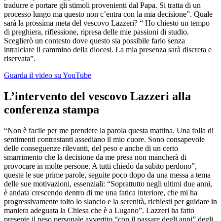
tradurre e portare gli stimoli provenienti dal Papa. Si tratta di un
processo lungo ma questo non c’entra con la mia decisione”. Quale
sarà la prossima meta del vescovo Lazzeri? “ Ho chiesto un tempo
di preghiera, riflessione, ripresa delle mie passioni di studio.
Sceglierò un contesto dove questo sia possibile farlo senza
intralciare il cammino della diocesi. La mia presenza sarà discreta e
riservata”.
Guarda il video su YouTube
L’intervento del vescovo Lazzeri alla
conferenza stampa
“Non è facile per me prendere la parola questa mattina. Una folla di
sentimenti contrastanti assediano il mio cuore. Sono consapevole
delle conseguenze rilevanti, del peso e anche di un certo
smarrimento che la decisione da me presa non mancherà di
provocare in molte persone. A tutti chiedo da subito perdono”,
queste le sue prime parole, seguite poco dopo da una messa a tema
delle sue motivazioni, essenziali: “Soprattutto negli ultimi due anni,
è andata crescendo dentro di me una fatica interiore, che mi ha
progressivamente tolto lo slancio e la serenità, richiesti per guidare in
maniera adeguata la Chiesa che è a Lugano”. Lazzeri ha fatto
presente il peso personale avvertito “con il passare degli anni” degli