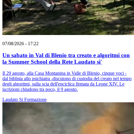
07/08/2026 - 17:22
Un sabato in Val di Blenio tra creato e algoritmi con
la Summer School della Rete Laudato si'
Il 29 agosto, alla Casa Montanina in Valle di Blenio, cinque voci -
dal biblista allo psichiatra -discutono di custodia del creato nel tempo
degli algoritmi, sulla scia dell'enciclica firmata da Leone XIV. Le
iscrizioni chiudono tra poco, il 9 agosto.
Laudato Si
Formazione