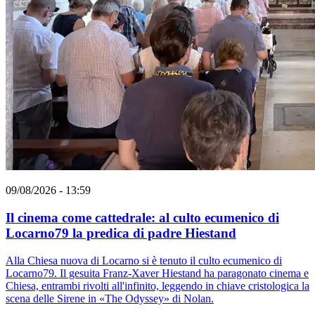
09/08/2026 - 13:59
Il cinema come cattedrale: al culto ecumenico di
Locarno79 la predica di padre Hiestand
Alla Chiesa nuova di Locarno si è tenuto il culto ecumenico di
Locarno79. Il gesuita Franz-Xaver Hiestand ha paragonato cinema e
Chiesa, entrambi rivolti all'infinito, leggendo in chiave cristologica la
scena delle Sirene in «The Odyssey» di Nolan.