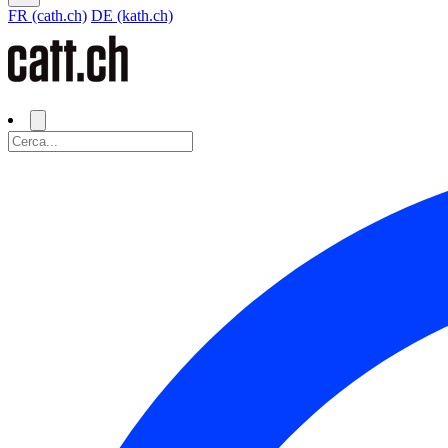
FR (cath.ch)
DE (kath.ch)