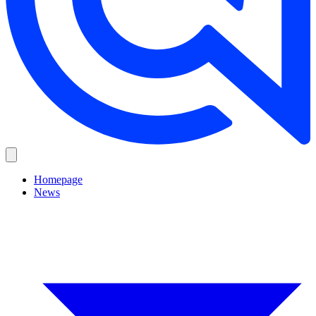
Homepage
News