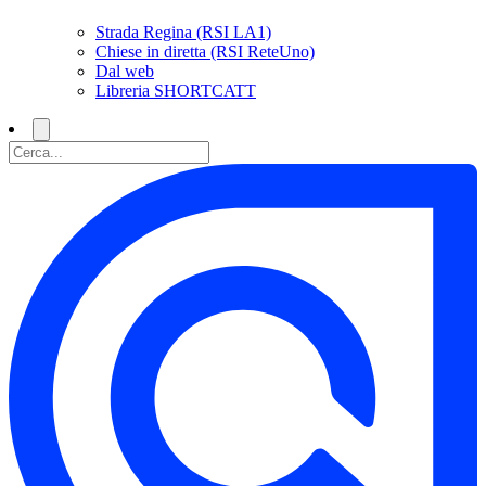
Strada Regina (RSI LA1)
Chiese in diretta (RSI ReteUno)
Dal web
Libreria SHORTCATT