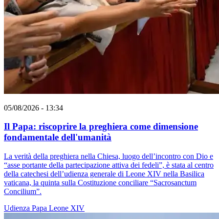
05/08/2026 - 13:34
Il Papa: riscoprire la preghiera come dimensione
fondamentale dell'umanità
La verità della preghiera nella Chiesa, luogo dell’incontro con Dio e
“asse portante della partecipazione attiva dei fedeli”, è stata al centro
della catechesi dell’udienza generale di Leone XIV nella Basilica
vaticana, la quinta sulla Costituzione conciliare “Sacrosanctum
Concilium”.
Udienza
Papa Leone XIV