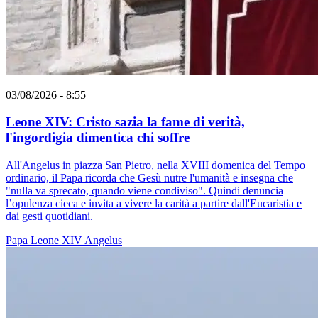
03/08/2026 - 8:55
Leone XIV: Cristo sazia la fame di verità,
l'ingordigia dimentica chi soffre
All'Angelus in piazza San Pietro, nella XVIII domenica del Tempo
ordinario, il Papa ricorda che Gesù nutre l'umanità e insegna che
"nulla va sprecato, quando viene condiviso". Quindi denuncia
l’opulenza cieca e invita a vivere la carità a partire dall'Eucaristia e
dai gesti quotidiani.
Papa Leone XIV
Angelus