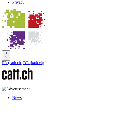
Privacy
IT
FR (cath.ch)
DE (kath.ch)
News