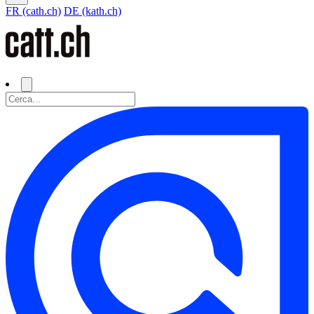
FR (cath.ch)
DE (kath.ch)