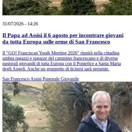
31/07/2026 - 14:26
Il Papa ad Assisi il 6 agosto per incontrare giovani
da tutta Europa sulle orme di San Francesco
Il "GO! Franciscan Youth Meeting 2026" riunirà nella cittadina
umbra ragazzi e ragazze del cammino francescano e di diverse
pastorali giovanili di tutta Europa con il Pontefice a Santa Maria
degli Angeli. Anche un gruppetto di ticinesi sarà presente.
San Francesco
Assisi
Pastorale Giovanile