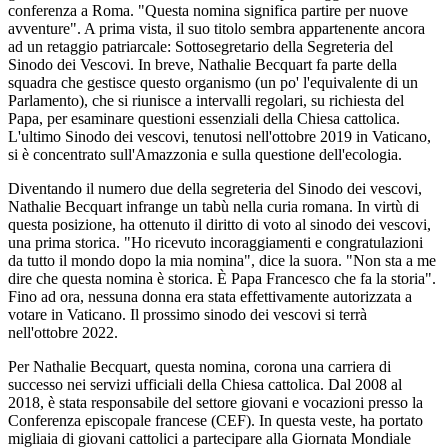
conferenza a Roma. "Questa nomina significa partire per nuove
avventure". A prima vista, il suo titolo sembra appartenente ancora
ad un retaggio patriarcale: Sottosegretario della Segreteria del
Sinodo dei Vescovi. In breve, Nathalie Becquart fa parte della
squadra che gestisce questo organismo (un po' l'equivalente di un
Parlamento), che si riunisce a intervalli regolari, su richiesta del
Papa, per esaminare questioni essenziali della Chiesa cattolica.
L'ultimo Sinodo dei vescovi, tenutosi nell'ottobre 2019 in Vaticano,
si è concentrato sull'Amazzonia e sulla questione dell'ecologia.
Diventando il numero due della segreteria del Sinodo dei vescovi,
Nathalie Becquart infrange un tabù nella curia romana. In virtù di
questa posizione, ha ottenuto il diritto di voto al sinodo dei vescovi,
una prima storica. "Ho ricevuto incoraggiamenti e congratulazioni
da tutto il mondo dopo la mia nomina", dice la suora. "Non sta a me
dire che questa nomina è storica. È Papa Francesco che fa la storia".
Fino ad ora, nessuna donna era stata effettivamente autorizzata a
votare in Vaticano. Il prossimo sinodo dei vescovi si terrà
nell'ottobre 2022.
Per Nathalie Becquart, questa nomina, corona una carriera di
successo nei servizi ufficiali della Chiesa cattolica. Dal 2008 al
2018, è stata responsabile del settore giovani e vocazioni presso la
Conferenza episcopale francese (CEF). In questa veste, ha portato
migliaia di giovani cattolici a partecipare alla Giornata Mondiale