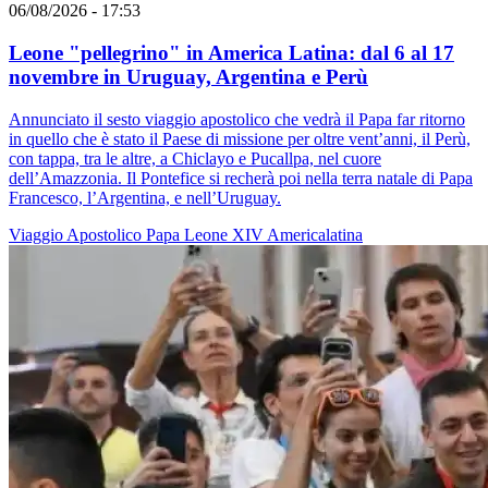
06/08/2026 - 17:53
Leone "pellegrino" in America Latina: dal 6 al 17
novembre in Uruguay, Argentina e Perù
Annunciato il sesto viaggio apostolico che vedrà il Papa far ritorno
in quello che è stato il Paese di missione per oltre vent’anni, il Perù,
con tappa, tra le altre, a Chiclayo e Pucallpa, nel cuore
dell’Amazzonia. Il Pontefice si recherà poi nella terra natale di Papa
Francesco, l’Argentina, e nell’Uruguay.
Viaggio Apostolico
Papa Leone XIV
Americalatina