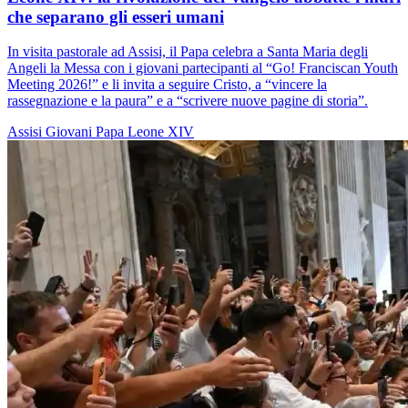
che separano gli esseri umani
In visita pastorale ad Assisi, il Papa celebra a Santa Maria degli
Angeli la Messa con i giovani partecipanti al “Go! Franciscan Youth
Meeting 2026!” e li invita a seguire Cristo, a “vincere la
rassegnazione e la paura” e a “scrivere nuove pagine di storia”.
Assisi
Giovani
Papa Leone XIV