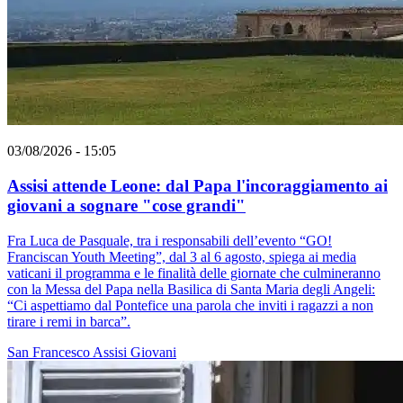
03/08/2026 - 15:05
Assisi attende Leone: dal Papa l'incoraggiamento ai
giovani a sognare "cose grandi"
Fra Luca de Pasquale, tra i responsabili dell’evento “GO!
Franciscan Youth Meeting”, dal 3 al 6 agosto, spiega ai media
vaticani il programma e le finalità delle giornate che culmineranno
con la Messa del Papa nella Basilica di Santa Maria degli Angeli:
“Ci aspettiamo dal Pontefice una parola che inviti i ragazzi a non
tirare i remi in barca”.
San Francesco
Assisi
Giovani