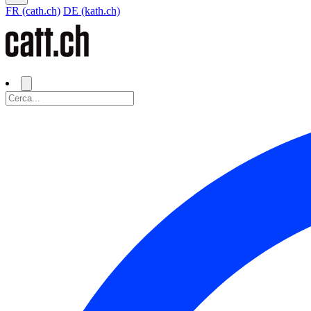
FR (cath.ch)
DE (kath.ch)