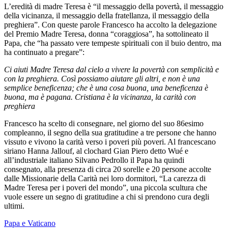
L’eredità di madre Teresa è “il messaggio della povertà, il messaggio
della vicinanza, il messaggio della fratellanza, il messaggio della
preghiera”. Con queste parole Francesco ha accolto la delegazione
del Premio Madre Teresa, donna “coraggiosa”, ha sottolineato il
Papa, che “ha passato vere tempeste spirituali con il buio dentro, ma
ha continuato a pregare”:
Ci aiuti Madre Teresa dal cielo a vivere la povertà con semplicità e
con la preghiera. Così possiamo aiutare gli altri, e non è una
semplice beneficenza; che è una cosa buona, una beneficenza è
buona, ma è pagana. Cristiana è la vicinanza, la carità con
preghiera
Francesco ha scelto di consegnare, nel giorno del suo 86esimo
compleanno, il segno della sua gratitudine a tre persone che hanno
vissuto e vivono la carità verso i poveri più poveri. Al francescano
siriano Hanna Jallouf, al clochard Gian Piero detto Wué e
all’industriale italiano Silvano Pedrollo il Papa ha quindi
consegnato, alla presenza di circa 20 sorelle e 20 persone accolte
dalle Missionarie della Carità nei loro dormitori, “La carezza di
Madre Teresa per i poveri del mondo”, una piccola scultura che
vuole essere un segno di gratitudine a chi si prendono cura degli
ultimi.
Papa e Vaticano