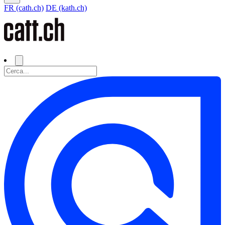
FR (cath.ch)
DE (kath.ch)