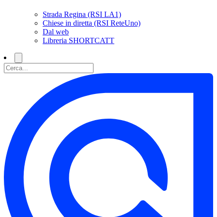
Strada Regina (RSI LA1)
Chiese in diretta (RSI ReteUno)
Dal web
Libreria SHORTCATT