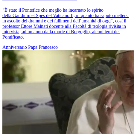
"È stato il Pontefice che meglio ha incarnato lo spirito
della Gaudium et Spes del Vaticano II, in quanto ha saputo mettersi
in ascolto dei drammi e dei fallimenti dell’umanità di oggi", così il
professor Ettore Malnati docente alla Facoltà di teologia rivisita in
intervista, ad un anno dalla morte di Bergoglio, alcuni temi del
Pontificato.
Anniversario
Papa Francesco