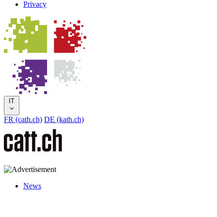
Privacy
IT
FR (cath.ch)
DE (kath.ch)
News