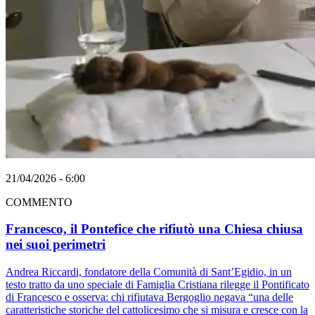
21/04/2026 - 6:00
COMMENTO
Francesco, il Pontefice che rifiutò una Chiesa chiusa
nei suoi perimetri
Andrea Riccardi, fondatore della Comunità di Sant’Egidio, in un
testo tratto da uno speciale di Famiglia Cristiana rilegge il Pontificato
di Francesco e osserva: chi rifiutava Bergoglio negava “una delle
caratteristiche storiche del cattolicesimo che si misura e cresce con la