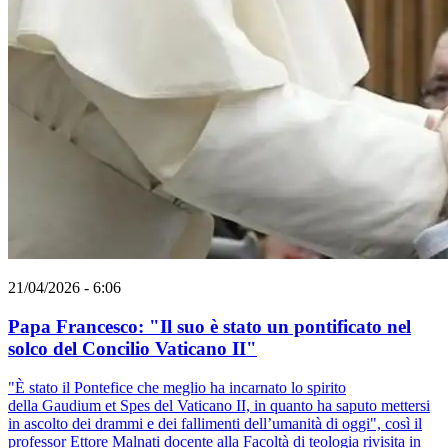
21/04/2026 - 6:06
Papa Francesco: "Il suo è stato un pontificato nel
solco del Concilio Vaticano II"
"È stato il Pontefice che meglio ha incarnato lo spirito
della Gaudium et Spes del Vaticano II, in quanto ha saputo mettersi
in ascolto dei drammi e dei fallimenti dell’umanità di oggi", così il
professor Ettore Malnati docente alla Facoltà di teologia rivisita in