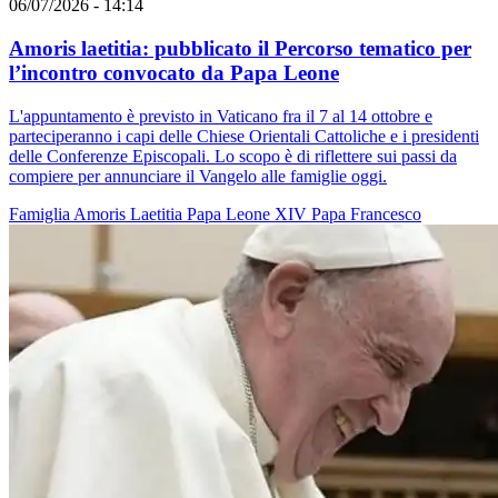
06/07/2026 - 14:14
Amoris laetitia: pubblicato il Percorso tematico per
l’incontro convocato da Papa Leone
L'appuntamento è previsto in Vaticano fra il 7 al 14 ottobre e
parteciperanno i capi delle Chiese Orientali Cattoliche e i presidenti
delle Conferenze Episcopali. Lo scopo è di riflettere sui passi da
compiere per annunciare il Vangelo alle famiglie oggi.
Famiglia
Amoris Laetitia
Papa Leone XIV
Papa Francesco