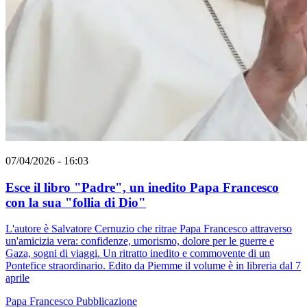
07/04/2026 - 16:03
Esce il libro "Padre", un inedito Papa Francesco
con la sua "follia di Dio"
L'autore è Salvatore Cernuzio che ritrae Papa Francesco attraverso
un'amicizia vera: confidenze, umorismo, dolore per le guerre e
Gaza, sogni di viaggi. Un ritratto inedito e commovente di un
Pontefice straordinario. Edito da Piemme il volume è in libreria dal 7
aprile
Papa Francesco
Pubblicazione