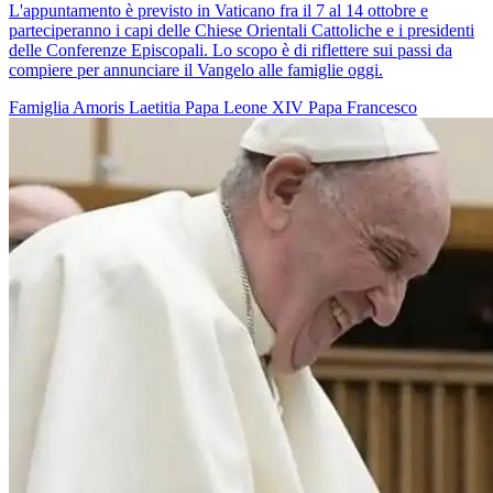
L'appuntamento è previsto in Vaticano fra il 7 al 14 ottobre e
parteciperanno i capi delle Chiese Orientali Cattoliche e i presidenti
delle Conferenze Episcopali. Lo scopo è di riflettere sui passi da
compiere per annunciare il Vangelo alle famiglie oggi.
Famiglia
Amoris Laetitia
Papa Leone XIV
Papa Francesco