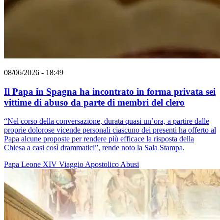
08/06/2026 - 18:49
Il Papa in Spagna ha incontrato in forma privata sei
vittime di abuso da parte di membri del clero
“Nel corso della conversazione, durata quasi un’ora, a partire dalle
proprie dolorose vicende personali ciascuno dei presenti ha offerto al
Papa alcune proposte per rendere più efficace la risposta della
Chiesa a casi così drammatici”, rende noto la Sala Stampa.
Papa Leone XIV
Viaggio Apostolico
Abusi