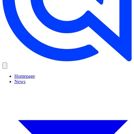
Homepage
News