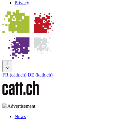
Privacy
IT
FR (cath.ch)
DE (kath.ch)
News