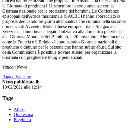
diocesi hanno realizzato tale proposta. In Australia, la Chiesa ricorda
la Giornata di preghiera l’11 settembre in concomitanza con la
Giornata nazionale per la protezione dei bambini. Le Conferenze
episcopali dell'Africa meridionale [SACBC] hanno abbracciato la
proposta dedicando tre giorni all'iniziativa che culmina nella seconda
domenica di Avvento. Molte Chiese europee - dalla Spagna alla
Svizzera - hanno invece legato l'iniziativa alla domenica più vicina
alla Giornata Mondiale del Bambino, il 20 novembre. Altre ancora -
come la Francia e il Belgio - hanno istituito Giornate nazionali di
preghiera e digiuno per le persone che hanno subito abusi. Sul sito
della Commissione è possibile trovare sussidi per organizzare la
Giornata con preghiere e liturgie penitenziali.
Vatican News
Papa e Vaticano
News pubblicata il:
18/02/2021 alle 12:14
Tags
Abusi
Quaresima
Preghiera