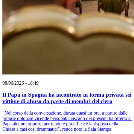
08/06/2026 - 18:49
Il Papa in Spagna ha incontrato in forma privata sei
vittime di abuso da parte di membri del clero
“Nel corso della conversazione, durata quasi un’ora, a partire dalle
proprie dolorose vicende personali ciascuno dei presenti ha offerto al
Papa alcune proposte per rendere più efficace la risposta della
Chiesa a casi così drammatici”, rende noto la Sala Stampa.