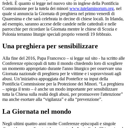
fedeli. È quanto si legge nel nuovo sito in inglese della Pontificia
Commissione per la tutela dei minori
www.tutelaminorum.org
, nel
quale si annuncia la Giornata di preghiera nel primo venerdì di
Quaresima e che sarà celebrata in decine di chiese locali. In Irlanda,
ad esempio, saranno accese delle candele nelle cattedrali e nelle
parrocchie per ricordare la Giornata mentre le chiese di Scozia e
Polonia terranno liturgie speciali proprio venerdì 19 febbraio.
Una preghiera per sensibilizzare
Alla fine del 2016, Papa Francesco – si legge sul sito - ha scritto alle
Conferenze episcopali di tutto il mondo chiedendo loro di scegliere
un momento appropriato durante l'anno liturgico per osservare una
Giornata nazionale di preghiera per le vittime e i sopravvissuti agli
abusi. Un’iniziativa appoggiata dal Pontefice su input della
Pontificia Commissione per la Protezione dei Minori. “La preghiera
– spiega il testo – è anche un modo importante per sensibilizzare
tutta la Chiesa sulla realtà degli abusi, per promuovere l'attenzione”
ma anche esortare alla “vigilanza” e alla “prevenzione”.
La Giornata nel mondo
Negli ultimi quattro anni molte Conferenze episcopali e singole