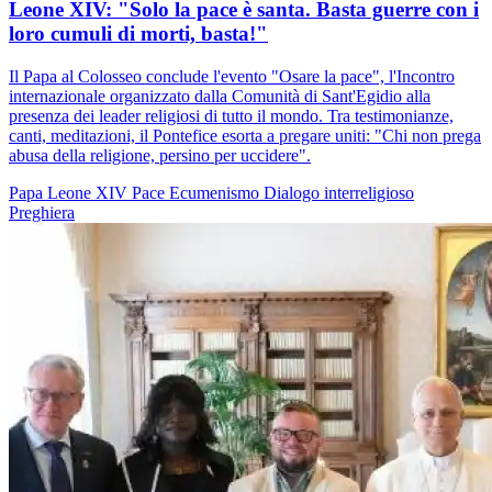
Leone XIV: "Solo la pace è santa. Basta guerre con i
loro cumuli di morti, basta!"
Il Papa al Colosseo conclude l'evento "Osare la pace", l'Incontro
internazionale organizzato dalla Comunità di Sant'Egidio alla
presenza dei leader religiosi di tutto il mondo. Tra testimonianze,
canti, meditazioni, il Pontefice esorta a pregare uniti: "Chi non prega
abusa della religione, persino per uccidere".
Papa Leone XIV
Pace
Ecumenismo
Dialogo interreligioso
Preghiera