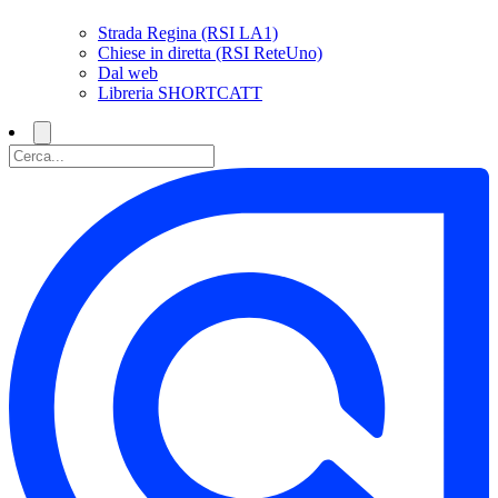
Strada Regina (RSI LA1)
Chiese in diretta (RSI ReteUno)
Dal web
Libreria SHORTCATT