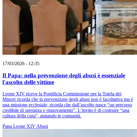
17/03/2026 - 12:35
Il Papa: nella prevenzione degli abusi è essenziale
l'ascolto delle vittime
Leone XIV riceve la Pontificia Commissione per la Tutela dei
Minori ricorda che la prevenzione degli abusi non è facoltativa ma è
una missione ecclesiale, ricorda che dall’ascolto nasce “un percorso
credibile di speranza e rinnovamento”. L’invito è di costruire “una
cultura della cura”, aiutando le comunità.
Papa Leone XIV
Abusi