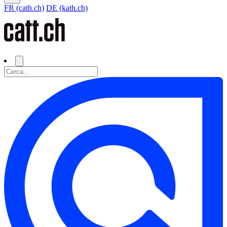
FR (cath.ch)
DE (kath.ch)