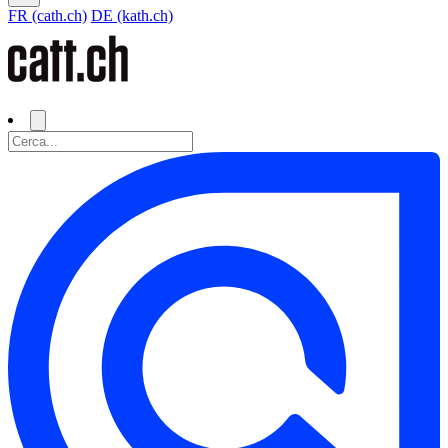
FR (cath.ch)
DE (kath.ch)