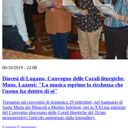
06/10/2019 - 22:08
Diocesi di Lugano, Convegno delle Corali liturgiche.
Mons. Lazzeri: "La musica esprime la ricchezza che
l'uomo ha dentro di sé"
Torniamo sul convegno di domenica 29 settembre, nel Santuario di
Santa Maria dei Miracoli a Morbio Inferiore, per la XXI.ma edizione
del Convegno diocesano delle Corali liturgiche del Ticino
proponendovi l'articolo aggiornato dalla fotogallery.
Lugano
Convegno