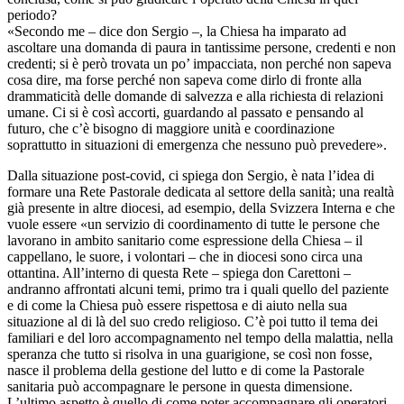
periodo?
«Secondo me – dice don Sergio –, la Chiesa ha imparato ad
ascoltare una domanda di paura in tantissime persone, credenti e non
credenti; si è però trovata un po’ impacciata, non perché non sapeva
cosa dire, ma forse perché non sapeva come dirlo di fronte alla
drammaticità delle domande di salvezza e alla richiesta di relazioni
umane. Ci si è così accorti, guardando al passato e pensando al
futuro, che c’è bisogno di maggiore unità e coordinazione
soprattutto in situazioni di emergenza che nessuno può prevedere».
Dalla situazione post-covid, ci spiega don Sergio, è nata l’idea di
formare una Rete Pastorale dedicata al settore della sanità; una realtà
già presente in altre diocesi, ad esempio, della Svizzera Interna e che
vuole essere «un servizio di coordinamento di tutte le persone che
lavorano in ambito sanitario come espressione della Chiesa – il
cappellano, le suore, i volontari – che in diocesi sono circa una
ottantina. All’interno di questa Rete – spiega don Carettoni –
andranno affrontati alcuni temi, primo tra i quali quello del paziente
e di come la Chiesa può essere rispettosa e di aiuto nella sua
situazione al di là del suo credo religioso. C’è poi tutto il tema dei
familiari e del loro accompagnamento nel tempo della malattia, nella
speranza che tutto si risolva in una guarigione, se così non fosse,
nasce il problema della gestione del lutto e di come la Pastorale
sanitaria può accompagnare le persone in questa dimensione.
L’ultimo aspetto è quello di come poter accompagnare gli operatori