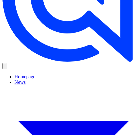
Homepage
News