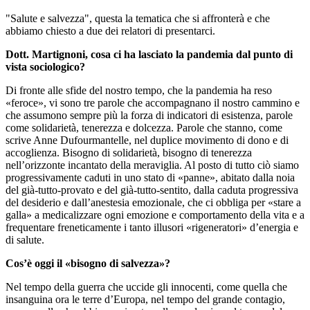
"Salute e salvezza", questa la tematica che si affronterà e che
abbiamo chiesto a due dei relatori di presentarci.
Dott. Martignoni, cosa ci ha lasciato la pandemia dal punto di
vista sociologico?
Di fronte alle sfide del nostro tempo, che la pandemia ha reso
«feroce», vi sono tre parole che accompagnano il nostro cammino e
che assumono sempre più la forza di indicatori di esistenza, parole
come solidarietà, tenerezza e dolcezza. Parole che stanno, come
scrive Anne Dufourmantelle, nel duplice movimento di dono e di
accoglienza. Bisogno di solidarietà, bisogno di tenerezza
nell’orizzonte incantato della meraviglia. Al posto di tutto ciò siamo
progressivamente caduti in uno stato di «panne», abitato dalla noia
del già-tutto-provato e del già-tutto-sentito, dalla caduta progressiva
del desiderio e dall’anestesia emozionale, che ci obbliga per «stare a
galla» a medicalizzare ogni emozione e comportamento della vita e a
frequentare freneticamente i tanto illusori «rigeneratori» d’energia e
di salute.
Cos’è oggi il «bisogno di salvezza»?
Nel tempo della guerra che uccide gli innocenti, come quella che
insanguina ora le terre d’Europa, nel tempo del grande contagio,