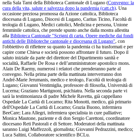
nella Sala Tami della Biblioteca Cantonale di Lugano (
Convegno: la
cura della vita, salute e salvezza dopo la pandemia (catt.ch)
. Una
occasione preziosa promossa da Azione cattolica, Biblioteca
diocesana di Lugano, Diocesi di Lugano, Caritas Ticino, Facoltà di
teologia di Lugano, Medici cattolici, Medicina e persona, Unione
femminile cattolica, che prende spunto anche dalla mostra allestita
alla
Biblioteca Cantonale "Scrigni di carta. Opere mediche dai fondi
antichi delle Biblioteche cantonale e diocesana di Lugano"
, con
l'obbiettivo di riflettere su quanto la pandemia ci ha trasformati e per
capire come Chiesa e società possono affrontare il futuro. Dopo il
saluto iniziale da parte del direttore del Dipartimento sanità e
socialità, Raffaele De Rosa e dell’amministratore apostolico mons.
Alain De Raemy, numerosi i relatori che prenderanno parte al
convegno. Nella prima parte della mattinata interverranno don
André-Marie Jerumanis, medico e teologo, Facoltà di teologia di
Lugano; Giovanni Ventimiglia, professore di filosofia, Università di
Lucerna; Graziano Martignoni, psichiatra. Nella seconda parte vi
sarà la testimonianza di padre Michele Ravetta, già cappellano
Ospedale La Carità di Locarno; Rita Monotti, medico, già primario
dell'Ospedale La Carità di Locarno; Grazia Buono, infermiera
BeeCare; Lara Allegri, infermiera specialista in cure palliative;
Monica Mautone, paziente e di don Sergio Carettoni, coordinatore
diocesano Reti Pastorali e di Settore. Moderatori della mattinata
saranno Luigi Maffezzoli, giornalista; Giovanni Pedrazzini, medico;
Luca Saltini, Collaboratore scientifico BCLu.