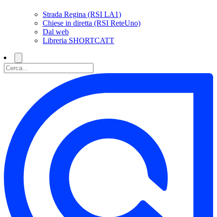
Strada Regina (RSI LA1)
Chiese in diretta (RSI ReteUno)
Dal web
Libreria SHORTCATT