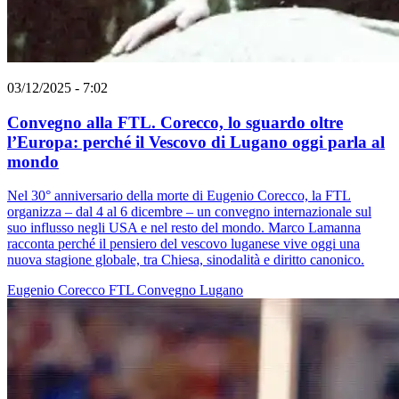
03/12/2025 - 7:02
Convegno alla FTL. Corecco, lo sguardo oltre
l’Europa: perché il Vescovo di Lugano oggi parla al
mondo
Nel 30° anniversario della morte di Eugenio Corecco, la FTL
organizza – dal 4 al 6 dicembre – un convegno internazionale sul
suo influsso negli USA e nel resto del mondo. Marco Lamanna
racconta perché il pensiero del vescovo luganese vive oggi una
nuova stagione globale, tra Chiesa, sinodalità e diritto canonico.
Eugenio Corecco
FTL
Convegno
Lugano