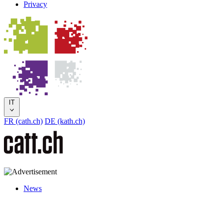
Privacy
IT
FR (cath.ch)
DE (kath.ch)
News