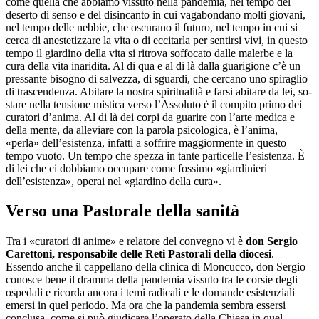
come quella che abbiamo vissuto nella pandemia, nel tempo del
deserto di senso e del disincanto in cui vagabondano molti giovani,
nel tempo delle nebbie, che oscurano il futuro, nel tempo in cui si
cerca di anestetizzare la vita o di eccitarla per sentirsi vivi, in questo
tempo il giardino della vita si ritrova soffocato dalle malerbe e la
cura della vita inaridita. Al di qua e al di là dalla guarigione c’è un
pressante bisogno di salvezza, di sguardi, che cercano uno spiraglio
di trascendenza. Abitare la nostra spiritualità e farsi abitare da lei, so-
stare nella tensione mistica verso l’Assoluto è il compito primo dei
curatori d’anima. Al di là dei corpi da guarire con l’arte medica e
della mente, da alleviare con la parola psicologica, è l’anima,
«perla» dell’esistenza, infatti a soffrire maggiormente in questo
tempo vuoto. Un tempo che spezza in tante particelle l’esistenza. È
di lei che ci dobbiamo occupare come fossimo «giardinieri
dell’esistenza», operai nel «giardino della cura».
Verso una Pastorale della sanità
Tra i «curatori di anime» e relatore del convegno vi è
don Sergio
Carettoni, responsabile delle Reti Pastorali della diocesi
.
Essendo anche il cappellano della clinica di Moncucco, don Sergio
conosce bene il dramma della pandemia vissuto tra le corsie degli
ospedali e ricorda ancora i temi radicali e le domande esistenziali
emersi in quel periodo. Ma ora che la pandemia sembra essersi
conclusa, come si può giudicare l’operato della Chiesa in quel