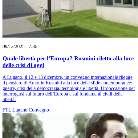
09/12/2025 - 7:36
Quale libertà per l’Europa? Rosmini riletto alla luce
delle crisi di oggi
A Lugano, il 12 e 13 dicembre, un convegno internazionale rilegge
il pensiero di Antonio Rosmini alla luce delle sfide contemporanee:
guerre, crisi della democrazia, tecnologia e libertà. Un’occasione per
interrogarsi sul futuro dell’Europa e sui fondamenti civili della
libertà.
FTL
Lugano
Convegno