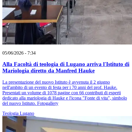
05/06/2026 - 7:34
Alla Facoltà di teologia di Lugano arriva l'Istituto di
Mariologia diretto da Manfred Hauke
La presentazione del nuovo Istituto è avvenuta il 2 giugno
nell'ambito di un evento di festa per i 70 anni del prof. Hauke.
Presentati un volume di 1078 pagine con 66 contributi di esperti
dedicato alla mariologia di Hauke e l'icona "Fonte di vita", simbolo
del nuovo Istituto. Fotogallery
Teologia
Lugano