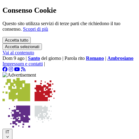
Consenso Cookie
Questo sito utilizza servizi di terze parti che richiedono il tuo
consenso.
Scopri di più
Accetta tutto
Accetta selezionati
Vai al contenuto
Dom 9 ago
|
Santo
del giorno
|
Parola rito
Romano
|
Ambrosiano
Impressum e contatti
|
IT