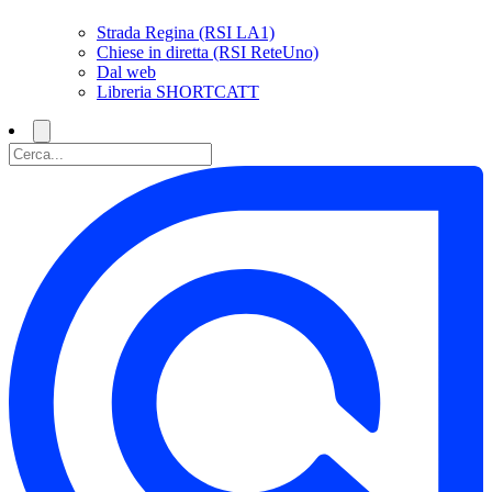
Strada Regina (RSI LA1)
Chiese in diretta (RSI ReteUno)
Dal web
Libreria SHORTCATT