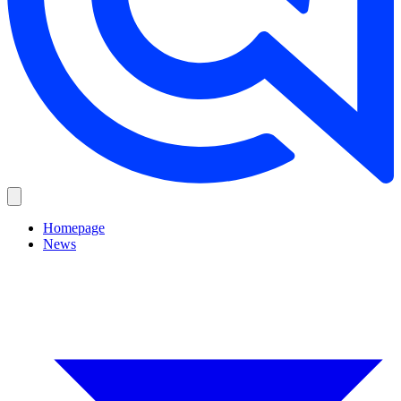
Homepage
News