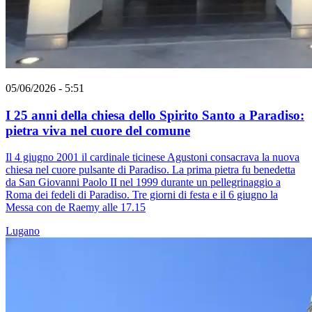
05/06/2026 - 5:51
I 25 anni della chiesa dello Spirito Santo a Paradiso:
pietra viva nel cuore del comune
Il 4 giugno 2001 il cardinale ticinese Agustoni consacrava la nuova
chiesa nel cuore pulsante di Paradiso. La prima pietra fu benedetta
da San Giovanni Paolo II nel 1999 durante un pellegrinaggio a
Roma dei fedeli di Paradiso. Tre giorni di festa e il 6 giugno la
Messa con de Raemy alle 17.15
Lugano