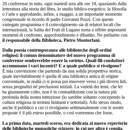
20 conferenze in tutto, ogni martedì sera alle ore 18, spaziando dalla
letteratura alla storia del libro, lo studio biblico-esegetico, la filosofia
o l’arte e approdando, infine, a maggio, a un importante momento
congressuale in ricordo di padre Giovanni Pozzi. Con questo
variegato programma e il coinvolgimento sia di relatori locali che
internazionali, la Salita dei Frati di Lugano torna a offrire importanti
momenti di confronto, approfondimento e dibattito. Ne parliamo con
il responsabile della Biblioteca, Pietro Montorfani.
Dalla poesia contemporanea alle biblioteche degli ordini
religiosi: il comun denominatore del nuovo programma di
conferenze sembrerebbe essere la
varietas
. Quali fili conduttori
accomunano i vari incontri? E a quale pubblico si rivolgono?
È mia convinzione che partendo da una solida prospettiva storica,
quale inevitabilmente è quella di una biblioteca antica di origine
conventuale, in realtà ci si possa poi muovere verso i più diversi lidi,
senza pregiudizi né preclusioni iniziali. La varietà dei temi, che lei
ha giustamente colto, non è in contraddizione con la natura più
profonda della nostra istituzione (lo sarebbe soltanto concependo la
cultura religiosa in termini limitanti e settoriali). Allo stesso modo,
anche il pubblico a cui ci rivolgiamo settimanalmente con le nostre
proposte è il più esteso possibile, o così vorremmo che fosse.
La prima data, martedì scorso, era dedicata al nuovo repertorio
delle biblioteche monastiche svizzere, in cui per altro è censita