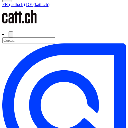
FR (cath.ch)
DE (kath.ch)