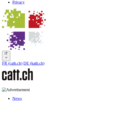
Privacy
IT
FR (cath.ch)
DE (kath.ch)
News