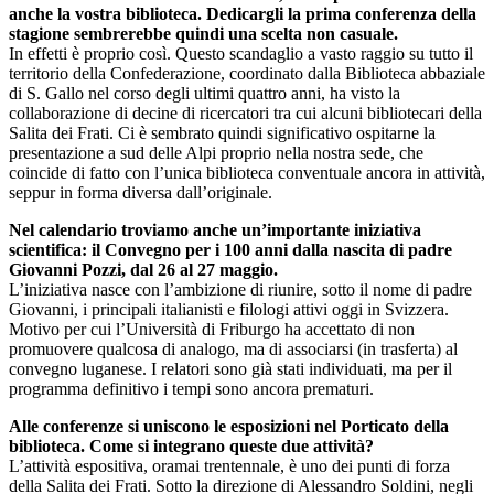
anche la vostra biblioteca. Dedicargli la prima conferenza della
stagione sembrerebbe quindi una scelta non casuale.
In effetti è proprio così. Questo scandaglio a vasto raggio su tutto il
territorio della Confederazione, coordinato dalla Biblioteca abbaziale
di S. Gallo nel corso degli ultimi quattro anni, ha visto la
collaborazione di decine di ricercatori tra cui alcuni bibliotecari della
Salita dei Frati. Ci è sembrato quindi significativo ospitarne la
presentazione a sud delle Alpi proprio nella nostra sede, che
coincide di fatto con l’unica biblioteca conventuale ancora in attività,
seppur in forma diversa dall’originale.
Nel calendario troviamo anche un’importante iniziativa
scientifica: il Convegno per i 100 anni dalla nascita di padre
Giovanni Pozzi, dal 26 al 27 maggio.
L’iniziativa nasce con l’ambizione di riunire, sotto il nome di padre
Giovanni, i principali italianisti e filologi attivi oggi in Svizzera.
Motivo per cui l’Università di Friburgo ha accettato di non
promuovere qualcosa di analogo, ma di associarsi (in trasferta) al
convegno luganese. I relatori sono già stati individuati, ma per il
programma definitivo i tempi sono ancora prematuri.
Alle conferenze si uniscono le esposizioni nel Porticato della
biblioteca. Come si integrano queste due attività?
L’attività espositiva, oramai trentennale, è uno dei punti di forza
della Salita dei Frati. Sotto la direzione di Alessandro Soldini, negli