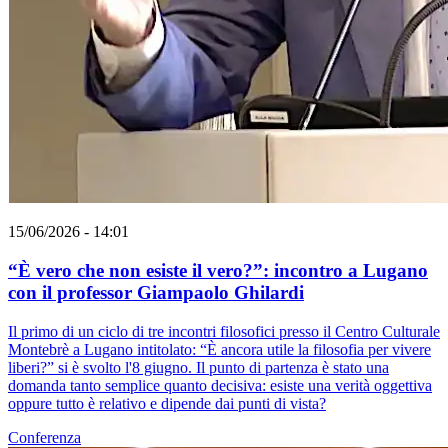
15/06/2026 - 14:01
“È vero che non esiste il vero?”: incontro a Lugano
con il professor Giampaolo Ghilardi
Il primo di un ciclo di tre incontri filosofici presso il Centro Culturale
Montebrè a Lugano intitolato: “È ancora utile la filosofia per vivere
liberi?” si è svolto l'8 giugno. Il punto di partenza è stato una
domanda tanto semplice quanto decisiva: esiste una verità oggettiva
oppure tutto è relativo e dipende dai punti di vista?
Conferenza