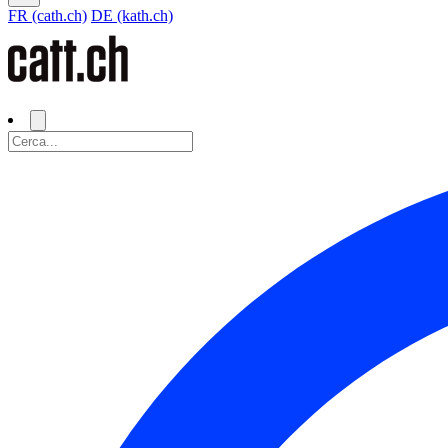
FR (cath.ch)
DE (kath.ch)