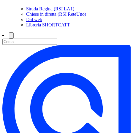
Strada Regina (RSI LA1)
Chiese in diretta (RSI ReteUno)
Dal web
Libreria SHORTCATT