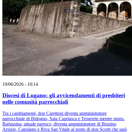
19/06/2026 - 10:14
Diocesi di Lugano: gli avvicendamenti di presbiteri
nelle comunità parrocchiali
Tra i cambiamenti, don Carettoni diventa amministratore
parrocchiale di Bidogno, Sala Capriasca e Tesserete mentre mons.
Barlassina, attuale parroco, diventa amministratore di Brusino
Arsizio, Capolago e Riva San Vitale al posto di don Scorti che sarà