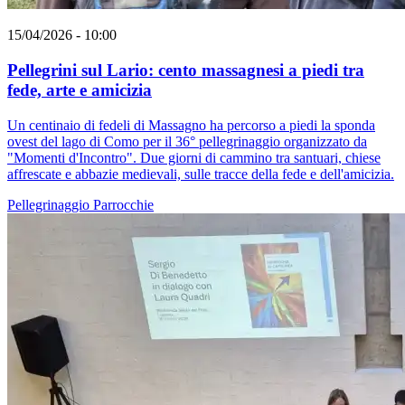
15/04/2026 - 10:00
Pellegrini sul Lario: cento massagnesi a piedi tra
fede, arte e amicizia
Un centinaio di fedeli di Massagno ha percorso a piedi la sponda
ovest del lago di Como per il 36° pellegrinaggio organizzato da
"Momenti d'Incontro". Due giorni di cammino tra santuari, chiese
affrescate e abbazie medievali, sulle tracce della fede e dell'amicizia.
Pellegrinaggio
Parrocchie