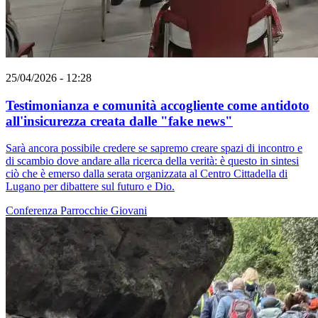
25/04/2026 - 12:28
Testimonianza e comunità accogliente come antidoto
all'insicurezza creata dalle "fake news"
Sarà ancora possibile credere se sapremo creare spazi di incontro e
di scambio dove andare alla ricerca della verità: è questo in sintesi
ciò che è emerso dalla serata organizzata al Centro Cittadella di
Lugano per dibattere sul futuro e Dio.
Conferenza
Parrocchie
Giovani