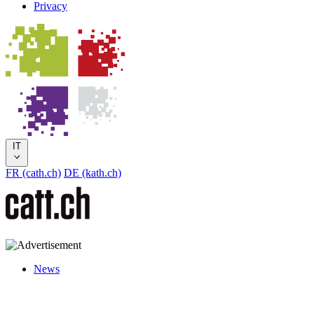
Privacy
IT
FR (cath.ch)
DE (kath.ch)
News