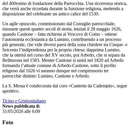
del 400esimo di fondazione della Parrocchia. Una ricorrenza storica,
che verrà anche ricordata durante la funzione religiosa, mettendo a
disposizione del celebrante un antico calice del 1530.
Un agile opuscolo, commissionato dal Consiglio parrocchiale,
riassume questi quattro secoli di storia, iniziati il 28 maggio 1626,
quando Castione – fatta richiesta al Vescovo di Como – ottiene
l’autonomia ecclesiastica da Lumino, contribuendo a un processo
più generale, che vide diversi paesi della zona chiedere tra Cinque- e
Seicento l’indipendenza per la propria chiesa: dapprima Lumino,
che la otterrà nel corso del XV secolo, poi Arbedo, che si separa da
Bellinzona nel 1583. Mentre Castione si unirà nel 1820 ad Arbedo
formando l’attuale comune di Arbedo-Castione, sotto il profilo
religioso dal 1626 vi saranno dunque nel comprensorio tre
parrocchie distinte: Lumino, Castione e Arbedo.
La S. Messa è condecorata dal coro «Canterin da Cadempin», segue
aperitivo.
Ticino e Grigionitaliano
News pubblicata il:
31/05/2026 alle 6:09
Foto