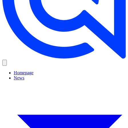
Homepage
News