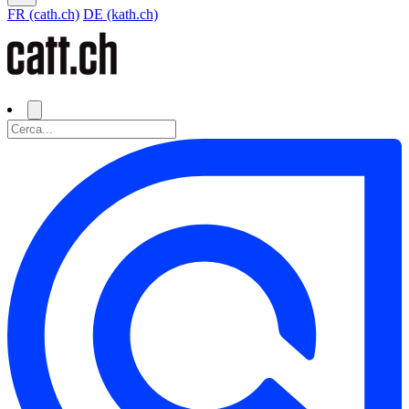
FR (cath.ch)
DE (kath.ch)