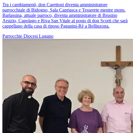
Tra i cambiamenti, don Carettoni diventa amministratore
parrocchiale di Bidogno, Sala Capriasca e Tesserete mentre mons.
Barlassina, attuale parroco, diventa amministratore di Brusino
Arsizio, Capolago e Riva San Vitale al posto di don Scorti che sarà
cappellano della casa di riposo Paganini-Rè a Bellinzona.
Parrocchie
Diocesi Lugano