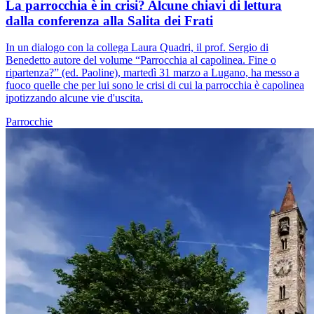
La parrocchia è in crisi? Alcune chiavi di lettura
dalla conferenza alla Salita dei Frati
In un dialogo con la collega Laura Quadri, il prof. Sergio di
Benedetto autore del volume “Parrocchia al capolinea. Fine o
ripartenza?” (ed. Paoline), martedì 31 marzo a Lugano, ha messo a
fuoco quelle che per lui sono le crisi di cui la parrocchia è capolinea
ipotizzando alcune vie d'uscita.
Parrocchie