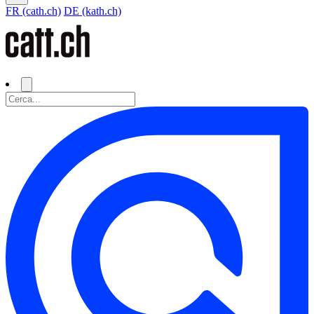
FR (cath.ch)
DE (kath.ch)