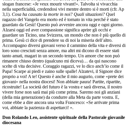
slogan francese: «Je veux mourir vivant!». Talvolta si vivacchia
nella superficialità, credendosi vivi mentre dentro si è morti (cfr. Ap
3,1).
Cosa ha causato la morte in noi? Quali situazioni?
Quel
ragazzo del Vangelo era morto ed è tornato in vita perché è stato
guardato da Gesù! Questo può avvenire ancora oggi e ogni giorno.
Alzarsi oggi ed aver compassione significa aprire gli occhi e
guardare un Ticino, una Svizzera, un mondo che non è più quello di
prima. Gesù ci dice di prendere su di noi la miseria dell’altro.
Accompagno diversi giovani verso il cammino della vita e diversi di
loro sono cresciuti senza amore, ma altri mi dicono di essere stati
tanto amati, magari in un secondo tempo. Un amore che non può
rimanere chiuso dentro (qualcuno mi diceva)… da qui nascono
scelte di vita decisive. Coraggio ragazzi, ve lo dico anch’io come il
Papa! Scarpe ai piedi e zaino sulle spalle! Alzatevi, il Signore dice
proprio a voi! A te! Questo è anche il mio augurio, come «prete dei
giovani» nella nostra diocesi! Non abbiate paura! Partite, ripartite,
ricostruite! La società del futuro è la vostra e sarà diversa, il nostro
vivere forse non sarà mai più come prima. Saremo noi gli anziani
(della mia generazione) da condurre alla Meta da parte vostra. E,
come ebbe a dire ancora una volta Francesco: «Se arrivate prima
voi, abbiate la pazienza di aspettarci! ».
Don Rolando Leo, assistente spirituale della Pastorale giovanile
diocesana