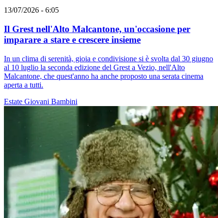
13/07/2026 - 6:05
Il Grest nell'Alto Malcantone, un'occasione per
imparare a stare e crescere insieme
In un clima di serenità, gioia e condivisione si è svolta dal 30 giugno
al 10 luglio la seconda edizione del Grest a Vezio, nell'Alto
Malcantone, che quest'anno ha anche proposto una serata cinema
aperta a tutti.
Estate
Giovani
Bambini