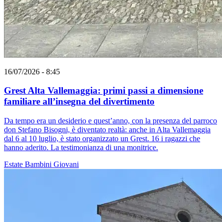
16/07/2026 - 8:45
Grest Alta Vallemaggia: primi passi a dimensione
familiare all’insegna del divertimento
Da tempo era un desiderio e quest’anno, con la presenza del parroco
don Stefano Bisogni, è diventato realtà: anche in Alta Vallemaggia
dal 6 al 10 luglio, è stato organizzato un Grest. 16 i ragazzi che
hanno aderito. La testimonianza di una monitrice.
Estate
Bambini
Giovani