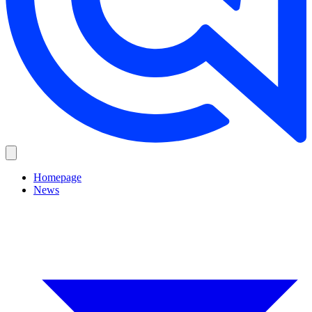
Homepage
News