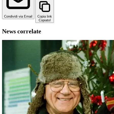
Condividi via Email
Copia link
Copiato!
News correlate