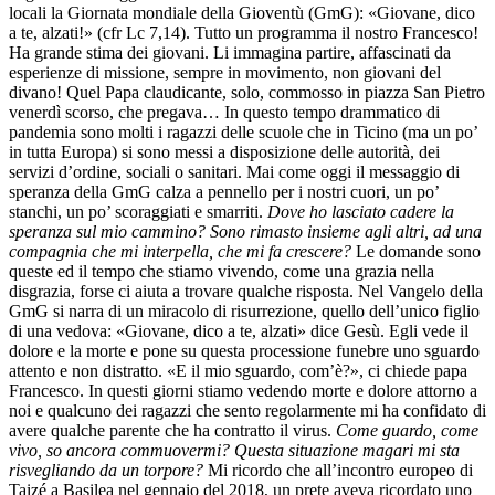
locali la Giornata mondiale della Gioventù (GmG): «Giovane, dico
a te, alzati!» (cfr Lc 7,14). Tutto un programma il nostro Francesco!
Ha grande stima dei giovani. Li immagina partire, affascinati da
esperienze di missione, sempre in movimento, non giovani del
divano! Quel Papa claudicante, solo, commosso in piazza San Pietro
venerdì scorso, che pregava… In questo tempo drammatico di
pandemia sono molti i ragazzi delle scuole che in Ticino (ma un po’
in tutta Europa) si sono messi a disposizione delle autorità, dei
servizi d’ordine, sociali o sanitari. Mai come oggi il messaggio di
speranza della GmG calza a pennello per i nostri cuori, un po’
stanchi, un po’ scoraggiati e smarriti.
Dove ho lasciato cadere la
speranza sul mio cammino? Sono rimasto insieme agli altri, ad una
compagnia che mi interpella, che mi fa crescere?
Le domande sono
queste ed il tempo che stiamo vivendo, come una grazia nella
disgrazia, forse ci aiuta a trovare qualche risposta. Nel Vangelo della
GmG si narra di un miracolo di risurrezione, quello dell’unico figlio
di una vedova: «Giovane, dico a te, alzati» dice Gesù. Egli vede il
dolore e la morte e pone su questa processione funebre uno sguardo
attento e non distratto. «E il mio sguardo, com’è?», ci chiede papa
Francesco. In questi giorni stiamo vedendo morte e dolore attorno a
noi e qualcuno dei ragazzi che sento regolarmente mi ha confidato di
avere qualche parente che ha contratto il virus.
Come guardo, come
vivo, so ancora commuovermi? Questa situazione magari mi sta
risvegliando da un torpore?
Mi ricordo che all’incontro europeo di
Taizé a Basilea nel gennaio del 2018, un prete aveva ricordato uno