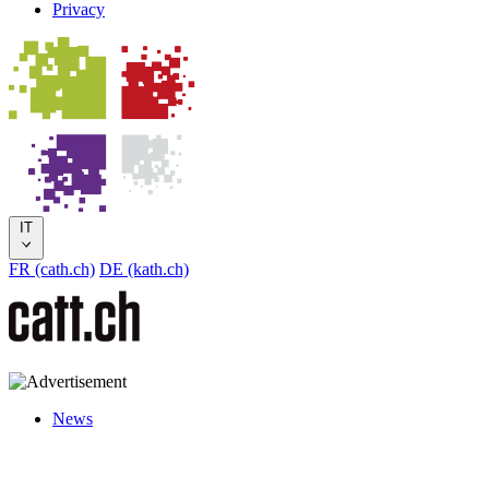
Privacy
IT
FR (cath.ch)
DE (kath.ch)
News