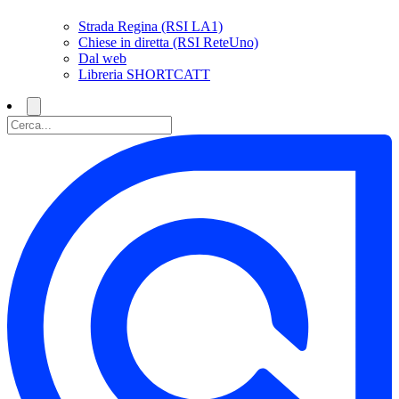
Strada Regina (RSI LA1)
Chiese in diretta (RSI ReteUno)
Dal web
Libreria SHORTCATT