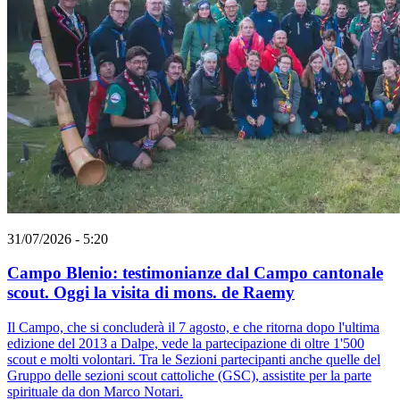
31/07/2026 - 5:20
Campo Blenio: testimonianze dal Campo cantonale
scout. Oggi la visita di mons. de Raemy
Il Campo, che si concluderà il 7 agosto, e che ritorna dopo l'ultima
edizione del 2013 a Dalpe, vede la partecipazione di oltre 1'500
scout e molti volontari. Tra le Sezioni partecipanti anche quelle del
Gruppo delle sezioni scout cattoliche (GSC), assistite per la parte
spirituale da don Marco Notari.