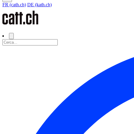
FR (cath.ch)
DE (kath.ch)