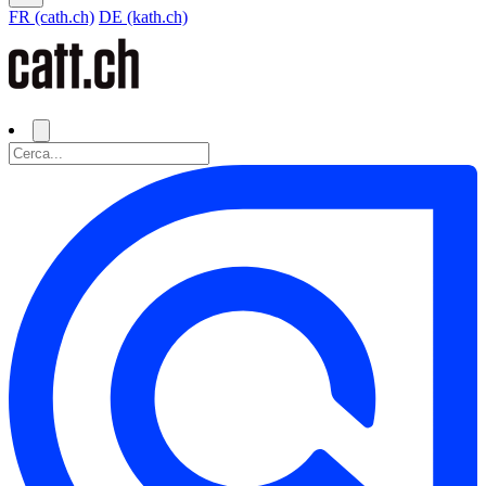
FR (cath.ch)
DE (kath.ch)