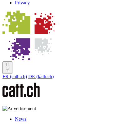
Privacy
IT
FR (cath.ch)
DE (kath.ch)
News