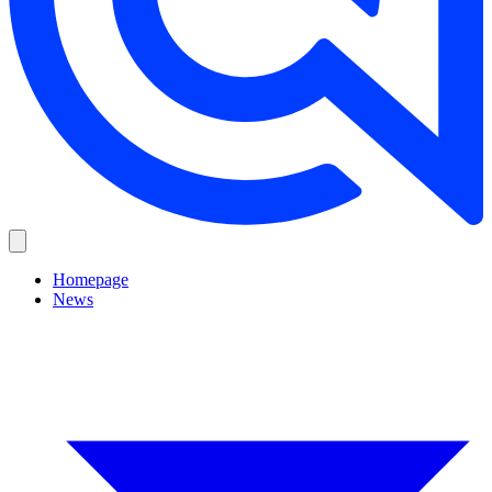
Homepage
News