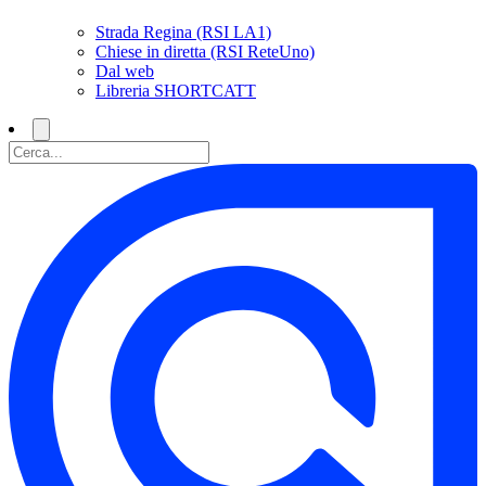
Strada Regina (RSI LA1)
Chiese in diretta (RSI ReteUno)
Dal web
Libreria SHORTCATT