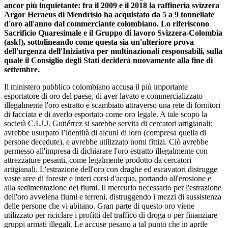
ancor più inquietante: fra il 2009 e il 2018 la raffineria svizzera
Argor Heraeus di Mendrisio ha acquistato da 5 a 9 tonnellate
d'oro all'anno dal commerciante colombiano. Lo riferiscono
Sacrificio Quaresimale e il Gruppo di lavoro Svizzera-Colombia
(ask!), sottolineando come questa sia un'ulteriore prova
dell'urgenza dell'Iniziativa per multinazionali responsabili, sulla
quale il Consiglio degli Stati deciderà nuovamente alla fine di
settembre.
Il ministero pubblico colombiano accusa il più importante
esportatore di oro del paese, di aver lavato e commercializzato
illegalmente l'oro estratto e scambiato attraverso una rete di fornitori
di facciata e di averlo esportato come oro legale. A tale scopo la
società C.I.J.J. Gutiérrez si sarebbe servita di cercatori artigianali:
avrebbe usurpato l’identità di alcuni di loro (compresa quella di
persone decedute), e avrebbe utilizzato nomi fittizi. Ciò avrebbe
permesso all'impresa di dichiarare l'oro estratto illegalmente con
attrezzature pesanti, come legalmente prodotto da cercatori
artigianali. L'estrazione dell'oro con draghe ed escavatori distrugge
vaste aree di foreste e interi corsi d'acqua, portando all'erosione e
alla sedimentazione dei fiumi. Il mercurio necessario per l'estrazione
dell'oro avvelena fiumi e terreni, distruggendo i mezzi di sussistenza
delle persone che vi abitano. Gran parte di questo oro viene
utilizzato per riciclare i profitti del traffico di droga o per finanziare
gruppi armati illegali. Le accuse pesano a tal punto che in aprile