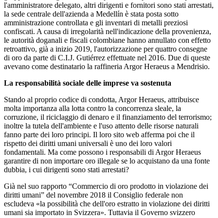
l'amministratore delegato, altri dirigenti e fornitori sono stati arrestati,
la sede centrale dell'azienda a Medellín è stata posta sotto
amministrazione controllata e gli inventari di metalli preziosi
confiscati. A causa di irregolarità nell'indicazione della provenienza,
le autorità doganali e fiscali colombiane hanno annullato con effetto
retroattivo, già a inizio 2019, l'autorizzazione per quattro consegne
di oro da parte di C.I.J. Gutiérrez effettuate nel 2016. Due di queste
avevano come destinatario la raffineria Argor Heraeus a Mendrisio.
La responsabilità sociale delle imprese va sostenuta
Stando al proprio codice di condotta, Argor Heraeus, attribuisce
molta importanza alla lotta contro la concorrenza sleale, la
corruzione, il riciclaggio di denaro e il finanziamento del terrorismo;
inoltre la tutela dell'ambiente e l'uso attento delle risorse naturali
fanno parte dei loro principi. Il loro sito web afferma poi che il
rispetto dei diritti umani universali è uno dei loro valori
fondamentali. Ma come possono i responsabili di Argor Heraeus
garantire di non importare oro illegale se lo acquistano da una fonte
dubbia, i cui dirigenti sono stati arrestati?
Già nel suo rapporto “Commercio di oro prodotto in violazione dei
diritti umani” del novembre 2018 il Consiglio federale non
escludeva «la possibilità che dell'oro estratto in violazione dei diritti
umani sia importato in Svizzera». Tuttavia il Governo svizzero